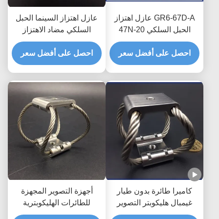
GR6-67D-A عازل اهتزاز
عازل اهتزاز السينما الحبل
الحبل السلكي 20-47N
السلكي مضاد الاهتزاز
الحمل 90٪ العزل
احصل على أفضل سعر
احصل على أفضل سعر
كاميرا طائرة بدون طيار
أجهزة التصوير المجهزة
غيمبال هليكوبتر التصوير
للطائرات الهليكوبترية
الجوي GR6-142D-A كاميرا
المجهزة للطائرات بدون