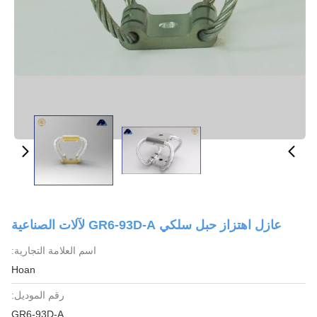
عازل اهتزاز حبل سلكي GR6-93D-A لآلات الصناعية
اسم العلامة التجارية:
Hoan
رقم الموديل:
GR6-93D-A