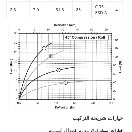
GR6-
2.6
7.9
51.6
36
4
36D-A
خيارات شريحة التركيب
خيارات المواد:
فولاذ مقاوم للصدأ أو ألومنيوم