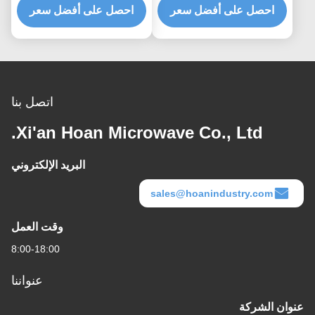
عزل الاهتزاز عازل
احصل على أفضل سعر
احصل على أفضل سعر
طيار المثبتة للصدمة العزل
الاهتزازات من الكاميرا
الاهتزاز GR4-13D-A عازل
الحبل السلكي المدمج
اتصل بنا
Xi'an Hoan Microwave Co., Ltd.
البريد الإلكتروني
sales@hoanindustry.com
وقت العمل
8:00-18:00
عنواننا
عنوان الشركة