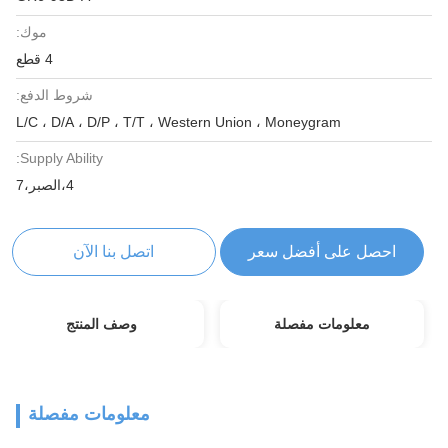
موك:
4 قطع
شروط الدفع:
L/C ، D/A ، D/P ، T/T ، Western Union ، Moneygram
Supply Ability:
4،الصبر،7
احصل على أفضل سعر
اتصل بنا الآن
معلومات مفصلة
وصف المنتج
معلومات مفصلة