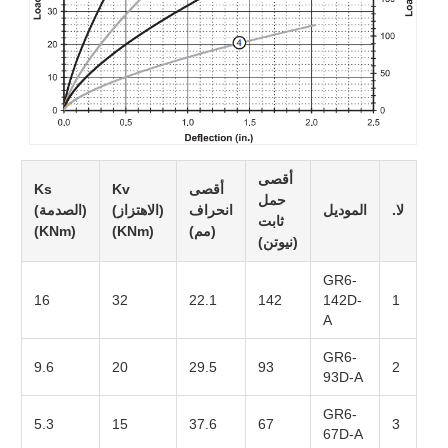
أقصى
أقصى
Kv
Ks
حمل
لا.
الموديل
انحراف
(الاهتزاز)
(الصدمة)
ثابت
(مم)
(KNm)
(KNm)
(نيوتن)
GR6-
16
32
22.1
142
142D-
1
A
GR6-
9.6
20
29.5
93
2
93D-A
GR6-
5.3
15
37.6
67
3
67D-A