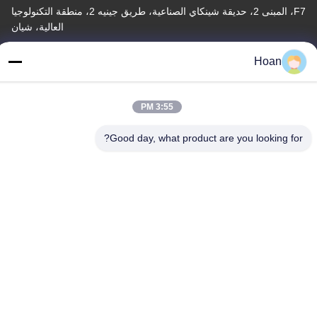
F7، المبنى 2، حديقة شينكاي الصناعية، طريق جينيه 2، منطقة التكنولوجيا
العالية، شيان
عنوان المصنع
Hoan
F7، المبنى 2، حديقة شينكاي الصناعية، طريق جينيه 2، منطقة التكنولوجيا
العالية، شيان
3:55 PM
الهاتف
86--18740357801
Good day, what product are you looking for?
الصين جودة جيدة عازل اهتزاز الحبل السلكي المورد. حقوق الطبع والنشر
© 2024-2026 Xi'an Hoan Microwave Co., Ltd. . كل الحقوق
محفوظة.
سياسة الخصوصية
|
خريطة الموقع