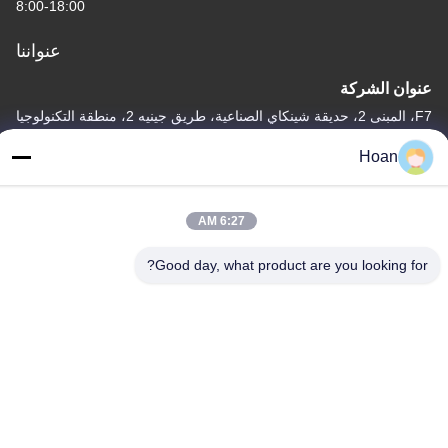
8:00-18:00
عنواننا
عنوان الشركة
F7، المبنى 2، حديقة شينكاي الصناعية، طريق جينيه 2، منطقة التكنولوجيا
العالية، شيان
Hoan
عنوان المصنع
F7، المبنى 2، حديقة شينكاي الصناعية، طريق جينيه 2، منطقة التكنولوجيا
6:27 AM
العالية، شيان
الهاتف
Good day, what product are you looking for?
86--18740357801
الصين جودة جيدة عازل اهتزاز الحبل السلكي المورد. حقوق الطبع والنشر
© 2024-2026 Xi'an Hoan Microwave Co., Ltd. . كل الحقوق