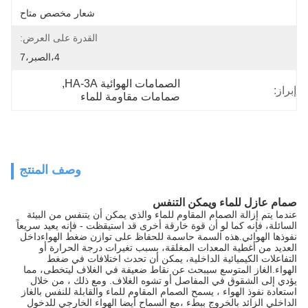
شعار مخصص متاح
القدرة على العرض:
4،الصبر،7
الصمامات الهوائية HA-3A
, 
إبراز:
صمامات مقاومة للماء
وصف المنتج
صمام عازل للماء ويمكن التنفس
عندما يتم إزالة الصمام المقاوم للماء والذي يمكن أن يتنفس من البيئة
السائلة، فإنه كما لو أن قوة خارقة أخرى قد استيقظت - فإنه يعيد سريعاً
نفوذها الهوائي.هذه السمة حاسمة للحفاظ على توازن ضغط الهواءداخل
العديد من أغطية المعدات المغلقة، بسبب تغيرات درجة الحرارة أو
التفاعلات الكيميائية الداخلية، يمكن أن تحدث اختلافات في ضغط
الهواء.الغاز المتوسع سيبحث عن نقاط ضعيفة في الغلاف ليتخطى، مما
يؤدي إلى الشقوق في المفاصل أو تشوه الغلاف. ومع ذلك ، من خلال
استعادة نفوذ الهواء ، يسمح الصمام المقاوم للماء والقابلة للنفس بالغاز
الداخلي الزائد بالخروج ببطء ،مع السماح أيضا الهواء الخارجي للدخول