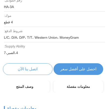
رقم الموديل:
HA-3A
موك:
4 قطع
شروط الدفع:
L/C، D/A، D/P، T/T، Western Union، MoneyGram
Supply Ability:
4،الصبر،7
احصل على أفضل سعر
اتصل بنا الآن
معلومات مفصلة
وصف المنتج
معلومات مفصلة