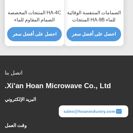
الصمامات المتنفسة الوقائية
HA-4C المنتجات المخصصة
للماء HA-9B المنتجات
الصمام المقاوم للماء
المخصصة للإلكترونيات
والمتنفس لتحسين تبديد
احصل على أفضل سعر
الاستهلاكية والعزل المائي
الحرارة وحماية أضواء LED
احصل على أفضل سعر
على مستوى IP68
اتصل بنا
Xi'an Hoan Microwave Co., Ltd.
البريد الإلكتروني
sales@hoanindustry.com
وقت العمل