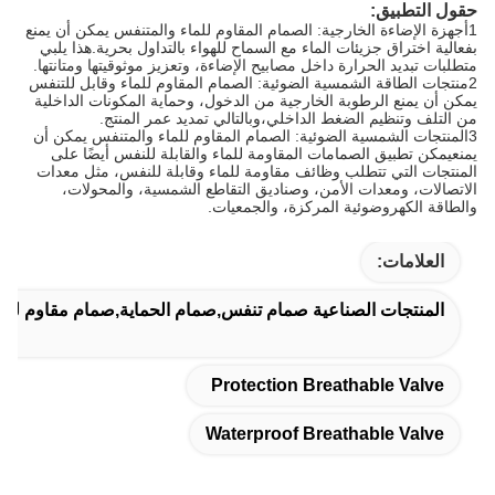
حقول التطبيق:
1أجهزة الإضاءة الخارجية: الصمام المقاوم للماء والمتنفس يمكن أن يمنع
بفعالية اختراق جزيئات الماء مع السماح للهواء بالتداول بحرية.هذا يلبي
متطلبات تبديد الحرارة داخل مصابيح الإضاءة، وتعزيز موثوقيتها ومتانتها.
2منتجات الطاقة الشمسية الضوئية: الصمام المقاوم للماء وقابل للتنفس
يمكن أن يمنع الرطوبة الخارجية من الدخول، وحماية المكونات الداخلية
من التلف وتنظيم الضغط الداخلي،وبالتالي تمديد عمر المنتج.
3المنتجات الشمسية الضوئية: الصمام المقاوم للماء والمتنفس يمكن أن
يمنعيمكن تطبيق الصمامات المقاومة للماء والقابلة للنفس أيضًا على
المنتجات التي تتطلب وظائف مقاومة للماء وقابلة للنفس، مثل معدات
الاتصالات، ومعدات الأمن، وصناديق التقاطع الشمسية، والمحولات،
والطاقة الكهروضوئية المركزة، والجمعيات.
العلامات:
المنتجات الصناعية صمام تنفس,صمام الحماية,صمام مقاوم للما
Protection Breathable Valve
Waterproof Breathable Valve