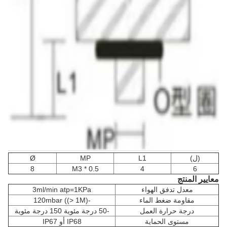
(ل)
L1
MP
Ø
8
M3 * 0.5
4
6
معايير المنتج
معدل تدفق الهواء
3ml/min atp=1KPa
مقاومة ضغط الماء
-120mbar ((> 1M)
درجة حرارة العمل
-50 درجة مئوية 150 درجة مئوية
مستوى الحماية
IP68 أو IP67