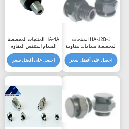
HA-12B-1 المنتجات
HA-4A المنتجات المخصصة
المخصصة صمامات مقاومة
الصمام المتنفس المقاوم
للماء قابلة للتنفس لتوربينات
للماء لحماية المعدات الأمثل
احصل على أفضل سعر
الرياح ذات الشفافية العالية
واستقرار ضغط الهواء
احصل على أفضل سعر
للهواء وضغط حجب المياه