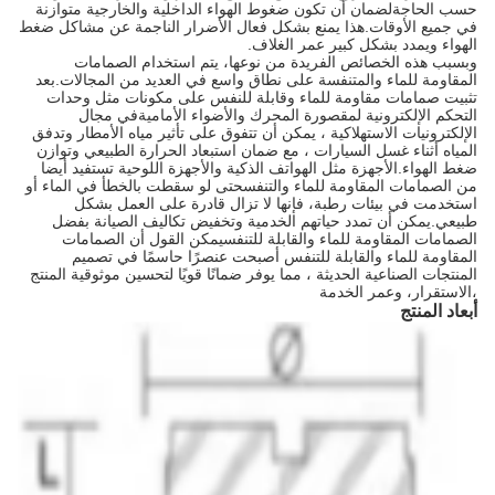
حسب الحاجةلضمان أن تكون ضغوط الهواء الداخلية والخارجية متوازنة
في جميع الأوقات.هذا يمنع بشكل فعال الأضرار الناجمة عن مشاكل ضغط
الهواء ويمدد بشكل كبير عمر الغلاف.
وبسبب هذه الخصائص الفريدة من نوعها، يتم استخدام الصمامات
المقاومة للماء والمتنفسة على نطاق واسع في العديد من المجالات.بعد
تثبيت صمامات مقاومة للماء وقابلة للنفس على مكونات مثل وحدات
التحكم الإلكترونية لمقصورة المحرك والأضواء الأماميةفي مجال
الإلكترونيات الاستهلاكية ، يمكن أن تتفوق على تأثير مياه الأمطار وتدفق
المياه أثناء غسل السيارات ، مع ضمان استبعاد الحرارة الطبيعي وتوازن
ضغط الهواء.الأجهزة مثل الهواتف الذكية والأجهزة اللوحية تستفيد أيضا
من الصمامات المقاومة للماء والتنفسحتى لو سقطت بالخطأ في الماء أو
استخدمت في بيئات رطبة، فإنها لا تزال قادرة على العمل بشكل
طبيعي.يمكن أن تمدد حياتهم الخدمية وتخفيض تكاليف الصيانة بفضل
الصمامات المقاومة للماء والقابلة للتنفسيمكن القول أن الصمامات
المقاومة للماء والقابلة للتنفس أصبحت عنصرًا حاسمًا في تصميم
المنتجات الصناعية الحديثة ، مما يوفر ضمانًا قويًا لتحسين موثوقية المنتج
،الاستقرار، وعمر الخدمة
أبعاد المنتج