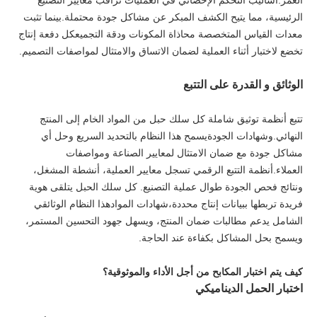
العمر.أساليب التحكم الإحصائي في العمليات تراقب معايير التصنيع
الرئيسية، مما يتيح الكشف المبكر عن مشاكل جودة محتملة.بينما تثبت
معدات القياس المتخصصة محاذاة المكونات ودقة التجميعكل دفعة إنتاج
تخضع لاختبار أثناء العملية لضمان الاتساق والامتثال لمواصفات التصميم.
الوثائق و القدرة على التتبع
تتبع أنظمة توثيق شاملة كل سلك حبل من المواد الخام إلى المنتج
النهائي.وشهادات الجودةيسمح هذا النظام بالتحديد السريع وحل أي
مشاكل جودة مع ضمان الامتثال لمعايير الصناعة ومواصفات
العملاء.أنظمة التتبع الرقمي تسجل معايير العملية، أنشطة المشغل،
ونتائج فحص الجودة طوال عملية التصنيع. كل سلك الحبل يتلقى هوية
فريدة تربطها ببيانات إنتاج محددة،شهادات الموادهذا النظام الوثائقي
الشامل يدعم مطالبات ضمان المنتج، ويسهل جهود التحسين المستمر،
ويسمح بحل المشاكل بكفاءة عند الحاجة.
كيف يتم اختبار المكابح من أجل الأداء والموثوقية؟
اختبار الحمل الديناميكي