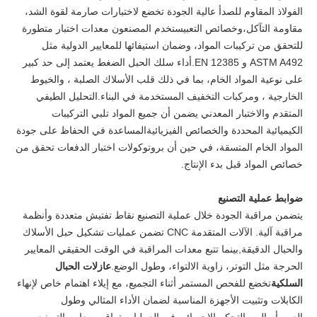
الفولاذ المقاوم للصدأ عالية الجودة تخضع لاختبارات صارمة لقوة الشد،
مقاومة التآكل،وخصائص التعبيستخدم المصنعون معدات اختبار متطورة
للتحقق من تركيبات المواد، وضمان استيفائها للمعايير الدولية مثل
ASTM A492 و EN 12385.أداء سلك الحبل الضغط يعتمد إلى حد كبير
على نوعية المواد الخام، بما في ذلك قلب الأسلاك الصلبة ، والخيوط
الخارجية ، ومركبات التخفيف المستخدمة في البناء.التحليل الطيفي
المتقدم والاختبار المعدني يضمن أن جميع المواد تلبي التركيبات
الكيميائية المحددة والخصائص الفيزيائيةالمساعدة في الحفاظ على جودة
المواد الخام المتسقة، في حين أن بروتوكولات اختبار الدفعات تحقق من
خصائص المواد قبل بدء الإنتاج.
ضوابط عملية التصنيع
يتضمن مراقبة الجودة خلال عملية التصنيع نقاط تفتيش متعددة وأنظمة
مراقبة آلية. الآلات المتقدمة CNC تضمن عمليات تشكيل حبل الأسلاك
والحبال الدقيقة,بينما تتبع معدات المراقبة في الوقت الحقيقي المعايير
الحرجة مثل التوتر، زاوية الالتواء، وطول الوضع.
عازلات الحبال
السلكية
تخضع للفحص المستمر أثناء التجميع، مع إيلاء اهتمام خاص لإنهاء
الكابلات وتثبيت الأجهزة المناسبة لضمان الأداء المثالي وطول