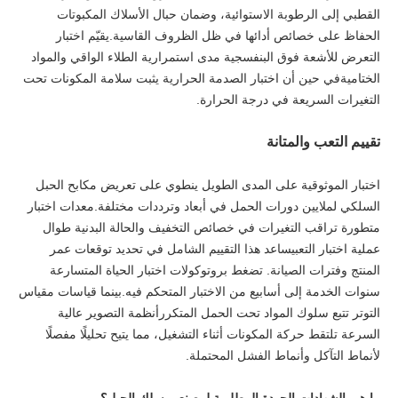
القطبي إلى الرطوبة الاستوائية، وضمان حبال الأسلاك المكبوتات
الحفاظ على خصائص أدائها في ظل الظروف القاسية.يقيّم اختبار
التعرض للأشعة فوق البنفسجية مدى استمرارية الطلاء الواقي والمواد
الختاميةفي حين أن اختبار الصدمة الحرارية يثبت سلامة المكونات تحت
التغيرات السريعة في درجة الحرارة.
تقييم التعب والمتانة
اختبار الموثوقية على المدى الطويل ينطوي على تعريض مكابح الحبل
السلكي لملايين دورات الحمل في أبعاد وترددات مختلفة.معدات اختبار
متطورة تراقب التغيرات في خصائص التخفيف والحالة البدنية طوال
عملية اختبار التعبيساعد هذا التقييم الشامل في تحديد توقعات عمر
المنتج وفترات الصيانة. تضغط بروتوكولات اختبار الحياة المتسارعة
سنوات الخدمة إلى أسابيع من الاختبار المتحكم فيه.بينما قياسات مقياس
التوتر تتبع سلوك المواد تحت الحمل المتكررأنظمة التصوير عالية
السرعة تلتقط حركة المكونات أثناء التشغيل، مما يتيح تحليلًا مفصلًا
لأنماط التآكل وأنماط الفشل المحتملة.