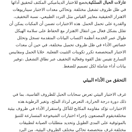
عازلات الحبال السلكية
يخضع للاختبار الديناميكي المكثف لتحقيق أدائها
في ظل ظروف تشغيل مختلفة. وتحاكي معدات الاختبار سيناريوهات
الاهتزاز الحقيقية.معايير القياس مثل التردد الطبيعي، نسبة التخفيف،
والقدرة على تحمل الحمل. هذه الاختبارات تضمن أن المكبات يمكن أن
تقلل بشكل فعال من انتقال الاهتزاز مع الحفاظ على سلامة الهيكل
طوال عمر الخدمة.أنظمة اكتساب البيانات المتقدمة تسجل وتحلل
خصائص الأداء في ظل ظروف تحميل مختلفة، في حين أن معدات
الاختبار المتخصصة تكرر تكوينات التثبيت الفعلية. خلايا الحمل ومقاييس
التسارع تقيس نقل القوة وفعالية التخفيف عبر نطاق التشغيل ،توفير
بيانات أداء شاملة لكل تصميم للضغط.
التحقق من الأداء البيئي
غرف الاختبار البيئي تعرض سحابات الحبل للظروف القاسية، بما في
ذلك دورة درجة الحرارة، التعرض لرذاذ الملح، وتغير الرطوبة.هذه
الاختبارات تؤكد مقاومة المكابح للتآكل واستقرار الأداء في ظروف بيئية
مختلفةيقوم المصنعون بإجراء اختبارات الشيخوخة المتسارعة للتنبؤ
بالموثوقية على المدى الطويل وتحديد متطلبات الصيانة لتطبيقات
مختلفة.غرف متخصصة تحاكي مختلف الظروف البيئية، من البرد