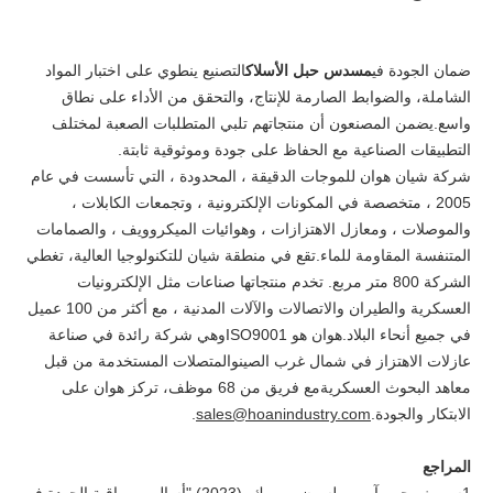
ضمان الجودة في
مسدس حبل الأسلاك
التصنيع ينطوي على اختبار المواد
الشاملة، والضوابط الصارمة للإنتاج، والتحقق من الأداء على نطاق
واسع.يضمن المصنعون أن منتجاتهم تلبي المتطلبات الصعبة لمختلف
التطبيقات الصناعية مع الحفاظ على جودة وموثوقية ثابتة.
شركة شيان هوان للموجات الدقيقة ، المحدودة ، التي تأسست في عام
2005 ، متخصصة في المكونات الإلكترونية ، وتجمعات الكابلات ،
والموصلات ، ومعازل الاهتزازات ، وهوائيات الميكروويف ، والصمامات
المتنفسة المقاومة للماء.تقع في منطقة شيان للتكنولوجيا العالية، تغطي
الشركة 800 متر مربع. تخدم منتجاتها صناعات مثل الإلكترونيات
العسكرية والطيران والاتصالات والآلات المدنية ، مع أكثر من 100 عميل
في جميع أنحاء البلاد.هوان هو ISO9001وهي شركة رائدة في صناعة
عازلات الاهتزاز في شمال غرب الصينوالمتصلات المستخدمة من قبل
معاهد البحوث العسكريةمع فريق من 68 موظف، تركز هوان على
الابتكار والجودة.
sales@hoanindustry.com
.
المراجع