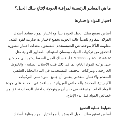
ما هي المعايير الرئيسية لمراقبة الجودة لإنتاج سلك الحبل؟
اختيار المواد واختبارها
أساس تصنيع سلك الحبل الجودة يبدأ مع اختيار المواد بعناية. أسلاك
الفولاذ المقاوم للصدأ عالية الجودة تخضع لاختبارات صارمة لقوة الشد،
مقاومة التآكل،وخصائص التعبيستخدم المصنعون معدات اختبار متطورة
للتحقق من تركيبات المواد، وضمان استيفائها للمعايير الدولية مثل
ASTM A492 و EN 12385.أداء سلك الحبل الضغط يعتمد إلى حد كبير
على نوعية المواد الخام، بما في ذلك قلب الأسلاك الصلبة ، والخيوط
الخارجية ، ومركبات التخفيف المستخدمة في البناء.التحليل الطيفي
المتقدم والاختبار المعدني يضمن أن جميع المواد تلبي التركيبات
الكيميائية المحددة والخصائص الفيزيائيةالمساعدة في الحفاظ على جودة
المواد الخام المتسقة، في حين أن بروتوكولات اختبار الدفعات تحقق من
خصائص المواد قبل بدء الإنتاج.
ضوابط عملية التصنيع
أساس تصنيع سلك الحبل الجودة يبدأ مع اختيار المواد بعناية. أسلاك