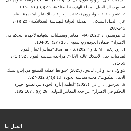
1سميث، جي. آر و ويلسون، بي. ك. (2023) "أساليب مراقبة الجودة في
تصنيع سلك الحبل". مجلة الهندسة الصناعية، 45 (((3), 178-192.
2. تشين ، X.Y. ، وآخرون (2022). "إجراءات الاختبار المتقدمة لنظم
عزل الحبل السلكي. " المجلة الدولية للهندسة الميكانيكية ، 28 (()) ،
245-260.
3. طومسون ، MA (2023) "معايير ومتطلبات الشهادة لأجهزة التحكم في
الاهتزاز". ضمان الجودة ربع سنوي ، 15 (((2), 89-104.
4. رودريغيز ، L.M. و Kumar ، S. (2024). "معايير اختيار المواد
لضامنات حبل الأسلاك عالية الأداء". مراجعة هندسة المواد ، 32 ((1) ،
56-71.
5وانغ، ه.ب. و لي، ك.س. (2023) "ضوابط عملية التصنيع في إنتاج سلك
الحبل المكبوت". مجلة هندسة الجودة، 19 (((4), 312-327.
6. أندرسون ، آر. تي. (2023) "أنظمة إدارة الجودة في تصنيع أجهزة
التحكم في الاهتزاز". مراجعة المعايير الدولية ، 25 (()) ، 167-182.
اتصل بنا