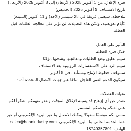
فترة الإغلاق: من 1 أكتوبر 2025 (الأربعاء) إلى 8 أكتوبر 2025 (الأربعاء)
تاريخ الاستئناف: 9 أكتوبر 2025 (الخميس)
ملاحظة: سيعمل فريقنا في 28 سبتمبر (الأحد) و 11 أكتوبر (السبت)
كأيام تعويضية، ولكن هذه التعديلات لن تؤثر على معالجة الطلبات قبل
العطلة.
التأثير على العمل
خلال فترة العطلة:
سيتم تعليق وضع الطلبات ومعالجتها وشحنها مؤقتًا
سيتم الرد على الاستفسارات الروتينية بعد الاستئناف
ستتوقف خطوط الإنتاج وتستأنف في 9 أكتوبر
سيكون الدعم الفني العاجل متاحًا عبر جهات الاتصال المحددة أدناه
تحيات العطلات
نعتذر عن أي إزعاج قد يسببه الإغلاق المؤقت ونقدر تفهمكم. شكراً لكم
على ثقتكم ودعمكم المستمر.
نتمنى لكم موسمًا سعيدًا! يمكنك الاتصال بنا عبر البريد الإلكتروني أو عبر
خط الخدمة الخاص بنا. البريد الإلكتروني: sales@hoanindustry.com
الهاتف: 18740357801