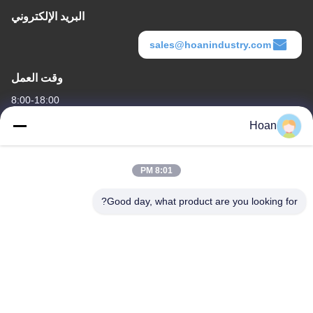
البريد الإلكتروني
sales@hoanindustry.com
وقت العمل
8:00-18:00
Hoan
عنواننا
عنوان الشركة
8:01 PM
F7، المبنى 2، حديقة شينكاي الصناعية، طريق جينيه 2، منطقة التكنولوجيا
العالية، شيان
Good day, what product are you looking for?
عنوان المصنع
F7، المبنى 2، حديقة شينكاي الصناعية، طريق جينيه 2، منطقة التكنولوجيا
العالية، شيان
الهاتف
86--18740357801