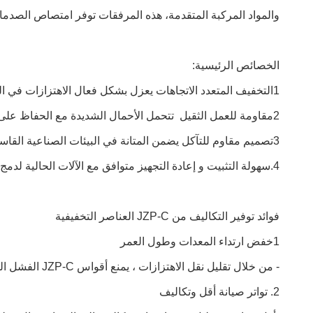
والمواد المركبة المتقدمة، هذه المرفقات توفر امتصاص الصدمات
الخصائص الرئيسية:
1التخفيف المتعدد الاتجاهات يعزل بشكل فعال الاهتزازات في المحاور العمودية والأفقية والدورية.
2مقاومة للعمل الثقيل ‬ تتحمل الأحمال الشديدة مع الحفاظ على أداء التخفيف الأمثل.
3تصميم مقاوم للتآكل يضمن المتانة في البيئات الصناعية القاسية
4.سهولة التثبيت و إعادة التجهيز متوافق مع الآلات الحالية لدمج سلس.
فوائد توفير التكاليف من JZP-C العناصر التخفيفية
1خفض ارتداء المعدات وطول العمر
- من خلال تقليل نقل الاهتزازات ، يمنع أقواس JZP-C الفشل المبكر في المحامل ، والانحراف الخاطئ ، والتعب الهيكلي ، مما يزيد بشكل كبير من عمر الخدمة للآلات.
2. تواتر صيانة أقل وتكاليف