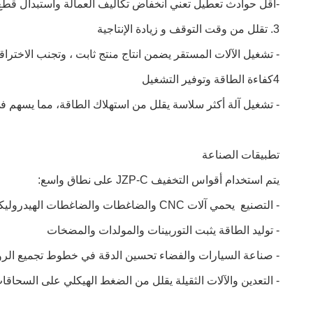
-أقل حوادث تعطيل تعني انخفاض تكاليف العمالة واستبدال قطع 
3. تقلل من وقت التوقف و زيادة الإنتاجية
- تشغيل الآلات المستقر يضمن انتاج منتج ثابت ، وتجنب الاختراق
4كفاءة الطاقة وتوفير التشغيل
- تشغيل آلة أكثر سلاسة يقلل من استهلاك الطاقة، مما يسهم ف
تطبيقات الصناعة
يتم استخدام أقواس التخفيف JZP-C على نطاق واسع:
- التصنيع ‬ يحمي آلات CNC والضاغطات والضاغطات الهيدروليكية
- توليد الطاقة يثبت التوربينات والمولدات والمضخات
- صناعة السيارات والفضاء تحسين الدقة في خطوط تجميع الروب
- التعدين والآلات الثقيلة يقلل من الضغط الهيكلي على السحاقات