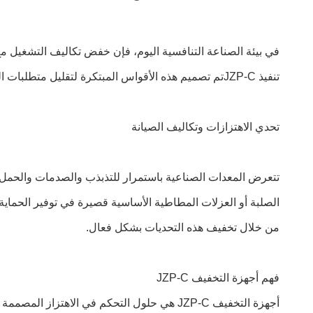
في بيئة الصناعة التنافسية اليوم، فإن خفض تكاليف التشغيل مع 
تنفيذ JZP-Cتم تصميم هذه الأقواس المبتكرة لتقليل متطلبات الصيانة، وتوسيع عمر الآلات، وتحسين كفاءة التشغيل، مما يوفر ميزة استراتيجية في العمليات الصناعية.
تحدي الاهتزازات وتكاليف الصيانة
تتعرض المعدات الصناعية باستمرار للتذبذب والصدمات والحمل الد
من خلال تخفيف هذه التحديات بشكل فعال.
فهم أجهزة التخفيف JZP-C
أجهزة التخفيف JZP-C هي حلول التحكم في الا