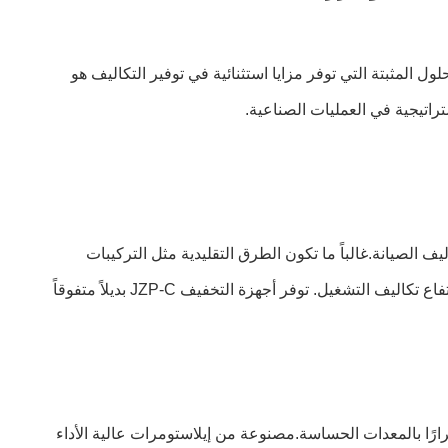
المثبتة التي توفر مزايا استثنائية في توفير التكاليف هو
 الصيانة.غالباً ما تكون الطرق التقليدية مثل التركيبات
الصلبة أو العزلات المطاطية الأساسية قصيرة في توفير الحماية طويلة الأمد، مما يؤدي إلى إصلاحات متكررة، وقتاً غير مخطط له، وارتفاع تكاليف التشغيل. توفر أجهزة التخفيف JZP-C بديلاً متفوقاً
سبب أضرارًا بالمعدات الحساسة.مصنوعة من إيلاستومرات عالية الأداء