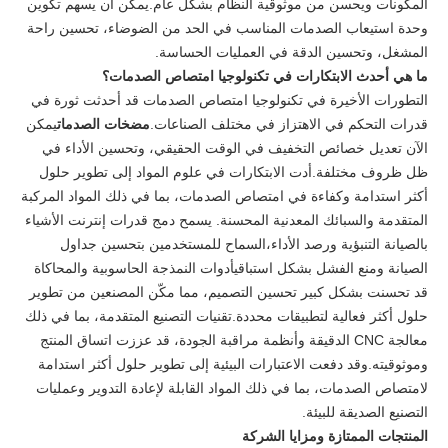
المكونات ويحسن من موثوقية النظام بشكل عام.يمكن أن يسهم تكوين
وحدة استيعاب الصدمات المناسب في الحد من الضوضاء، تحسين راحة
المشغل، وتحسين الدقة في العمليات الحساسة.
ما هي أحدث الابتكارات في تكنولوجيا امتصاص الصدمات؟
التطورات الأخيرة في تكنولوجيا امتصاص الصدمات قد أحدثت ثورة في
قدرات التحكم في الاهتزاز في مختلف الصناعات.
مضخات الصدمات
يمكن
الآن تعديل خصائص التخفيف في الوقت الحقيقي، وتحسين الأداء في
ظل ظروف مختلفة.أدت الابتكارات في علوم المواد إلى تطوير حلول
أكثر استدامة وكفاءة في امتصاص الصدمات، بما في ذلك المواد المركبة
المتقدمة والسبائك المعدنية المحسنة. يسمح دمج قدرات إنترنت الأشياء
بالصيانة التنبؤية ورصد الأداء،السماح للمستخدمين بتحسين جداول
الصيانة ومنع الفشل بشكل استباقيأدوات النمذجة الحاسوبية والمحاكاة
قد تحسنت بشكل كبير تحسين التصميم، مما مكّن المصنعين من تطوير
حلول أكثر فعالية لتطبيقات محددة.تقنيات التصنيع المتقدمة، بما في ذلك
معالجة CNC الدقيقة وأنظمة مراقبة الجودة، قد عززت اتساق المنتج
وموثوقيته.وقد دفعت الاعتبارات البيئية إلى تطوير حلول أكثر استدامة
لامتصاص الصدمات، بما في ذلك المواد القابلة لإعادة التدوير وعمليات
التصنيع الصديقة للبيئة.
المنتجات الممتازة ومزايا الشركة