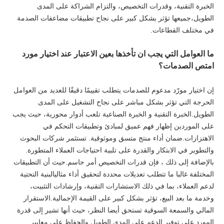
الخبرة التقنية، وقدرات التخصيص، والتزام الشراكة على المدى
الطويل،جميعها تؤثر بشكل كبير على نجاح تطبيقات مضاعفات الصدمة
في مختلف القطاعات.
ما العوامل التي يجب ان تأخذها بعين الاعتبار عند اختيار مورد
امتص الصدمات؟
إن اختيار مورّد مدعوم للصدمات يتطلب تقييمًا دقيقًا للعديد من العوامل
الحرجة التي تؤثر بشكل مباشر على نجاح التشغيل على المدى
الطويل.الخبرة التقنية و الخبرة الصناعية تلعب أدوار محورية، حيث يجب
على الموردين إظهار فهم عميق لمبادئ وتطبيقات التحكم في
الاهتزازات.ضمان أداء منتج متسق وموثوقية. تستثمر شركات البحوث
والتطوير في الابتكار والقدرة على تلبية احتياجات العملاء المتطورة.
بالإضافة إلى ذلك ، فإن قدرات التخصيص أمر حاسم.حيث أن التطبيقات
المختلفة غالبا ما تتطلب تعديلات محددة لتحقيق أداء مثاليالبنية التحتية
لدعم العملاء، بما في ذلك الاستشارات التقنية، وإرشادات التثبيت،
وخدمة ما بعد البيع، تؤثر بشكل كبير على القيمة الإجمالية.الاستقرار
المالي والسمعة السوقية تستحق أيضا النظر، حيث أنها تشير إلى قدرة
المورد على توفير الدعم على المدى الطويل والحفاظ على معايير