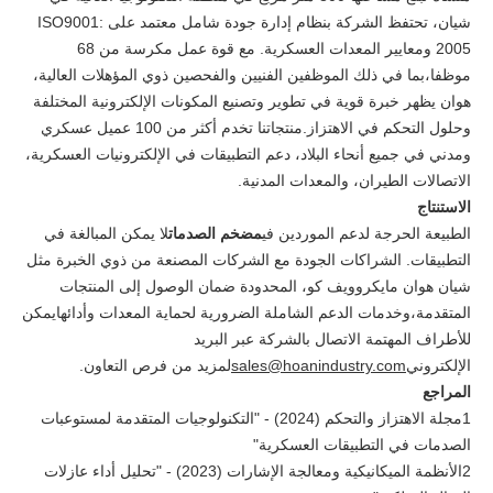
شيان، تحتفظ الشركة بنظام إدارة جودة شامل معتمد على ISO9001:
2005 ومعايير المعدات العسكرية. مع قوة عمل مكرسة من 68
موظفا،بما في ذلك الموظفين الفنيين والفحصين ذوي المؤهلات العالية،
هوان يظهر خبرة قوية في تطوير وتصنيع المكونات الإلكترونية المختلفة
وحلول التحكم في الاهتزاز.منتجاتنا تخدم أكثر من 100 عميل عسكري
ومدني في جميع أنحاء البلاد، دعم التطبيقات في الإلكترونيات العسكرية،
الاتصالات الطيران، والمعدات المدنية.
الاستنتاج
الطبيعة الحرجة لدعم الموردين في
مضخم الصدمات
لا يمكن المبالغة في
التطبيقات. الشراكات الجودة مع الشركات المصنعة من ذوي الخبرة مثل
شيان هوان مايكروويف كو، المحدودة ضمان الوصول إلى المنتجات
المتقدمة،وخدمات الدعم الشاملة الضرورية لحماية المعدات وأدائهايمكن
للأطراف المهتمة الاتصال بالشركة عبر البريد
الإلكتروني
sales@hoanindustry.com
لمزيد من فرص التعاون.
المراجع
1مجلة الاهتزاز والتحكم (2024) - "التكنولوجيات المتقدمة لمستوعبات
الصدمات في التطبيقات العسكرية"
2الأنظمة الميكانيكية ومعالجة الإشارات (2023) - "تحليل أداء عازلات