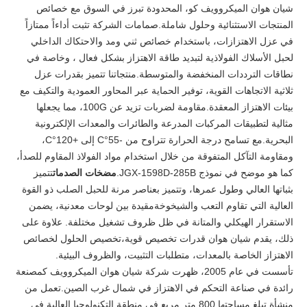
شيان هوان الميكروويف كو، المحدودة تبرز في السوق مع خصائص
المنتجات الاستثنائية وحلول شاملة.صمامات الشركة تثبت أداءاً ممتازاً
في عزل الاهتزازات، باستخدام خصائص ثني ومد والاحتكاك الداخلي
لحبل الأسلاك الفولاذية لتبديد طاقة الاهتزاز بشكل فعال ، وخاصة في
نطاقات الترددات المنخفضة والمتوسطة.منتجاتنا تتميز بقدرات عزل
ثلاثية الاتجاهات القوية، توفير الحماية عبر المحاور العمودية والتكيف مع
بيئات الاهتزاز المعقدة.مقاومة لضربات تزيد عن 100G، مما يجعلها
مثالية لتطبيقات المركبات المدرعة والطائرات والمعدات الإلكترونية
البحرية.مع تسامح درجة الحرارة تتراوح من -55°C إلى +120°C،
ومقاومة التآكل المتفوقة من خلال استخدام مواد الفولاذ المقاوم للصدأ،
كما هو موضح في نموذج JGX-1598D-285B.
مضخات الصدمات
تتميز
بثباتها العالي وطول عمرها، وتتميز بعناصر مرنة للحبل الصلب ذو القوة
العالية التي تقاوم التعب والشيخوخةمقيدة بين لوحات معدنية، يضمن
الاستقرار الهيكلي والمتانة في ظل ظروف تشغيل مختلفة. علاوة على
ذلك، يقدم شيان هوان قدرات تخصيص قوية،تخصيص الحلول لخصائص
الاهتزاز الخاصة بالمعدات، متطلبات التثبيت، والظروف البيئية.
تأسست في عام 2005، ظهرت شركة شيان هوان الميكروويف كمصنعة
رائدة في صناعة التحكم في الاهتزاز في شمال غرب الصين.تعمل من
منشأة تبلغ مساحتها 800 متر مربع في منطقة التكنولوجيا العالية في