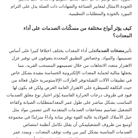
الجودة.الامتثال لمعايير الصناعة والشهادات ذات الصلة يدل على التزام
المورد بالجودة والمتطلبات التنظيمية.
كيف يؤثر أنواع مختلفة من مسكّنات الصدمات على أداء
المعدات؟
تأثير
مضخات الصدمات
على أداء المعدات يختلف اختلافا كبيرا على أساس
تصميمها، والمواد، وخصائص التطبيق المحددة.يتفوقون في توفير عزل
الاهتزاز متعدد الاتجاهات من خلال تصميمهم المنسحب الفريد، مما
يجعلها مثالية لحماية المعدات الإلكترونية الحساسة.مفيدة بشكل خاص
في تطبيقات الآلات الثقيلةتوفر العازلات الإلاستومرية حلول فعالة من
حيث التكلفة للسيطرة على الاهتزاز العامة الغرض ولكن قد يكون لها
قيود في ظروف درجات الحرارة القاسية.يُؤثر اختيار نوع مغلق الصدمات
المناسب بشكل مباشر على طول عمر المعداتمتطلبات الصيانة وكفاءة
التشغيل.تصاميم مضاعفات الصدمات المتقدمة التي تتضمن مواد مثل
حبل الأسلاك الفولاذية عالية القوة توفر متانة وأداءً متزايدًا في مجموعة
أوسع من ظروف التشغيليمكن أن يقلل تكامل أنظمة امتصاص
الصدمات المناسبة بشكل كبير من وقت توقف المعدات ، ويمدد عمر