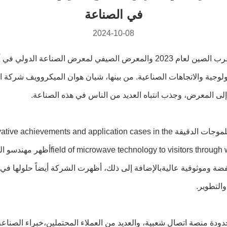
في الصناعة
2024-10-08
في يوليو 2023، تم افتتاح معرض التصنيع الدولي للمعدات في غرب الصين لعام 023
نولوجية والاتجاهات الصناعية. من بينها، شيان هوان الميكروويف شركة
لى المعرض، وجذب انتباه العديد من الناس في هذه الصناعة.
خلال المعرض الذي استمر ثلاثة أيام، قامت شركة شيان هوان للموجات الدقيقة es in the
 and detailed technical introductions
ضة وموثوقية عاليةبالإضافة إلى ذلك، أظهرت الشركة أيضاً حلولها في مج
والتطوير.
منصة اتصال شعبية، والعديد من العملاء المحتملين،خبراء الصناعة و