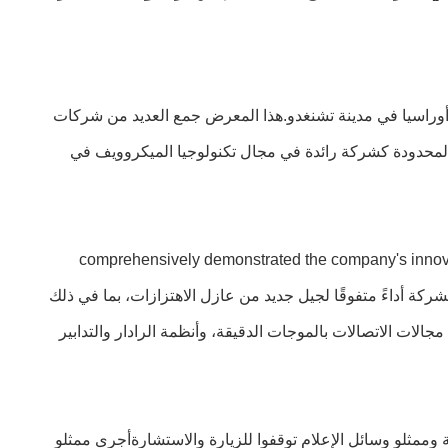
2 والمعرض الصيفي لمعرض الصناعة الدولي في أوراسيا في مدينة تشنغدو.هذا المعرض جمع العديد من شركات
 المحدودة كشركة رائدة في مجال تكنولوجيا الميكروويف في
comprehensively demonstrated the company's innovative achievements and application cas
field of microwave technology to visitors through well-arranged boothsأظهر مهندسو الشركة أداءً متفوقًا لجيل جديد من عازل الاهتزازات، بما في ذلك
الات الاتصالات بالموجات الدقيقة، وأنظمة الرادار والتدابير
ممثلو وسائل الإعلام توقفوا للزيارة والاستشارةأجرى ممثلو