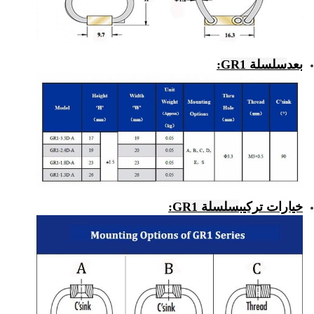
بعد
سلسلة GR1
:
خيارات تركيب
سلسلة GR1
: