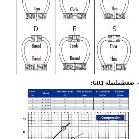
ضغط
سلسلة GR1
: