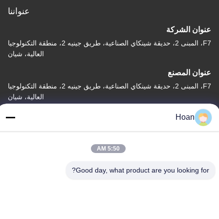
عنواننا
عنوان الشركة
F7، المبنى 2، حديقة شينكاي الصناعية، طريق جينيه 2، منطقة التكنولوجيا
العالية، شيان
عنوان المصنع
F7، المبنى 2، حديقة شينكاي الصناعية، طريق جينيه 2، منطقة التكنولوجيا
العالية، شيان
الهاتف
Hoan
86--18740357801
5:50 AM
Good day, what product are you looking for?
الصين جودة جيدة عازل اهتزاز الحبل السلكي المورد. حقوق الطبع والنشر
© 2024-2026 Xi'an Hoan Microwave Co., Ltd. . كل الحقوق
محفوظة.