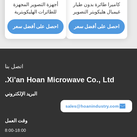
كاميرا طائرة بدون طيار
أجهزة التصوير المجهزة
غيمبال هليكوبتر التصوير
للطائرات الهليكوبترية
الجوي GR6-142D-A كاميرا
المجهزة للطائرات بدون
عزل الاهتزاز عازل
احصل على أفضل سعر
احصل على أفضل سعر
طيار المثبتة للصدمة العزل
الاهتزازات من الكاميرا
الاهتزاز GR4-13D-A عازل
الحبل السلكي المدمج
اتصل بنا
Xi'an Hoan Microwave Co., Ltd.
البريد الإلكتروني
sales@hoanindustry.com
وقت العمل
8:00-18:00