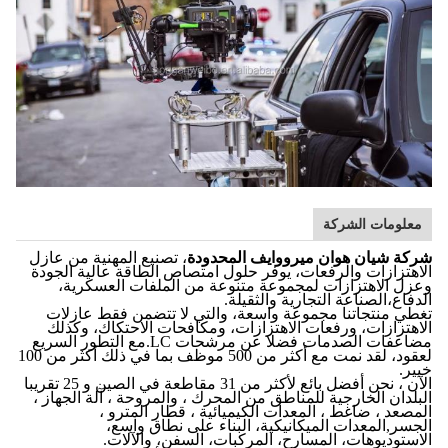
معلومات الشركة
شركة شيان هوان ميرووايف المحدودة
، تصنيع المهنية من عازل
الاهتزازات والرفعات، يوفر حلول امتصاص الطاقة عالية الجودة
وعزل الاهتزازات لمجموعة متنوعة من الملفات العسكرية،
الدفاع،الصناعة التجارية والثقيلة.
تغطي منتجاتنا مجموعة واسعة، والتي لا تتضمن فقط عازلات
الاهتزازات، ورفعات الاهتزازات، ومكافحات الاحتكاك، وكذلك
مضاعفات الصدمات فضلا عن مرشحات LC.مع التطور السريع
لعقود، لقد نمت مع أكثر من 500 موظف بما في ذلك أكثر من 100
خبير.
الآن ، نحن أفضل بائع لأكثر من 31 مقاطعة في الصين و 25 تقريبا
البلدان الخارجية للمناطق من المحرك ، والمروحة ، آلة الجهاز ،
المصعد ، ضاغط ، المعدات الكيميائية ، قطار المترو ،
الجسر,المعدات الميكانيكية، البناء على نطاق واسع،
الاستوديوهات، المسارح، المركبات، السفن، والآلات.