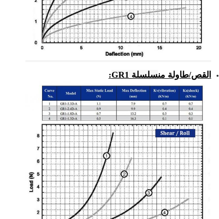
القص/طاولة من
سلسلة GR1
: