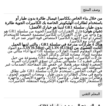
وصف المنتج
من خلال بناء الخاص بك
كاميرا غيمبال طائرة بدون طيار أو
باستخدام لطائرات الهليكوبتر الخاصة بك الكاميرات الجوية طائرة
بدون طيار
، سلسلة GR1 لدينا هو خيارك الأفضل!
(شيان هوان)
عازل الاهتزازات للكاميرا الجوية من سلسلة GR1 هو
نوع واحد من عازل الاهتزازات للكاميرامصممة خصيصاً للاستخدام
المفرد أو لبناء أجهزة الكاميرا لامتصاص قوة التوتر ضد حركة
المركبات مع الكاميرا.
هناك 4 طرازات مدرجة في سلسلة GR1 ، والتي لديها الحمل
الثابت القصوى من 1.3N (0.13kg) إلى 3.3N (0.34kg).
مع المواد
الفولاذ المقاوم للصدأ، العازلات سلسلة GR لديها أداء مثالي من
مقاومة للماء، مضادة للتآكل وكذلك المتانة.
عازلات الكاميرات الجوية من سلسلة GR1 مصنوعة من حبل
سلكي قطره 1.2 ملموالتي يمكن أن تسوّى الاهتزازات المرنة
الصغيرة لقطة سفر فضلا عن خفض تلك المفاجئة، الصدمات غير
المتوقعة التي يمكن أن تنتجها حجر أو حفرة.
في الوقت الحاضر ، تستخدم عازلات سلسلة GR1 على نطاق
واسع في مجال الطائرات بدون طيار ، ومعدات التصوير الجوي ،
وطائرات بدون طيار ، وكاميرا UAV ، وأجهزة الاتصال ، وأجهزة
الاستشعار الإلكترونية ،الأجهزة الإلكترونية المتنقلة، الكاميرات،
الخ
المعلم التقني