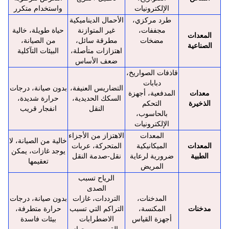
الإلكترونيات
واستخدام متكرر
طرد مركزي،
الأحمال الديناميكية
مجففات،
غير المتوازنة
حياة طويلة، خالية
المعدات
مضخات
مطرقة سائل،
من الصيانة،
الصناعية
اهتزازات متأصلة،
البيئات التآكلية
ضعف الأساس
قاذفات الصواريخ،
دبابات
التضاريس العنيفة،
بدون صيانة، درجات
معدات
المدفعية، أجهزة
السكك الحديدية،
حرارة شديدة،
الذخيرة
التحكم
النقل
انفجار قريب
بالحاسوب،
الإلكترونيات
المعدات
الاهتزاز من الأجزاء
خالية من الصيانة، لا
المعدات
الميكانيكية
المتحركة، عربات
يوجد غازات، يمكن
الطبية
ضرورية لرعاية
نقل-صدمة النقل
تعقيمها
المريض
الرياح تسبب
الصدى
المدخنات،
الترددات، غازات
بدون صيانة، درجات
مدخنات
المكنسة،
التراكم التي تسبب
حرارة متطرفة،
أجهزة القياس
الاضطرابات
بيئات فاسدة