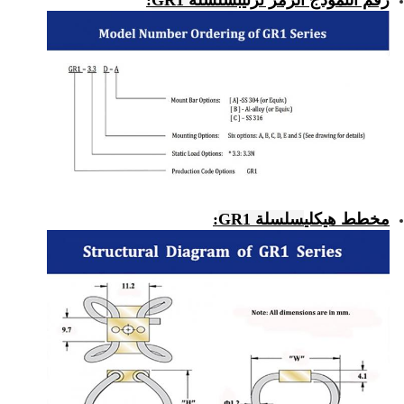
رقم النموذج الرمز ترتيب
سلسلة GR1
:
مخطط هيكلي
سلسلة GR1
: