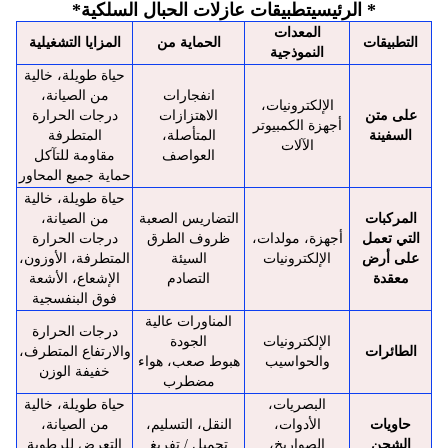
* الرئيسي
تطبيقات عازلات الحبال السلكية
*
المعدات
التطبيقات
الحماية من
المزايا التشغيلية
النموذجية
حياة طويلة، خالية
انفجارات
من الصيانة،
الإلكترونيات،
على متن
الاهتزازات
درجات الحرارة
أجهزة الكمبيوتر
السفينة
المتأصلة،
المتطرفة
الآلات
العواصف
مقاومة للتآكل
حماية جميع المحاور
حياة طويلة، خالية
المركبات
التضاريس الصعبة
من الصيانة،
التي تعمل
أجهزة، مولدات،
ظروف الطرق
درجات الحرارة
على أرض
الإلكترونيات
السيئة
المتطرفة، الأوزون،
معقدة
التصادم
الإشعاع، الأشعة
فوق البنفسجية
المناورات عالية
درجات الحرارة
الإلكترونيات
الجودة
الطائرات
والارتفاع المتطرف،
والحواسيب
هبوط صعب، هواء
خفيفة الوزن
مضطرب
البصريات،
حياة طويلة، خالية
حاويات
الأدوات،
النقل، التسليم،
من الصيانة،
الشحن
الصواريخ،
تحميل / تفريغ
التعرض للرطوبة