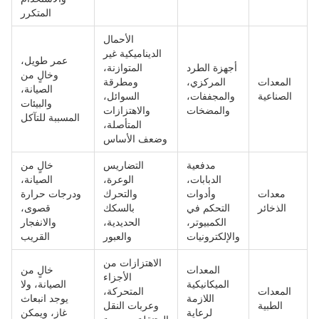
المتكرر
الأحمال
الديناميكية غير
عمر طويل،
أجهزة الطرد
المتوازنة،
وخالٍ من
المعدات
المركزي،
ومطرقة
الصيانة،
الصناعية
والمجففات،
السوائل،
والبيئات
والمضخات
والاهتزازات
المسببة للتآكل
المتأصلة،
وضعف الأساس
مدفعية
التضاريس
خالٍ من
الدبابات،
الوعرة،
الصيانة،
معدات
وأدوات
والتحرك
ودرجات حرارة
الذخائر
التحكم في
بالسكك
قصوى،
الكمبيوتر،
الحديدية،
والانفجار
والإلكترونيات
والعبور
القريب
الاهتزازات من
المعدات
خالٍ من
الأجزاء
الميكانيكية
الصيانة، ولا
المعدات
المتحركة،
اللازمة
يوجد انبعاث
الطبية
وعربات النقل
لرعاية
غاز، ويمكن