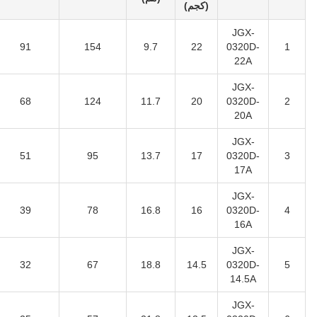
(كجم)
JGX-
91
154
9.7
22
0320D-
1
22A
JGX-
68
124
11.7
20
0320D-
2
20A
JGX-
51
95
13.7
17
0320D-
3
17A
JGX-
39
78
16.8
16
0320D-
4
16A
JGX-
32
67
18.8
14.5
0320D-
5
14.5A
JGX-