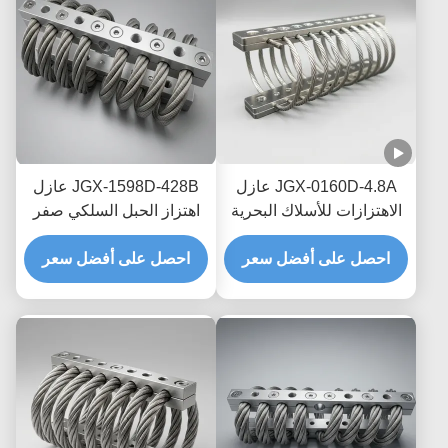
JGX-0160D-4.8A عازل
JGX-1598D-428B عازل
الاهتزازات للأسلاك البحرية
اهتزاز الحبل السلكي صفر
البحرية الخالية من الصيانة
الزحف التخفيف الاحتكاك
احصل على أفضل سعر
احصل على أفضل سعر
الخالي من الزيت لحماية
النقل البحري العابر