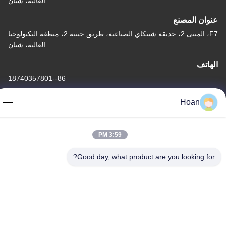
العالية، شيان
عنوان المصنع
F7، المبنى 2، حديقة شينكاي الصناعية، طريق جينيه 2، منطقة التكنولوجيا
العالية، شيان
الهاتف
86--18740357801
Hoan
3:59 PM
الصين جودة جيدة عازل اهتزاز الحبل السلكي المورد. حقوق الطبع والنشر
© 2024-2026 Xi'an Hoan Microwave Co., Ltd. . كل الحقوق
Good day, what product are you looking for?
محفوظة.
سياسة الخصوصية
|
خريطة الموقع