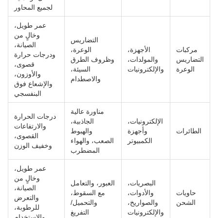
لجميع المحاور
عمر طويل،
وخالٍ من
التضاريس
الصيانة،
مركبات
الأجهزة،
الوعرة،
ودرجات حرارة
التضاريس
والمولدات،
وظروف الطرق
قصوى،
الوعرة
والإلكترونيات
السيئة،
والأوزون،
والاصطدام
والإشعاع فوق
البنفسجي
مناورة عالية
درجات الحرارة
الإلكترونيات،
الجاذبية،
والارتفاعات
الطائرات
وأجهزة
والهبوط
القصوى،
الكمبيوتر
الصعب، والهواء
وخفيف الوزن
المضطرب
عمر طويل،
وخالٍ من
البصريات،
العبور، والتعامل
الصيانة،
حاويات
والأدوات،
مع السقوط،
والتعرض
الشحن
والصواريخ،
والتحميل/
للرطوبة،
والإلكترونيات
التفريغ
والاستخدام