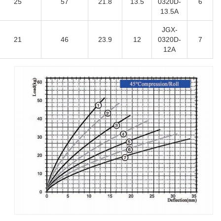
25
57
21.8
13.5
0320D-
6
13.5A
JGX-
21
46
23.9
12
0320D-
7
12A