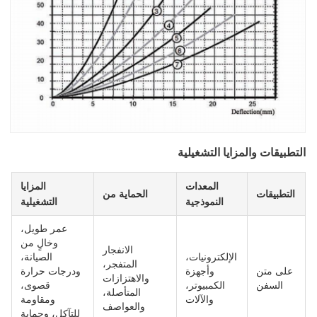
التطبيقات والمزايا التشغيلية
المعدات
المزايا
التطبيقات
الحماية من
النموذجية
التشغيلية
عمر طويل،
وخالٍ من
الانفجار
الإلكترونيات،
الصيانة،
المتفجر،
على متن
وأجهزة
ودرجات حرارة
والاهتزازات
السفن
الكمبيوتر،
قصوى،
المتأصلة،
والآلات
ومقاومة
والعواصف
للتآكل، وحماية