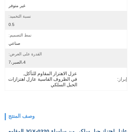
غير متوفر
نسبة التخميد:
0.5
نمط التصميم:
صناعي
القدرة على العرض:
4،الصبر،7
عزل الاهتزاز المقاوم للتآكل
, 
إبراز:
في الظروف القاسية عازل اهتزازات 
الحبل السلكي
وصف المنتج
عازل اهتزاز حبل سلكي من سلسلة JGX-0320 المقاوم