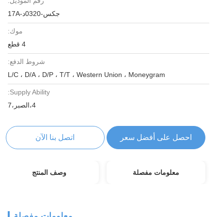
رقم الموديل:
جكس-0320د-17A
موك:
4 قطع
شروط الدفع:
L/C ، D/A ، D/P ، T/T ، Western Union ، Moneygram
Supply Ability:
4،الصبر،7
احصل على أفضل سعر
اتصل بنا الآن
معلومات مفصلة
وصف المنتج
معلومات مفصلة