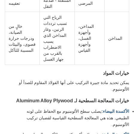
المتنقلة - صدمة
المرضى
تعقيمه
النقل
الرياح التي
تسبب ترددات
المداخن،
خالٍ من
الرنين، وغاز
وأجهزة
الصيانة،
المداخن الذي
المداخن
الغسل،
ودرجات حرارة
يسبب
وأجهزة
قصوى، والبيئات
الاضطراب
القياس
المسببة للتآكل
بالقرب من
جهاز الغسل
خيارات المواد
يمكن تحديد مادة جبيرة التركيب على أنها الفولاذ المقاوم للصدأ أو
الألومنيوم.
خيارات المعالجة السطحية لـ Aluminum Alloy Plywood
الأكسدة البيضاء:
يصلب سطح الألومنيوم مع الحفاظ على لونه
الطبيعي. هذه هي المعالجة السطحية القياسية لقضبان تركيب
الألومنيوم.