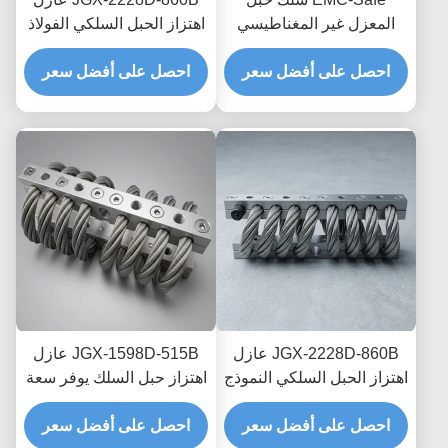
المعزل غير المغناطيسي
اهتزاز الحبل السلكي الفولاذ
JGX-2228D-665B حامل
المقاوم للصدأ حياة طويلة
تبديد الصدمات العابر
احصل على أفضل سعر
احصل على أفضل سعر
الصناعية مستمع الصدمات
للإلكترونيات الدقيقة
JGX-2228D-860B عازل
JGX-1598D-515B عازل
اهتزاز الحبل السلكي النموذج
اهتزاز حبل السلك يوفر سعة
السريع التجميع السريع
تحميل قابلة للتطوير وعزل
صمام الصدمة القابل
احصل على أفضل سعر
احصل على أفضل سعر
الضوضاء المنقولة بالهيكل