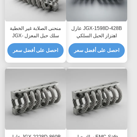
JGX-1598D-428B عازل
منحنى الصلابة غير الخطية
اهتزاز الحبل السلكي
سلك حبل المعزل JGX-
الفطري المقاوم للغسل
2228D-665B حامل معدني
الكيميائي عازل الفولاذ
احصل على أفضل سعر
بالكامل صديق للبيئة
احصل على أفضل سعر
المقاوم للصدأ
للمعدات الصناعية
EMC-Safe سلك حبل
JGX-2228D-860B عازل