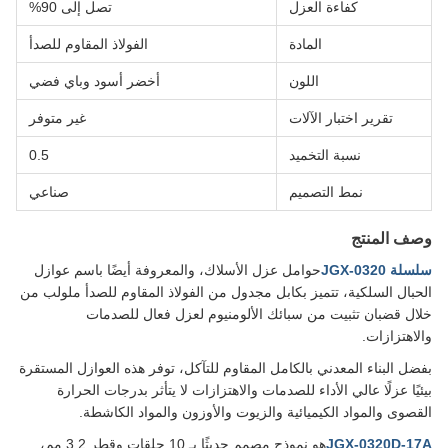
كفاءة العزل
تصل إلى 90%
المادة
الفولاذ المقاوم للصدأ
اللون
أخضر أسود وباي فضي
تقرير اختبار الآلات
غير متوفر
نسبة التخميد
0.5
نمط التصميم
صناعي
وصف المنتج
سلسلة JGX-0320
حوامل عزل الأسلاك، والمعروفة أيضًا باسم عوازل
الحبال السلكية، تتميز بكابل مجدول من الفولاذ المقاوم للصدأ ملولب من
خلال قضبان تثبيت من سبائك الألومنيوم لعزل فعال للصدمات
والاهتزازات.
بفضل البناء المعدني بالكامل المقاوم للتآكل، توفر هذه العوازل المستقرة
بيئيًا عزلًا عالي الأداء للصدمات والاهتزازات لا يتأثر بدرجات الحرارة
القصوى والمواد الكيميائية والزيوت والأوزون والمواد الكاشطة.
JGX-0320D-17A
هو نموذج مصمم حديثًا بـ 10 حلقات وقطر 3.2 مم،