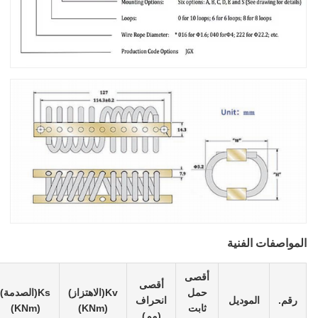
المواصفات الفنية
أقصى
أقصى
حمل
Kv(الاهتزاز)
Ks(الصدمة)
رقم.
الموديل
انحراف
ثابت
(KNm)
(KNm)
(مم)