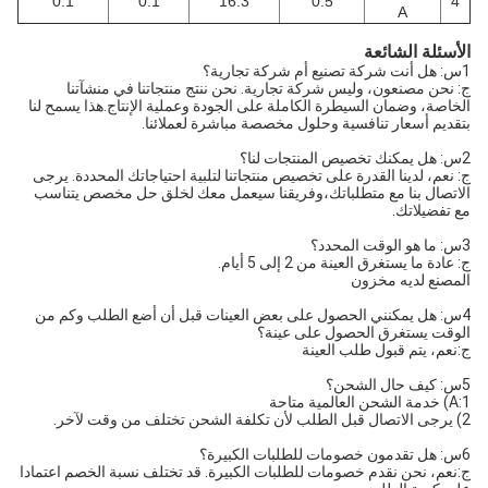
0.1
0.1
16.3
0.5
4
A
الأسئلة الشائعة
1س: هل أنت شركة تصنيع أم شركة تجارية؟
ج: نحن مصنعون، وليس شركة تجارية. نحن ننتج منتجاتنا في منشآتنا
الخاصة، وضمان السيطرة الكاملة على الجودة وعملية الإنتاج.هذا يسمح لنا
بتقديم أسعار تنافسية وحلول مخصصة مباشرة لعملائنا.
2س: هل يمكنك تخصيص المنتجات لنا؟
ج: نعم، لدينا القدرة على تخصيص منتجاتنا لتلبية احتياجاتك المحددة. يرجى
الاتصال بنا مع متطلباتك،وفريقنا سيعمل معك لخلق حل مخصص يتناسب
مع تفضيلاتك.
3س: ما هو الوقت المحدد؟
ج: عادة ما يستغرق العينة من 2 إلى 5 أيام.
المصنع لديه مخزون
4س: هل يمكنني الحصول على بعض العينات قبل أن أضع الطلب وكم من
الوقت يستغرق الحصول على عينة؟
ج:نعم، يتم قبول طلب العينة
5س: كيف حال الشحن؟
A:1) خدمة الشحن العالمية متاحة
2) يرجى الاتصال قبل الطلب لأن تكلفة الشحن تختلف من وقت لآخر.
6س: هل تقدمون خصومات للطلبات الكبيرة؟
ج:نعم، نحن نقدم خصومات للطلبات الكبيرة. قد تختلف نسبة الخصم اعتمادا