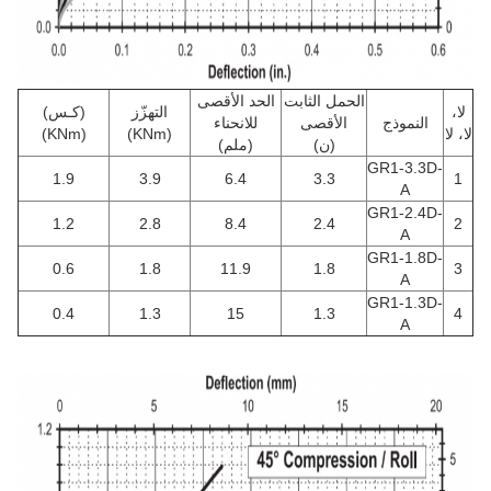
الحمل الثابت
الحد الأقصى
لا،
التهزّز
(كـس)
النموذج
الأقصى
للانحناء
لا، لا
(KNm)
(KNm)
(ن)
(ملم)
GR1-3.3D-
1.9
3.9
6.4
3.3
1
A
GR1-2.4D-
1.2
2.8
8.4
2.4
2
A
GR1-1.8D-
0.6
1.8
11.9
1.8
3
A
GR1-1.3D-
0.4
1.3
15
1.3
4
A