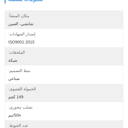
مكان المنشأ:
شانشي، الصين
إصدار الشهادات:
ISO9001:2015
الملحقات:
شبكة
نمط التصميم:
صناعي
الحمولة القصوى:
149 كجم
تصلب محوري:
50n/مم
عدد الخيوط: