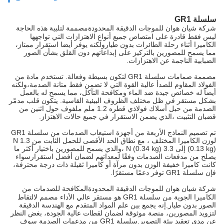
سلسلة GR1
مصممة لتلبية هذه الحاجة
شركة شيان هوان للموجات الدقيقة المحدودة
ليس فقط قادرة على امتصاص جميع أنواع الاهتزازات التي تواجهها
الكاميرا أثناء رحلة الطائرات بدون طيارولكنه يوفر أيضا استقرار ممتاز،
مما يسمح للمصورين بالتركيز على إبداعاتهم دون القلق بشأن الصور
الضبابية الناجمة عن الاهتزازات.
مصممة صمامات سلسلة GR1 لتكون بسيطة وفعالة. تستخدم مادة من
الفولاذ المقاوم للصدأ عالية القوة التي لا تضمن فقط متانة الصدمة،ولكنه
أيضاً له خصائص جيدة ضد الماء ومكافحة التآكل، مما يسمح له بالعمل
بشكل مستقر في ظل مختلف الظروف البيئية القاسية. يتكون قلب مدمّر
الصدمة من حبل أسلاك فولاذي قطره 1.2 ملم ملفوف حول اثنين من
قضبان التثبيت ،الذي يضمن الاستقرار في جميع حالات الاهتزاز.
تم تصميم النماذج الأربعة من أجهزة استيعاب الصدمات من سلسلة GR1
لوزن الكاميرا المختلف ، مع نطاق الحد الأقصى للحمل الثابت من 1.3 N
(0.13 kg) إلى 3.3 N (0.34 kg) ،والذي يسمح للمصورين باختيار أكثر ما
يصلح من مدفعات الصدمات وفقًا لمعداتهم لضمان أفضل استقرارسواء
كانت كاميرا خفيفة الوزن بدون مرآة أو كاميرا ثقيلة ذات درجة محترفة،
فإن سلسلة GR1 توفر دعمًا مستقرًا.
المكافحة للصدمات من
شركة شيان هوان للموجات الدقيقة المحدودة
الكاميرا الجوية من سلسلة GR1 هو مستقر عالي الأداء مصمم لالتقاط
الصور بدون طيار.إنه يجمع بين علم المواد المتقدم مع الهندسة الدقيقة
لتزويد المصورين، منصة موثوقة لضمان لقطات عالية الجودة، بغض النظر
عن مدى تعقيد بيئة التصوير.سلسلة GR1 من مدعمات الصدمة سوف