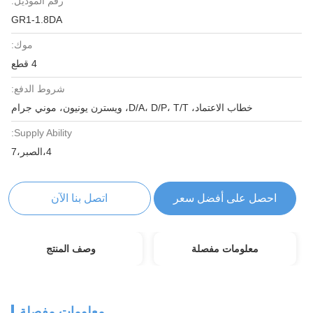
رقم الموديل:
GR1-1.8DA
موك:
4 قطع
شروط الدفع:
خطاب الاعتماد، D/A، D/P، T/T، ويسترن يونيون، موني جرام
Supply Ability:
4،الصبر،7
احصل على أفضل سعر
اتصل بنا الآن
معلومات مفصلة
وصف المنتج
معلومات مفصلة