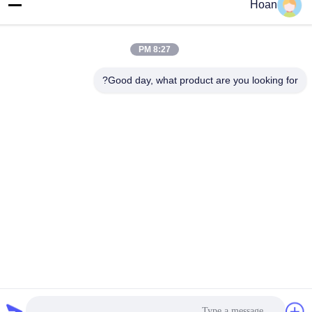
Hoan
F7، المبنى 2، حديقة شينكاي الصناعية، طريق جينيه 2، منطقة التكنولوجيا
العالية، شيان
8:27 PM
الهاتف
86--18740357801
Good day, what product are you looking for?
الصين جودة جيدة عازل اهتزاز الحبل السلكي المورد. حقوق الطبع والنشر
© 2024-2026 Xi'an Hoan Microwave Co., Ltd. . كل الحقوق
محفوظة.
سياسة الخصوصية
|
خريطة الموقع