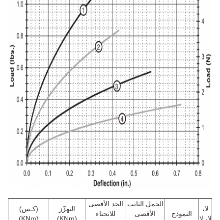
الحمل الثابت
الحد الأقصى
لا،
التهزّز
(كـس)
النموذج
الأقصى
للانحناء
لا، لا
(KNm)
(KNm)