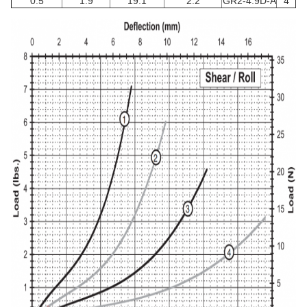
0.5
1.9
19.1
2.2
GR2-4.9D-A
4