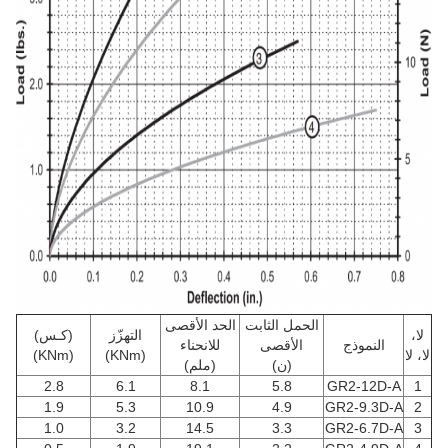
الحمل الثابت
الحد الأقصى
لا،
التهزّز
(كـس)
النموذج
الأقصى
للانحناء
لا، لا
(KNm)
(KNm)
(ن)
(ملم)
2.8
6.1
8.1
5.8
GR2-12D-A
1
1.9
5.3
10.9
4.9
GR2-9.3D-A
2
1.0
3.2
14.5
3.3
GR2-6.7D-A
3