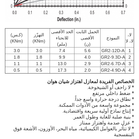
الحمل الثابت
الحد الأقصى
لا،
التهزّز
(كـس)
النموذج
الأقصى
للانحناء
لا، لا
(KNm)
(KNm)
(ن)
(ملم)
3.0
3.0
7.4
5.6
GR2-12D-A
1
1.8
1.8
9.9
4.0
GR2-9.3D-A
2
1.1
1.1
13.0
2.9
GR2-6.7D-A
3
0.5
0.5
17.3
2.0
GR2-4.9D-A
4
الخصائص الفريدة لمعازل اهتزاز شيان هوان
* لا زاحف أو الشيخوخة.
* ضغط داخلي مرتفع
* نطاق درجة حرارة واسع جداً.
* مجموعة واسعة من الأدوات الممكنة.
* إنتاج نماذج أولية سريعة واقتصادية.
* بنية صلبة للغاية وطول العمر.
* عزل صدمة واهتزاز ممتاز
* لا تتأثر بالعوامل الكيميائية، مياه البحر، الأوزون، الأشعة فوق
البنفسجية