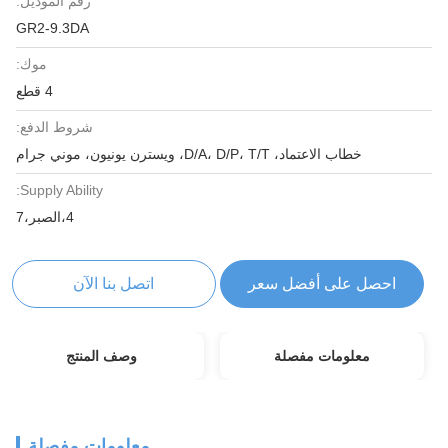
رقم الموديل:
GR2-9.3DA
موك:
4 قطع
شروط الدفع:
خطاب الاعتماد، D/A، D/P، T/T، ويسترن يونيون، موني جرام
Supply Ability:
4،الصبر،7
احصل على أفضل سعر
اتصل بنا الآن
معلومات مفصلة
وصف المنتج
معلومات مفصلة