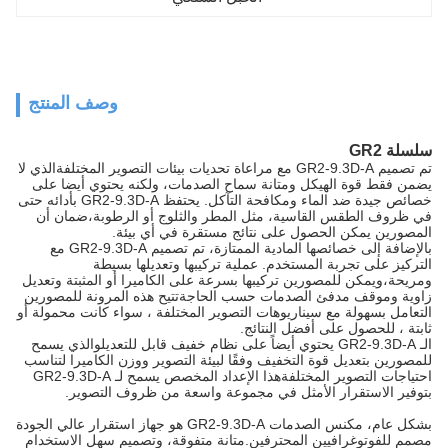
وصف المنتج
سلسلة GR2
تم تصميم GR2-9.3D-A مع مراعاة تحديات بيئات التصوير المختلفةالذي لا
يضمن فقط قوة الهيكل ومتانة سماح الصدمات، ولكنه يحتوي أيضا على
خصائص جيدة ضد الماء ومكافحة التآكل. يحتفظ GR2-9.3D-A بأدائه حتى
في ظروف الطقس القاسية، مثل المطر والثلوج أو الرطوبة،ضمان أن
المصورين يمكن الحصول على نتائج مستقرة في أي بيئة.
بالإضافة إلى خصائصها المادية الممتازة، تم تصميم GR2-9.3D-A مع
التركيز على تجربة المستخدم. عملية تركيبها وتعديلها بسيطة
ومريحة،ويمكن للمصورين تركيبها بسرعة على الكاميرا أو المثبتة وتعديل
زاوية وموقف مدفئ الصدمات حسب الحاجةتتيح هذه المرونة للمصورين
التعامل بسهولة مع سيناريوهات التصوير المختلفة ، سواء كانت محمولة أو
ثابتة ، للحصول على أفضل النتائج.
الـ GR2-9.3D-A يحتوي أيضاً على نظام خفيف قابل للتعديلوالذي يسمح
للمصورين بتعديل قوة التخفيف وفقًا لبيئة التصوير ووزن الكاميرا لتناسب
احتياجات التصوير المختلفةهذا الإعداد المخصص يسمح لـ GR2-9.3D-A
بتوفير الاستقرار الأمثل في مجموعة واسعة من ظروف التصوير.
بشكل عام، مكنس الصدمات GR2-9.3D-A هو جهاز استقرار عالي الجودة
مصمم للفوتوغرافيين المحترفين.متانة متفوقة، وتصميم سهل الاستخدام