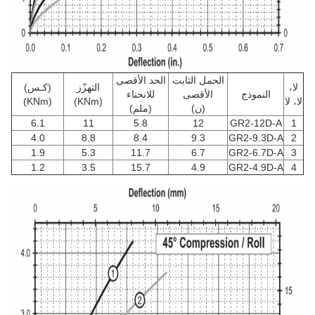
الحمل الثابت
الحد الأقصى
لا،
التهزّز
(كـس)
النموذج
الأقصى
للانحناء
لا، لا
(KNm)
(KNm)
(ن)
(ملم)
6.1
11
5.8
12
GR2-12D-A
1
4.0
8.8
8.4
9.3
GR2-9.3D-A
2
1.9
5.3
11.7
6.7
GR2-6.7D-A
3
1.2
3.5
15.7
4.9
GR2-4.9D-A
4