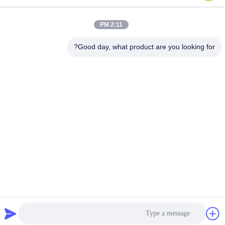
F7، المبنى 2، حديقة شينكاي الصناعية، طريق جينيه 2، منطقة التكنولوجيا
العالية، شيان
2:11 PM
الهاتف
86--18740357801
Good day, what product are you looking for?
الصين جودة جيدة عازل اهتزاز الحبل السلكي المورد. حقوق الطبع والنشر
© 2024-2026 Xi'an Hoan Microwave Co., Ltd. . كل الحقوق
محفوظة.
سياسة الخصوصية
|
خريطة الموقع