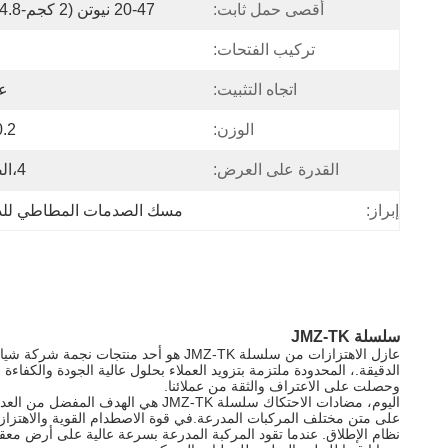
أقصى حمل ثابت:
20-47 نيوتن (2 كجم-4.8 كجم)
تركيب الفتحات:
اتجاه التثبيت:
ع
الوزن:
0.2 كج
القدرة على العرض:
4،الصبر،7
إبراز:
مسك الصدمات المطاطي للد
سلسلة JMZ-TK
عازل الاهتزازات من سلسلة JMZ-TK هو 
وحصلت على الاعتراف والثقة من عملائنا.
اليوم، مضادات الاحتكاك سلسلة -TK
نظام الإطلاق. عندما تقود المركبة المدرعة بسرعة عالية على أرض معق