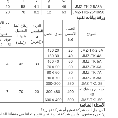
ب
م
د
أ
ج
20
58
4.1
6
46
JMZ-TK-2.5A8A
20
78
8.2
12
63
JMZ-TK1-25/40/50
ورقة بيانات تقنية
الحد ال
ارتفاع عمل
التردد
(
الحمل
التحميل
الطبيعي
النموذج
الاسمي
نطاق الحمل
عمود
هـ
± 1
≤
0
(ن)
فوق
ت
(((هرتز)
((ملم)
δ2
δ1
20 ¢30
25
JMZ-TK-2.5A
30 ¢50
40
JMZ-TK-4A
40 ¢60
50
JMZ-TK-5A
4
42
33
50 ¢ 70
60
JMZ-TK-6A
60 ¢ 80
70
JMZ-TK-7A
70 ¢ 90
80
JMZ-TK-8A
200~300
250
JMZ-TK1-25
جيه إم زد-تيك1-
7
70
20
300-480
400
40
400 ¢ 600
500
JMZ-TK1-50
الأسئلة الشائعة
1س: هل أنت شركة تصنيع أم شركة تجارية؟
ج: نحن مصنعون، وليس شركة تجارية. نحن ننتج منتجاتنا في منشآتنا الخاص