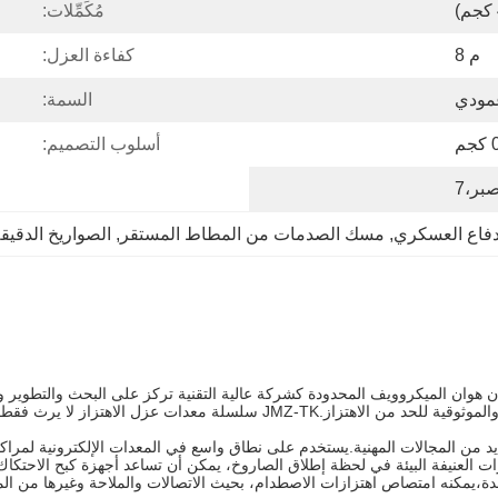
مُكَمِّلات:
م 8
كفاءة العزل:
مودي
السمة:
م
أسلوب التصميم:
فاع العسكري
, 
مسك الصدمات من المطاط المستقر
, 
الصواريخ الدقيق
أحد منتجات نجمة شركة شيان هوان الميكروويف المحدودة كشركة عالية التقنية تركز على البحث
الدقيقة.، المحدودة ملتزمة بتزويد العملاء بحلول عالية الجودة والكفاءة والموثوقية
JMZ هي الهدف المفضل من العديد من المجالات المهنية.يستخدم على نطاق واسع في المعدات الإلكت
دة،يمكنه امتصاص اهتزازات الاصطدام، بحيث الاتصالات والملاحة وغيرها من ال