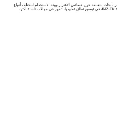
ام فريق البحث والتطوير بأبحاث متعمقة حول خصائص الاهتزاز وبيئة الاستخدام لمختلف أنواع
المعدات، وتحسين أداء المنتج باستمرار لتلبية الطلب المتزايد على الحد من الاهتزازات في مختلف الصناعات.وسوف تستمر مكابح الاحتكاك من سلسلة JMZ-TK في توسيع نطاق تطبيقها، تظهر في مجالات ناشئة أكثر،