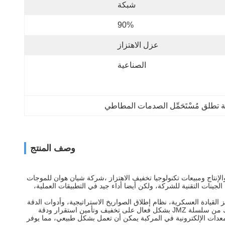
شبكة
90%
عزل الاهتزاز
الصناعية
ة تطلق مُسْتَحَمِّل الصدمات المطاطي
وصف المنتج
 والتطوير والإنتاج ومبيعات تكنولوجيا تخفيف الاهتزاز ،شركة شيان هوان للموجات
 للحد من الاهتزاز.JMZ-TK سلسلة معدات عزل الاهتزاز لا يرث فقط الجينات التقنية للشركة، ولكن أيضا أداء جيد في التطبيقات العملية،
رونية لمراكز القيادة العسكرية، نظام إطلاق الصواريخ الاستراتيجية، وأدوات الدقة
على متن مختلف المركبات المدرعة.في قوة الاصطدام القوية والاهتزازات العنيفة البيئة في لحظة إطلاق الصاروخ، يمكن أن تساعد أجهزة كبح الاحتكاك من سلسلة JMZ بشكل فعال على تخفيف وتأمين استقرار ودقة
معدات الإلكترونية في المركبة يمكن أن تعمل بشكل طبيعي، مما يوفر