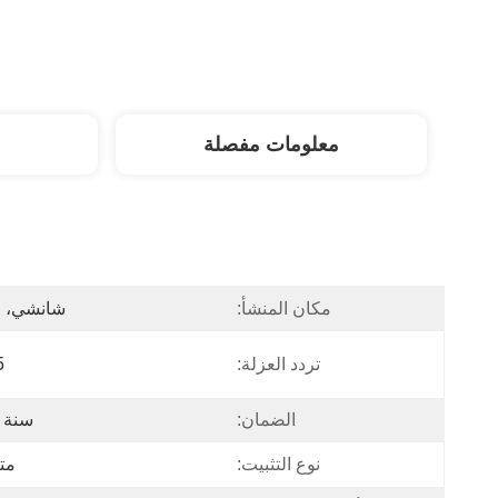
معلومات مفصلة
مكان المنشأ:
شانشي، ا
تردد العزلة:
5 ه
الضمان:
سنة 
نوع التثبيت:
مت