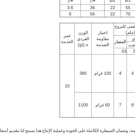
Ø2
Ø1
2
1
3.6
36
22
55
6
56
22
70
أقصى للنزوح
(ملم)
اختبار
الوزن
عمر
ي
مقاومة
الفردي
المعيار
الخدمة
الصدمة
≤ ((g)
حت
δ3
4
4
100 غرام
380
10
8
7
60 غرام
1100
ة، وضمان السيطرة الكاملة على الجودة وعملية الإنتاج.هذا يسمح لنا بتقديم أسع