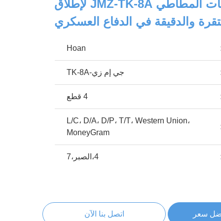
امتصاص الصدمات المطاطي JMZ-TK-8A لإطلاق
قرة والدقيقة في الدفاع العسكري
Hoan
جي إم زي-TK-8A
4 قطع
L/C، D/A، D/P، T/T، Western Union،
MoneyGram
4،الصبر،7
ضل سعر
اتصل بنا الآن