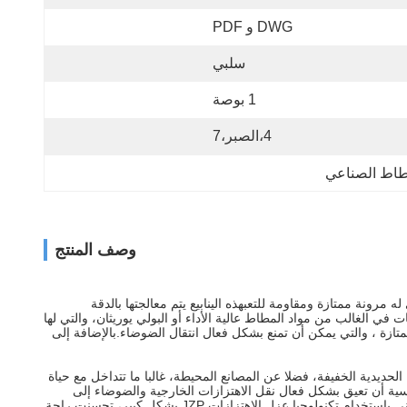
DWG و PDF
سلبي
1 بوصة
4،الصبر،7
اط الصناعي
وصف المنتج
لجودة ،الذي له مرونة ممتازة ومقاومة للتعبهذه الينابيع يتم معالجتها بالدقة
الغالب من مواد المطاط عالية الأداء أو البولي يوريثان، والتي لها
تازة ، والتي يمكن أن تمنع بشكل فعال انتقال الضوضاء.بالإضافة إلى
لحديدية الخفيفة، فضلا عن المصانع المحيطة، غالبا ما تتداخل مع حياة
 اللعب.يمكن تثبيت JZP في أساس المبنى أو في عقدة الدعم الرئيسية أن تعيق بشكل فعال نقل الاهتزازات الخارجية والضوضاء إلى
داخل المبنىعلى سبيل المثال، في بناء بعض المجتمعات السكنية بالقرب من الشرايين المرورية،يتم تقليل مستويات الضوضاء والاهتزازات الداخلية للمباني باستخدام تكنولوجيا عزل الاهتزازات JZP بشكل كبير، تحسنت راحة