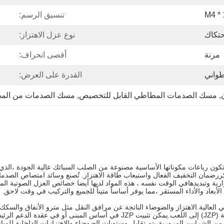
M4 * 
تنسيق الرسم:
حتكاك
نوع عزل الاهتزاز:
مرنة
أقصى انحراف:
واني
القدرة على العرض:
, 
مسك الصدمات المطاطي القابل للتخصيص
, 
مسك الصدمات من المط
الصنع (JZP) بتصميم فريد ، وعادة ما تكون رباعات مكوناتها الأساسية مصنوعة من الصلب السبائك عالية ا
ن التخفيف الفعال واستيعاب طاقة الاهتزاز. تُصنع وسائد امتصاص الصدمات في 
ة وتبديدهافي الوقت نفسه ، هذه المواد لديها أيضا خصائص العزل الصوتية المم
العالية.الاهتزاز والضوضاء الناتجة عن مرافق النقل مثل مترو الأنفاق والسكك ا
السكان في المباني. هذا هو المكان الذي يأتي فيه عازل الاهتزاز المجمعة (JZP) إلى