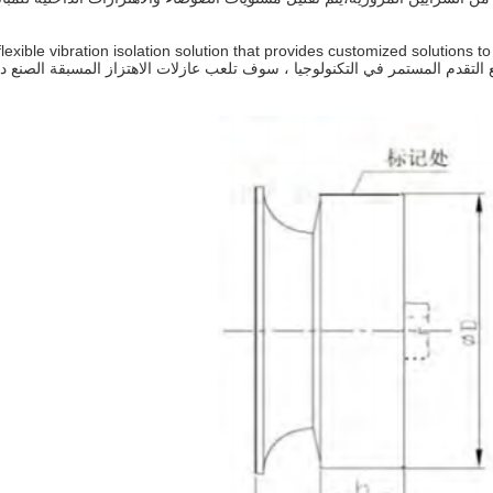
ible vibration isolation solution that provides customized solutions to a wid
through advanced design concepts and material technologمع التقدم المستمر في التكنولوجيا ، سوف تلعب عازل