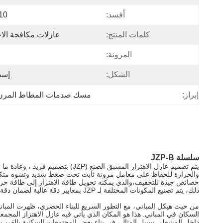
أفسد:
10
كلمات المنتج:
عازلات مكافحة الا
المرونة:
الشكل:
إسط
إبراز:
مسك صدمات المطاط المرن
سلسلة JZP-B
يتم تصميم عازل الاهتزاز المسبق 
والحرارة للحفاظ على معامل مرونة ثابت تحت ضغط شديد وتشوه متكررضما
خصائص جيدة للتخفيف،والذي يمكنه تحويل طاقة الاهتزاز إلى طاقة حراري
ذلك، يتم تصنيع المكونات المختلفة لـ JZP بمعايير دقة عالية لضمان دقة الأبعاد والأداء المستقر ،مما يوفر أساساً متيناً للجميع والتركيب في وقت لاحق.
من حيث هيكل المباني، مع التطور السريع للبناء الحضري، ظهرت المباني 