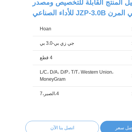
ل المنتج القابلة للتخصيص ومصدر
 للأداء الصناعي
Hoan
جي زي بي-3.0 بي
4 قطع
L/C، D/A، D/P، T/T، Western Union،
MoneyGram
4،الصبر،7
ضل سعر
اتصل بنا الآن