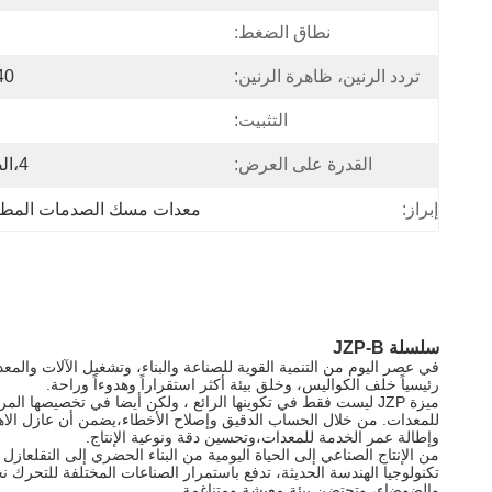
نطاق الضغط:
تردد الرنين، ظاهرة الرنين:
40 هرت
التثبيت:
القدرة على العرض:
4،الصبر،7
إبراز:
معدات مسك الصدمات المط
سلسلة JZP-B
رئيسياً خلف الكواليس، وخلق بيئة أكثر استقراراً وهدوءاً وراحة.
للمعدات. من خلال الحساب الدقيق وإصلاح الأخطاء،يضمن أن عازل الاه
وإطالة عمر الخدمة للمعدات،وتحسين دقة ونوعية الإنتاج.
تكنولوجيا الهندسة الحديثة، تدفع باستمرار الصناعات المختلفة للتحرك نحو
والضوضاء، وتحتضن بيئة معيشة ومتناغمة.