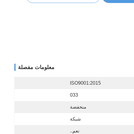
معلومات مفصلة
ISO9001:2015
033
منخفضة
شبكة
نعم..