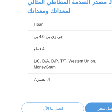
JZP-4.0B مصدر الصدمة المطاطي المثالي
لمعداتك ومعداتك
Hoan
جي زي بي-4.0 بي
4 قطع
L/C، D/A، D/P، T/T، Western Union،
MoneyGram
4،الصبر،7
ضل سعر
اتصل بنا الآن