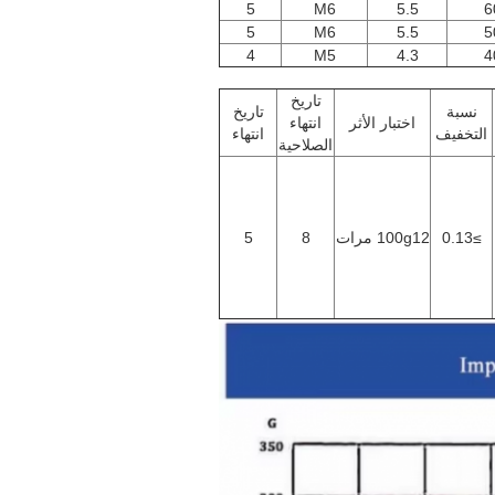
5
M6
5.5
6
5
M6
5.5
5
4
M5
4.3
4
تاريخ
نسبة
تاريخ
اختبار الأثر
انتهاء
التخفيف
انتهاء
الصلاحية
≥0.13
100g12 مرات
8
5