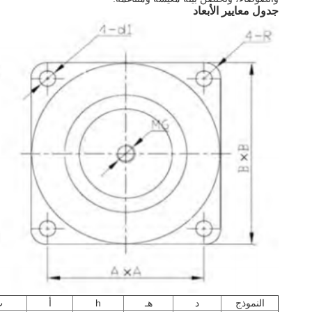
جدول معايير الأبعاد
النموذج
د
هـ
h
أ
ب