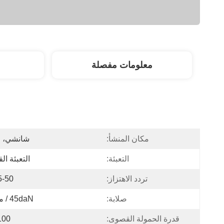
معلومات مفصلة
مكان المنشأ:
شانشي، ا
التعبئة:
التعبئة ال
تردد الاهتزاز:
5-50 هرت
صلابة:
45daN / مم 4.0
قدرة الحمولة القصوى:
100 كج