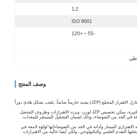
1:2
ISO 9001
-55 ~ +120
وصف المنتج
في عصر اليوم من التنمية القوية للصناعة والبناء، وتشغيل الآلات والمعدات المختلفة،تأثير هيكل المبنى وتشغيل مرافق النقل ينتج حتماً اهتزازات وصوتعازل الاهتزاز المجمّع (JZP) يشبه حارساً صامتاً، يلعب بشكل هادئ دوراً
ميزة JZP ليست فقط في تكوينها الرائع ، ولكن أيضا في تخصيصها المرن وفقًا لسيناريوهات التطبيق الفعلية.سواء كانت أدوات دقيقة أو أدوات صناعية كبيرة، يمكن تخصيص JZP لوزن، وتردد الاهتزازات وظروف التشغيل
ءة في الحد من الضوضاء، وذلك لضمان التشغيل المستقر للمعدات،
اً (JZP) "يمتص الصدمات والضوضاء" بهدوء لعالمنا مع عزله الاهتزازي الممتاز وأدائه في الحد من الضوضاءإنها لؤلؤة لامعة في
يجلبها التقدم العلمي والتكنولوجي، ولكن أيضا خالية من الاهتزازات