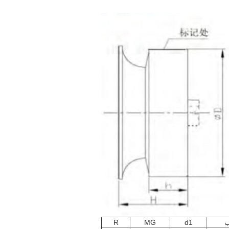
R
MG
d1