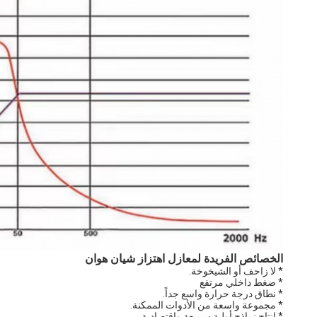
الخصائص الفريدة لمعازل اهتزاز شيان هوان
* لا زاحف أو الشيخوخة.
* ضغط داخلي مرتفع
* نطاق درجة حرارة واسع جداً.
* مجموعة واسعة من الأدوات الممكنة.
* إنتاج نماذج أولية سريعة واقتصادية.