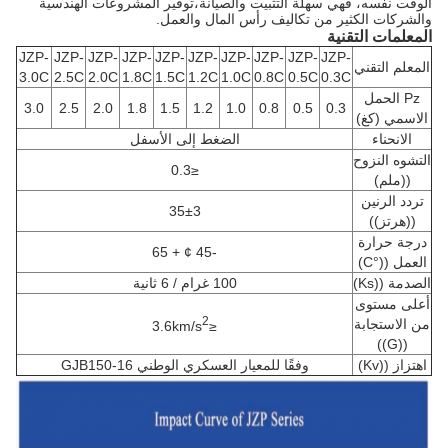
الوقت نفسه، فهي سهلة التثبيت والصيانة،توفير المشروعات الهندسية
والشركات الكثير من تكاليف رأس المال والعمل.
المعلمات التقنية
JZP-
JZP-
JZP-
JZP-
JZP-
JZP-
JZP-
JZP-
JZP-
JZP-
المعلم التقني
3.0C
2.5C
2.0C
1.8C
1.5C
1.2C
1.0C
0.8C
0.5C
0.3C
Pz الحمل
3.0
2.5
2.0
1.8
1.5
1.2
1.0
0.8
0.5
0.3
الاسمي (كغ)
الانحناء
الضغط إلى الأسفل
التشوه النزوح
≤0.3
((ملم)
تردد الرنين
35±3
((هرتز))
درجة حرارة
-45 ¢ + 65
العمل ((°C)
الصدمة ((Ks)
100 غرام / 6 ثانية
أعلى مستوى
2
من الاستجابة
≤3.6km/s
((G))
اهتزاز ((Kv)
وفقًا للمعيار العسكري الوطني GJB150-16