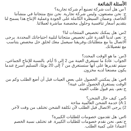
الأسئلة الشائعة
1س: هل أنت شركة تصنيع أم شركة تجارية؟
ج: نحن مصنعون، وليس شركة تجارية. نحن ننتج منتجاتنا في منشآتنا
الخاصة، وضمان السيطرة الكاملة على الجودة وعملية الإنتاج.هذا يسمح لنا
بتقديم أسعار تنافسية وحلول مخصصة مباشرة لعملائنا.
2س: هل يمكنك تخصيص المنتجات لنا؟
ج: نعم، لدينا القدرة على تخصيص منتجاتنا لتلبية احتياجاتك المحددة. يرجى
الاتصال بنا مع متطلباتك،وفريقنا سيعمل معك لخلق حل مخصص يتناسب
مع تفضيلاتك.
3س: ما هو الوقت المحدد؟
الجواب: عادةً ما تستغرق العينة من 2 إلى 5 أيام. بالنسبة للإنتاج الجماعي،
سيتم تقديرها على أنها ستستغرق من 7 إلى 20 يومًا، التسليم أسرع عندما
يكون مصنعنا لديه مخزون.
4س: هل يمكنني الحصول على بعض العينات قبل أن أضع الطلب وكم من
الوقت يستغرق الحصول على عينة؟
ج:نعم، يتم قبول طلب العينة
5س: كيف حال الشحن؟
A:1) خدمة الشحن العالمية متاحة
2) يرجى الاتصال قبل الطلب لأن تكلفة الشحن تختلف من وقت لآخر.
6س: هل تقدمون خصومات للطلبات الكبيرة؟
ج:نعم، نحن نقدم خصومات للطلبات الكبيرة. قد تختلف نسبة الخصم
اعتمادا على كمية الطلب.