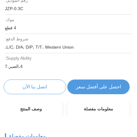
رقم الموديل:
JZP-0.3C
موك:
4 قطع
شروط الدفع:
L/C، D/A، D/P، T/T، Western Union،
Supply Ability:
4،الصبر،7
احصل على أفضل سعر
اتصل بنا الآن
معلومات مفصلة
وصف المنتج
معلومات مفصلة