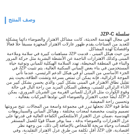
وصف المنتج
سلسلة JZP-C
في مجال الهندسة الحديثة، كانت مشاكل الاهتزاز والضوضاء دائما مشكلة
للعديد من الصناعات.يقدم ظهور عازلات الاهتزاز المجهزة مسبقاً حلًا فعالًا
واقتصاديًا لهذه المشاكل.
من حيث هيكل المبنى ، قدمت JZP مساهمات كبيرة في سلامة وملاءمة
المبنى.وكذلك الاهتزازات الناجمة عن الأنشطة البشرية مثل حركة المرور
والبناء في المنطقة المحيطة، تهدد السلامة الهيكلية للمباني ونوعية حياة
المستخدمين.في بناء بعض المباني السكنية العالية، يتم تثبيت JZP في
الجزء الأساسي من المبنى أو في هيكل الدعم الرئيسي، عندما تأتي
الموجة الزلزالية، فإنه يمكن أن تمتص بسرعة وتشتت الطاقة،بحيث يتم
تقليل نطاق الاهتزاز في المبنى بشكل كبير، والذي يحسن بشكل كبير من
الأداء الزلزالي للمبنى، ويعطي السكان المزيد من راحة البال في حالة
وقوع الكوارث مثل الزلازل.للمباني القريبة من الشريان المروري، يمكن
لـ JZP أيضًا حجب الاهتزاز والضوضاء التي تولدها المركبات بفعالية ،
وتحسين راحة المعيشة.
نقاط قوة JZP تجعلها تبرز في مجموعة واسعة من المجالات. تتيح مرونتها
تصميم وتثبيت مخصصة لمعدات مختلفة ، وهياكل المباني والسيناريوهات
الهندسية ،ضمان عزل الاهتزاز الأمثلتعكس الكفاءة العالية في قدرتها على
عزل الاهتزازات والضوضاء بدقة ، مما يوفر ضمانًا قويًا للعمل المستقر
للمعدات وحياة مريحة للأشخاص.بالإضافة إلى ذلك، من وجهة نظر
اقتصادية، فإن JZP أقل تكلفة من طرق عزل الاهتزاز التقليدية، وفي