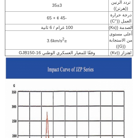
تردد الرنين
35±3
((هرتز))
درجة حرارة
-45 ¢ + 65
العمل ((°C)
الصدمة ((Ks)
100 غرام / 6 ثانية
أعلى مستوى
2
من الاستجابة
≤3.6km/s
((G))
اهتزاز ((Kv)
وفقًا للمعيار العسكري الوطني GJB150-16