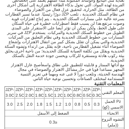
بعناية مثل الينابيع والوسائد المكبوتة.مبدأ عملهم يعتمد على الخصائص
الفريدة لهذه المواد، التي تحول بذكاء الطاقة الاهتزازية إلى أشكال أخرى
من الطاقة، مثل الحرارة، لتحقيق عزل فعال من الاهتزاز والضوضاء.
في نظام السكك الحديدية ، تلعب JZP دورًا رئيسيًا. عندما تسير القطارات
بسرعة عالية على مسارات السكك الحديدية ، يتم إنتاج اهتزازات قوية
وصوت مرتفع.هذا لن يسبب فقط اضطرابات خطيرة في حياة السكان
على طول الخط، ولكن يمكن أن تؤثر أيضا على الاستقرار على المدى
الطويل من خطوط السكك الحديدية والمركبات. يستخدم JZP في سرير
المسارات من خطوط السكك الحديدية وفي نظام التعليق من المركبات
الحديدية،والتي يمكن أن تقلل بشكل كبير من انتقال الاهتزازات وإشعاع
الضوضاء أثناء تشغيل القطارمن ناحية، فإنه يقلل من ارتداء وتشوه السكة
الحديدية ويقلل من تكلفة الصيانة للسكك الحديدية؛ من ناحية أخرى،يخلق
بيئة ركوب هادئة ومستقرة للركاب ويحسن جودة خدمة النقل بالسكك
الحديدية.
مع أدائها الممتاز و قابليته للتطبيق على نطاق واسعأصبح عازل الاهتزاز
المجهز مساعدا قويا في حل مشاكل الاهتزاز والضوضاء في مجال
الهندسة الحديثة، وتلعب دوراً لا غنى عنه ومهماً في تعزيز التنمية
المستدامة لمختلف الصناعات وتحسين نوعية حياة الناس.
المعلمات التقنية
JZP-
JZP-
JZP-
JZP-
JZP-
JZP-
JZP-
JZP-
JZP-
JZP-
المعلم التقني
3.0C
2.5C
2.0C
1.8C
1.5C
1.2C
1.0C
0.8C
0.5C
0.3C
Pz الحمل
3.0
2.5
2.0
1.8
1.5
1.2
1.0
0.8
0.5
0.3
الاسمي (كغ)
الانحناء
الضغط إلى الأسفل
التشوه النزوح
≤0.3
((ملم)