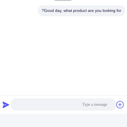
اتصل بنا
Good day, what product are you looking for?
Xi'an Hoan Microwave Co., Ltd.
البريد الإلكتروني
sales@hoanindustry.com
وقت العمل
8:00-18:00
عنواننا
عنوان الشركة
F7، المبنى 2، حديقة شينكاي الصناعية، طريق جينيه 2، منطقة التكنولوجيا
العالية، شيان
عنوان المصنع
F7، المبنى 2، حديقة شينكاي الصناعية، طريق جينيه 2، منطقة التكنولوجيا
العالية، شيان