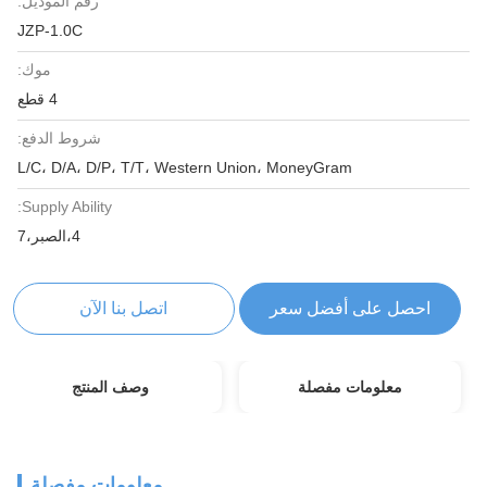
رقم الموديل:
JZP-1.0C
موك:
4 قطع
شروط الدفع:
L/C، D/A، D/P، T/T، Western Union، MoneyGram
Supply Ability:
4،الصبر،7
احصل على أفضل سعر
اتصل بنا الآن
معلومات مفصلة
وصف المنتج
معلومات مفصلة