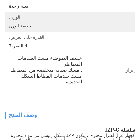
سنة واحدة
الوزن:
خفيفة الوزن
القدرة على العرض:
4،الصبر،7
خفيف الضوضاء مسك الصدمات 
المطاطي
إبراز:
, 
مسك صيانة منخفضة من المطاط
, 
مسك صدمات المطاط السكك 
الحديدية
وصف المنتج
سلسلة JZP-C
كجهاز عزل اهتزاز محترف، يتكون JZP بشكل رئيسي من مواد مختارة