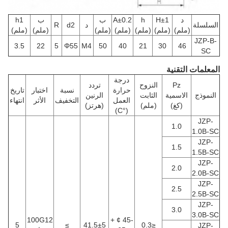
د
H±1
h
A±0.2
ب
ب
h1
السلسلة
د
d2
R
(ملم)
(ملم)
(ملم)
(ملم)
(ملم)
(ملم)
(ملم)
JZP-B-
3.5
22
5
Φ55
M4
50
40
21
30
46
SC
المعلمات التقنية
درجة
Pz
النزوح
تردد
حرارة
نسبة
اختبار
تاريخ
النموذج
الاسمية
الثابت
الرنين
العمل
التخفيف
الأثر
انتهاء
(كغ)
(ملم)
(هرتز)
(°C)
JZP-
1.0
1.0B-SC
JZP-
1.5
1.5B-SC
JZP-
2.0
2.0B-SC
JZP-
2.5
2.5B-SC
JZP-
3.0
3.0B-SC
100G12
-45 ¢ +
5
≥
41.5±5
≤0.3
JZP-