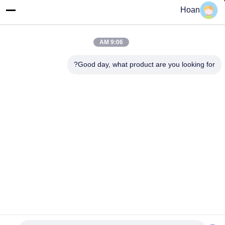
عنوان المصنع
Hoan
F7، المبنى 2، حديقة شينكاي الصناعية، طريق جينيه 2، منطقة التكنولوجيا
العالية، شيان
9:06 AM
الهاتف
86--18740357801
Good day, what product are you looking for?
الصين جودة جيدة عازل اهتزاز الحبل السلكي المورد. حقوق الطبع والنشر
© 2024-2026 Xi'an Hoan Microwave Co., Ltd. . كل الحقوق
محفوظة.
سياسة الخصوصية
|
خريطة الموقع