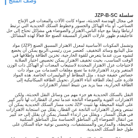
وصف المنتج
سلسلة JZP-B-SC
في مجال الهندسة الحديثة، سواء كانت الآلات والمعدات في الإنتاج
الصناعي، أو بناء الهياكل والجسور وخطوط السكك الحديدية التي ترتبط
ارتباطا وثيقا مع حياة الناس،الاهتزاز والضوضاء هي مشاكل تحتاج إلى حل
عاجليقدم ظهور عازلات الاهتزاز المسبقة الصنع حلًا فعالًا لهذه المشاكل.
وتشمل المكونات الأساسية لمعزل الاهتزاز المسبق الصنع (JZP) مواد
مثل الينابيع وسائد التخفيف. كعنصر مرن رئيسي،الربيع يمكن أن يخضع
لتشوه مرن عندما يتعرض للقوة الخارجية، تخزين الطاقة وإطلاقها في
الوقت المناسب، بحيث تخفيف الاهتزاز.يمكن تخصيص اختيار الصلابة
لاحتياجات عزل الاهتزاز المحددة لاستيعاب المعدات أو الهياكل ذات الوزن
المتغير وتردد الاهتزازعادة ما تصنع مغلقات الصدمات من مواد ذات
خصائص خفيفة جيدة ، مثل المطاط أو البوليمرات الخاصة. هذه المواد
قادرة على إبعاد الطاقة أثناء الاهتزاز ،تحويل الطاقة الميكانيكية إلى
الطاقة الحرارية، مما يزيد من تثبيط انتشار الاهتزازات.
النقل بالسكك الحديدية هو جزء مهم من وسائل النقل الحديثة، ولكن
الاهتزازات القوية والضوضاء الناتجة عندما تتحرك القطارات لها تأثير كبير
على البيئة المحيطة بها.تثبيت JZP تحت مسار السكك الحديدية يمكن أن
تمتص وتعزل الاهتزازات الناتجة عن القطار، يقلل من استجابة الاهتزازات
في هيكل المسار ، ويقلل من ارتداء المسار.يمكن أن يقلل إلى حد كبير
من انتقال الضوضاء إلى المناطق الحساسة مثل المناطق السكنية
المحيطة، والمدارس والمستشفيات، وتحسين نوعية حياة السكان على
طول خط السكك الحديدية.