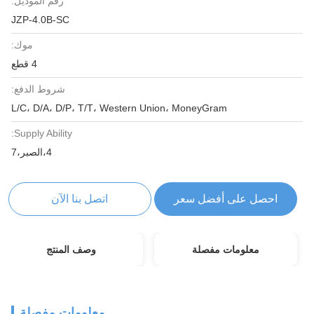
رقم الموديل:
JZP-4.0B-SC
موك:
4 قطع
شروط الدفع:
L/C، D/A، D/P، T/T، Western Union، MoneyGram
Supply Ability:
4،الصبر،7
احصل على أفضل سعر
اتصل بنا الآن
معلومات مفصلة
وصف المنتج
معلومات مفصلة