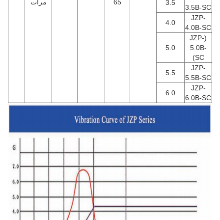
65
مرات
3.5
3.5B-SC
JZP-
4.0
4.0B-SC
(JZP-
5.0
5.0B-
SC)
JZP-
5.5
5.5B-SC
JZP-
6.0
6.0B-SC