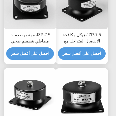
JZP-7.5 هيكل مكافحة
JZP-7.5 ممتص صدمات
الانفصال المتداخل مع
مطاطي بتصميم صحي
امتصاص الصدمات
وسلس مع سهولة الغسل
احصل على أفضل سعر
المطاطي مع تعقب الشرائح
والتخميد التدريجي
احصل على أفضل سعر
المصنوعة بشكل دائم