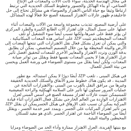
في مجال الهندسة الحديثة، سواء كانت الآلات والمعدات في الإنتاج
الصناعي، أو بناء الهياكل والجسور وخطوط السكك الحديدية التي ترتبط
ارتباطا وثيقا مع حياة الناس،الاهتزاز والضوضاء هي مشاكل تحتاج إلى حل
عاجليقدم ظهور عازلات الاهتزاز المسبقة الصنع حلًا فعالًا لهذه المشاكل.
على أرضية المصنع، تتذبذب مجموعة واسعة من الآلات والمعدات أثناء
عملها. على سبيل المثال، فإن اهتزاز آلات الطابع الكبيرة والطرد المركزي
لن يؤثر فقط على عمرها،ولكنها تسبب أيضا سوء التشغيل أو تلف
المعدات المحيطةيتم تثبيت JZP على أساس هذه المعدات الميكانيكية ،
والتي يمكن أن تعزل بشكل فعال نقل الاهتزازات التي تنتجها المعدات إلى
الأرض والبيئة المحيطة بها.من خلال التصميم المخصص، يمكن أن يطابق
بدقة الوزن وتردد الاهتزاز والمعايير الأخرى للمعدات لتحقيق أفضل تأثير
عزل الاهتزاز.هذا لا يحمي المعدات نفسها فقط ويقلل من تواتر صيانة
المعدات، ولكن أيضا يقلل من مستوى الضوضاء في ورشة العمل ويحسن
من بيئة العمل للعمال.
في هيكل المبنى ، تلعب JZP أيضًا دورًا لا يمكن استبداله. مع تطور
المدينة ، قد يكون هناك خطوط مترو الأنفاق والسكك الحديدية الخفيفة
وغيرها من مرافق النقل بالقرب من المبنى ،والاهتزازات الناتجة عن
عمليات المرور سيكون لها تأثير على السلامة الهيكلية والراحة المعيشية
للمبنىيمكن تثبيت عازلات اهتزاز مسبقة الصنع في أسس المبنى لعزل
الاهتزازات الواردة من العالم الخارجي بشكل فعال.الاهتزازات أثناء قيادة
المركبة يمكن أن تسبب تلف الإرهاق في هيكل الجسريمكن أن يقلل JZP
من تأثير اهتزاز المركبات على الجسر ، ويمدد عمر خدمة الجسر ، ويقلل
أيضًا من الضوضاء الناجمة عن اهتزاز الجسر ،الذي هو مفيد للسكان
المحيطين والبيئة البيئية.
مع بنيتها الفريدة، العزل الاهتزاز ممتازة وأداء الحد من الضوضاء ومزايا