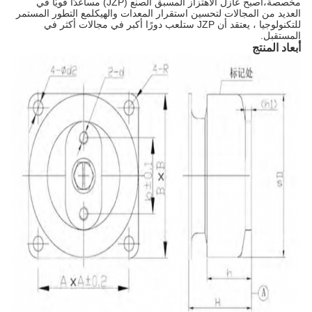
مخصصة،أصبح عازل الاهتزاز المسبق الصنع (JZP) مساعدًا قويًا في
العديد من المجالات لتحسين استقرار المعدات والهيكلمع التطور المستمر
للتكنولوجيا ، يعتقد أن JZP ستلعب دورًا أكبر في مجالات أكثر في
المستقبل.
أبعاد المنتج