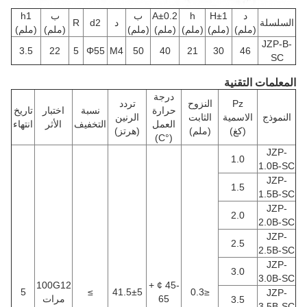
د
H±1
h
A±0.2
ب
ب
h1
السلسلة
د
d2
R
(ملم)
(ملم)
(ملم)
(ملم)
(ملم)
(ملم)
(ملم)
JZP-B-
3.5
22
5
Φ55
M4
50
40
21
30
46
SC
المعلمات التقنية
درجة
Pz
النزوح
تردد
حرارة
نسبة
اختبار
تاريخ
النموذج
الاسمية
الثابت
الرنين
العمل
التخفيف
الأثر
انتهاء
(كغ)
(ملم)
(هرتز)
(°C)
JZP-
1.0
1.0B-SC
JZP-
1.5
1.5B-SC
JZP-
2.0
2.0B-SC
JZP-
2.5
2.5B-SC
JZP-
3.0
3.0B-SC
100G12
-45 ¢ +
5
≥
41.5±5
≤0.3
JZP-
65
مرات
3.5
3.5B-SC