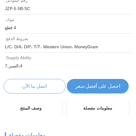
رقم الموديل:
JZP-5.5B-SC
موك:
4 قطع
شروط الدفع:
L/C، D/A، D/P، T/T، Western Union، MoneyGram
Supply Ability:
4،الصبر،7
احصل على أفضل سعر
اتصل بنا الآن
معلومات مفصلة
وصف المنتج
معلومات مفصلة