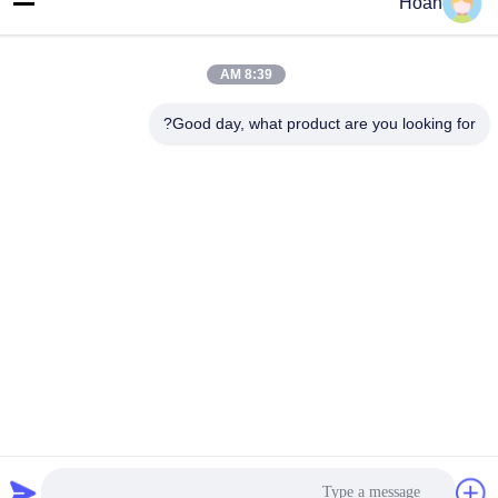
Hoan
F7، المبنى 2، حديقة شينكاي الصناعية، طريق جينيه 2، منطقة التكنولوجيا
العالية، شيان
8:39 AM
الهاتف
86--18740357801
Good day, what product are you looking for?
الصين جودة جيدة عازل اهتزاز الحبل السلكي المورد. حقوق الطبع والنشر
© 2024-2026 Xi'an Hoan Microwave Co., Ltd. . كل الحقوق
محفوظة.
سياسة الخصوصية
|
خريطة الموقع