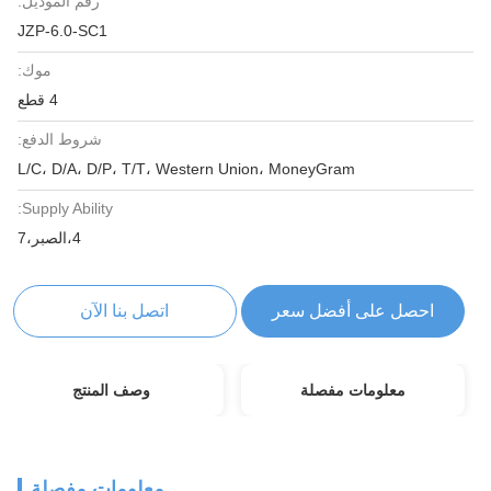
رقم الموديل:
JZP-6.0-SC1
موك:
4 قطع
شروط الدفع:
L/C، D/A، D/P، T/T، Western Union، MoneyGram
Supply Ability:
4،الصبر،7
احصل على أفضل سعر
اتصل بنا الآن
معلومات مفصلة
وصف المنتج
معلومات مفصلة