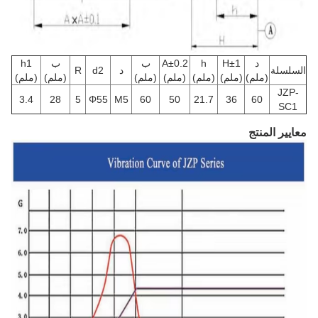
د
H±1
h
A±0.2
ب
ب
h1
السلسلة
د
d2
R
(ملم)
(ملم)
(ملم)
(ملم)
(ملم)
(ملم)
(ملم)
JZP-
3.4
28
5
Φ55
M5
60
50
21.7
36
60
SC1
معايير المنتج