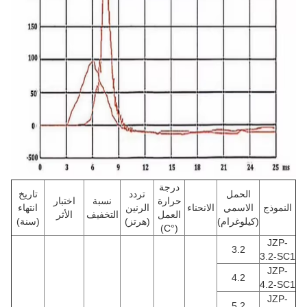
درجة
الحمل
تردد
تاريخ
حرارة
نسبة
اختبار
النموذج
الاسمي
الانحناء
الرنين
انتهاء
العمل
التخفيف
الأثر
(كيلوغرام)
(هرتز)
(سنة)
(°C)
JZP-
3.2
3.2-SC1
JZP-
4.2
4.2-SC1
JZP-
5.2