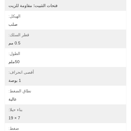
فتحات التثبيت؛ مقاومة للزيت
الهيكل:
صلب
قطر السلك:
0.5 مم
الطول:
50ملم
أقصى انحراف:
1 بوصة
نطاق الضغط:
عالية
بناء حبلا:
7 × 19
ضغط: