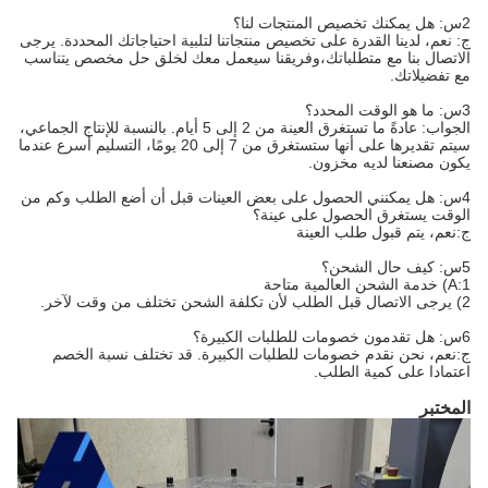
2س: هل يمكنك تخصيص المنتجات لنا؟
ج: نعم، لدينا القدرة على تخصيص منتجاتنا لتلبية احتياجاتك المحددة. يرجى
الاتصال بنا مع متطلباتك،وفريقنا سيعمل معك لخلق حل مخصص يتناسب
مع تفضيلاتك.
3س: ما هو الوقت المحدد؟
الجواب: عادةً ما تستغرق العينة من 2 إلى 5 أيام. بالنسبة للإنتاج الجماعي،
سيتم تقديرها على أنها ستستغرق من 7 إلى 20 يومًا، التسليم أسرع عندما
يكون مصنعنا لديه مخزون.
4س: هل يمكنني الحصول على بعض العينات قبل أن أضع الطلب وكم من
الوقت يستغرق الحصول على عينة؟
ج:نعم، يتم قبول طلب العينة
5س: كيف حال الشحن؟
A:1) خدمة الشحن العالمية متاحة
2) يرجى الاتصال قبل الطلب لأن تكلفة الشحن تختلف من وقت لآخر.
6س: هل تقدمون خصومات للطلبات الكبيرة؟
ج:نعم، نحن نقدم خصومات للطلبات الكبيرة. قد تختلف نسبة الخصم
اعتمادا على كمية الطلب.
المختبر