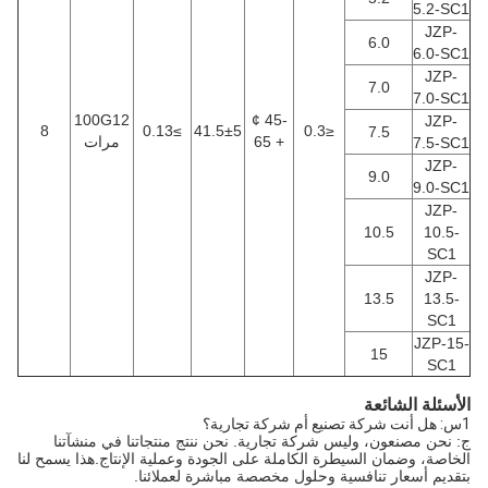
5.2-SC1
JZP-
6.0
6.0-SC1
JZP-
7.0
7.0-SC1
100G12
-45 ¢
JZP-
8
≥0.13
41.5±5
≤0.3
7.5
+ 65
مرات
7.5-SC1
JZP-
9.0
9.0-SC1
JZP-
10.5
10.5-
SC1
JZP-
13.5
13.5-
SC1
JZP-15-
15
SC1
الأسئلة الشائعة
1س: هل أنت شركة تصنيع أم شركة تجارية؟
ج: نحن مصنعون، وليس شركة تجارية. نحن ننتج منتجاتنا في منشآتنا
الخاصة، وضمان السيطرة الكاملة على الجودة وعملية الإنتاج.هذا يسمح لنا
بتقديم أسعار تنافسية وحلول مخصصة مباشرة لعملائنا.