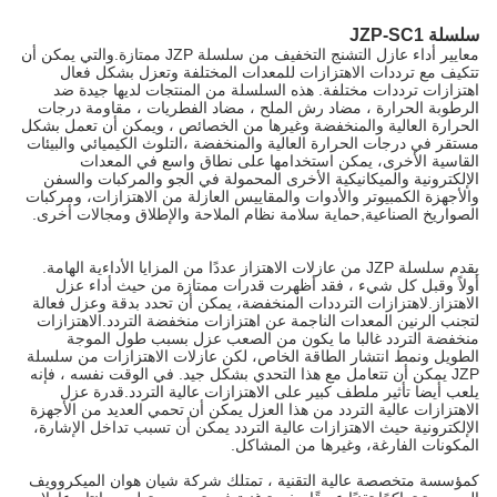
سلسلة JZP-SC1
معايير أداء عازل التشنج التخفيف من سلسلة JZP ممتازة.والتي يمكن أن
تتكيف مع ترددات الاهتزازات للمعدات المختلفة وتعزل بشكل فعال
اهتزازات ترددات مختلفة. هذه السلسلة من المنتجات لديها جيدة ضد
الرطوبة الحرارة ، مضاد رش الملح ، مضاد الفطريات ، مقاومة درجات
الحرارة العالية والمنخفضة وغيرها من الخصائص ، ويمكن أن تعمل بشكل
مستقر في درجات الحرارة العالية والمنخفضة ،التلوث الكيميائي والبيئات
القاسية الأخرى، يمكن استخدامها على نطاق واسع في المعدات
الإلكترونية والميكانيكية الأخرى المحمولة في الجو والمركبات والسفن
والأجهزة الكمبيوتر والأدوات والمقاييس العازلة من الاهتزازات، ومركبات
الصواريخ الصناعية,حماية سلامة نظام الملاحة والإطلاق ومجالات أخرى.
يقدم سلسلة JZP من عازلات الاهتزاز عددًا من المزايا الأداءية الهامة.
أولاً وقبل كل شيء ، فقد أظهرت قدرات ممتازة من حيث أداء عزل
الاهتزاز.لاهتزازات الترددات المنخفضة، يمكن أن تحدد بدقة وعزل فعالة
لتجنب الرنين المعدات الناجمة عن اهتزازات منخفضة التردد.الاهتزازات
منخفضة التردد غالبا ما يكون من الصعب عزل بسبب طول الموجة
الطويل ونمط انتشار الطاقة الخاص، لكن عازلات الاهتزازات من سلسلة
JZP يمكن أن تتعامل مع هذا التحدي بشكل جيد. في الوقت نفسه ، فإنه
يلعب أيضا تأثير ملطف كبير على الاهتزازات عالية التردد.قدرة عزل
الاهتزازات عالية التردد من هذا العزل يمكن أن تحمي العديد من الأجهزة
الإلكترونية حيث الاهتزازات عالية التردد يمكن أن تسبب تداخل الإشارة،
المكونات الفارغة، وغيرها من المشاكل.
كمؤسسة متخصصة عالية التقنية ، تمتلك شركة شيان هوان الميكروويف