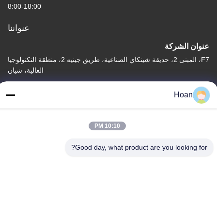
8:00-18:00
عنواننا
عنوان الشركة
F7، المبنى 2، حديقة شينكاي الصناعية، طريق جينيه 2، منطقة التكنولوجيا
العالية، شيان
عنوان المصنع
Hoan
F7، المبنى 2، حديقة شينكاي الصناعية، طريق جينيه 2، منطقة التكنولوجيا
العالية، شيان
10:10 PM
الهاتف
86--18740357801
Good day, what product are you looking for?
الصين جودة جيدة عازل اهتزاز الحبل السلكي المورد. حقوق الطبع والنشر
© 2024-2026 Xi'an Hoan Microwave Co., Ltd. . كل الحقوق