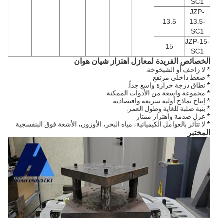
SC1
JZP-
13.5
13.5-
SC1
JZP-15-
15
SC1
الخصائص الفريدة لمعازل اهتزاز شيان هوان
* لا زاحف أو الشيخوخة.
* ضغط داخلي مرتفع
* نطاق درجة حرارة واسع جداً.
* مجموعة واسعة من الأدوات الممكنة.
* إنتاج نماذج أولية سريعة واقتصادية.
* بنية صلبة للغاية وطول العمر.
* عزل صدمة واهتزاز ممتاز
* لا تتأثر بالعوامل الكيميائية، مياه البحر، الأوزون، الأشعة فوق البنفسجية
المختبر