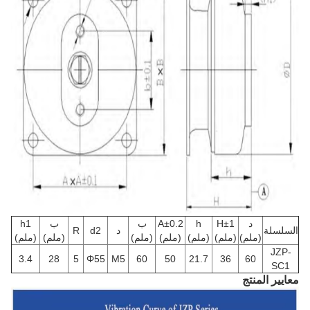
د
H±1
h
A±0.2
ب
ب
h1
السلسلة
د
d2
R
(ملم)
(ملم)
(ملم)
(ملم)
(ملم)
(ملم)
(ملم)
JZP-
3.4
28
5
Φ55
M5
60
50
21.7
36
60
SC1
معايير المنتج