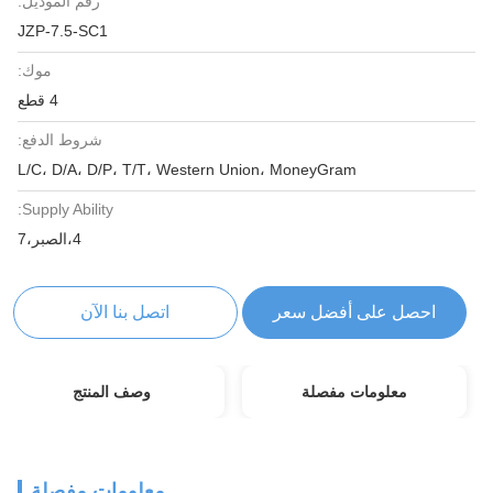
رقم الموديل:
JZP-7.5-SC1
موك:
4 قطع
شروط الدفع:
L/C، D/A، D/P، T/T، Western Union، MoneyGram
Supply Ability:
4،الصبر،7
احصل على أفضل سعر
اتصل بنا الآن
معلومات مفصلة
وصف المنتج
معلومات مفصلة