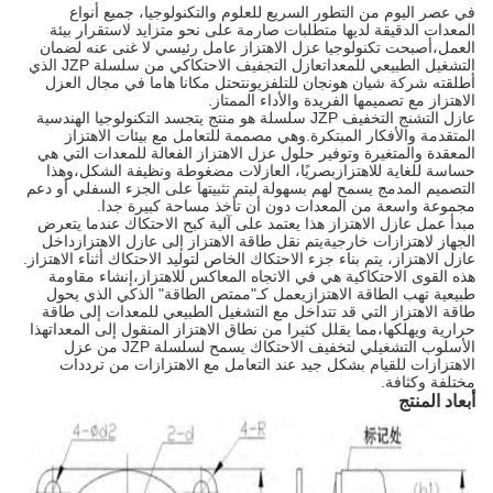
في عصر اليوم من التطور السريع للعلوم والتكنولوجيا، جميع أنواع
المعدات الدقيقة لديها متطلبات صارمة على نحو متزايد لاستقرار بيئة
العمل،أصبحت تكنولوجيا عزل الاهتزاز عامل رئيسي لا غنى عنه لضمان
التشغيل الطبيعي للمعداتعازل التجفيف الاحتكاكي من سلسلة JZP الذي
أطلقته شركة شيان هونجان للتلفزيونتحتل مكانا هاما في مجال العزل
الاهتزاز مع تصميمها الفريدة والأداء الممتاز.
عازل التشنج التخفيف JZP سلسلة هو منتج يتجسد التكنولوجيا الهندسية
المتقدمة والأفكار المبتكرة.وهي مصممة للتعامل مع بيئات الاهتزاز
المعقدة والمتغيرة وتوفير حلول عزل الاهتزاز الفعالة للمعدات التي هي
حساسة للغاية للاهتزازبصريًا، العازلات مضغوطة ونظيفة الشكل،وهذا
التصميم المدمج يسمح لهم بسهولة ليتم تثبيتها على الجزء السفلي أو دعم
مجموعة واسعة من المعدات دون أن تأخذ مساحة كبيرة جدا.
مبدأ عمل عازل الاهتزاز هذا يعتمد على آلية كبح الاحتكاك عندما يتعرض
الجهاز لاهتزازات خارجيةيتم نقل طاقة الاهتزاز إلى عازل الاهتزازداخل
عازل الاهتزاز، يتم بناء جزء الاحتكاك الخاص لتوليد الاحتكاك أثناء الاهتزاز.
هذه القوى الاحتكاكية هي في الاتجاه المعاكس للاهتزاز،إنشاء مقاومة
طبيعية تهب الطاقة الاهتزازيعمل كـ"ممتص الطاقة" الذكي الذي يحول
طاقة الاهتزاز التي قد تتداخل مع التشغيل الطبيعي للمعدات إلى طاقة
حرارية ويهلكها،مما يقلل كثيرا من نطاق الاهتزاز المنقول إلى المعداتهذا
الأسلوب التشغيلي لتخفيف الاحتكاك يسمح لسلسلة JZP من عزل
الاهتزازات للقيام بشكل جيد عند التعامل مع الاهتزازات من ترددات
مختلفة وكثافة.
أبعاد المنتج