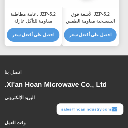
JZP-5.2 الأشعة فوق
JZP-5.2 دعامة مطاطية
البنفسجية مقاومة الطقس
مقاومة للتآكل عازلة
الدقة مصبوب المطاط
للاهتزاز مثبتة على ممتص
الاهتزاز المعزل جبل
احصل على أفضل سعر
احصل على أفضل سعر
الصدمات للخيوط الدقيقة
امتصاص الصدمات جبل
للمعدات في الهواء الطلق
اتصل بنا
Xi'an Hoan Microwave Co., Ltd.
البريد الإلكتروني
sales@hoanindustry.com
وقت العمل