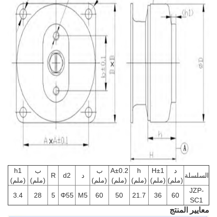
د
H±1
h
A±0.2
ب
ب
h1
السلسلة
د
d2
R
(ملم)
(ملم)
(ملم)
(ملم)
(ملم)
(ملم)
(ملم)
JZP-
3.4
28
5
Φ55
M5
60
50
21.7
36
60
SC1
معايير المنتج