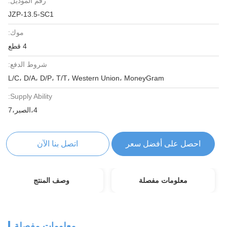
رقم الموديل:
JZP-13.5-SC1
موك:
4 قطع
شروط الدفع:
L/C، D/A، D/P، T/T، Western Union، MoneyGram
Supply Ability:
4،الصبر،7
احصل على أفضل سعر
اتصل بنا الآن
معلومات مفصلة
وصف المنتج
معلومات مفصلة