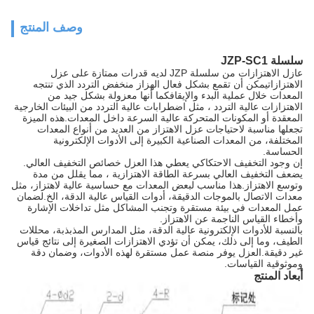
وصف المنتج
سلسلة JZP-SC1
عازل الاهتزازات من سلسلة JZP لديه قدرات ممتازة على عزل
الاهتزازاتيمكن أن تقمع بشكل فعال الهزاز منخفض التردد الذي تنتجه
المعدات خلال عملية البدء والإيقافكما أنها معزولة بشكل جيد من
الاهتزازات عالية التردد ، مثل اضطرابات عالية التردد من البيئات الخارجية
المعقدة أو المكونات المتحركة عالية السرعة داخل المعدات.هذه الميزة
تجعلها مناسبة لاحتياجات عزل الاهتزاز من العديد من أنواع المعدات
المختلفة، من المعدات الصناعية الكبيرة إلى الأدوات الإلكترونية
الحساسة.
إن وجود التخفيف الاحتكاكي يعطي هذا العزل خصائص التخفيف العالي.
يضعف التخفيف العالي بسرعة الطاقة الاهتزازية ، مما يقلل من مدة
وتوسع الاهتزاز.هذا مناسب لبعض المعدات مع حساسية عالية لاهتزاز، مثل
معدات الاتصال بالموجات الدقيقة، أدوات القياس عالية الدقة، الخ.لضمان
عمل المعدات في بيئة مستقرة وتجنب المشاكل مثل تداخلات الإشارة
وأخطاء القياس الناجمة عن الاهتزاز.
بالنسبة للأدوات الإلكترونية عالية الدقة، مثل المدارس المذبذبة، محللات
الطيف، وما إلى ذلك، يمكن أن تؤدي الاهتزازات الصغيرة إلى نتائج قياس
غير دقيقة.العزل يوفر منصة عمل مستقرة لهذه الأدوات، وضمان دقة
وموثوقية القياسات.
أبعاد المنتج