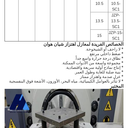
10.5
10.5-
SC1
JZP-
13.5
13.5-
SC1
JZP-15-
15
SC1
الخصائص الفريدة لمعازل اهتزاز شيان هوان
* لا زاحف أو الشيخوخة.
* ضغط داخلي مرتفع
* نطاق درجة حرارة واسع جداً.
* مجموعة واسعة من الأدوات الممكنة.
* إنتاج نماذج أولية سريعة واقتصادية.
* بنية صلبة للغاية وطول العمر.
* عزل صدمة واهتزاز ممتاز
* لا تتأثر بالعوامل الكيميائية، مياه البحر، الأوزون، الأشعة فوق البنفسجية
المختبر