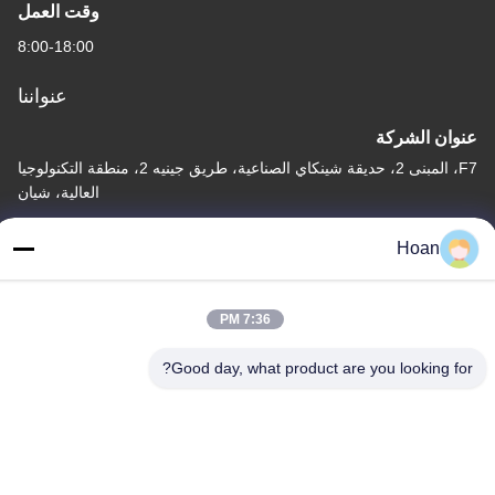
وقت العمل
8:00-18:00
عنواننا
عنوان الشركة
F7، المبنى 2، حديقة شينكاي الصناعية، طريق جينيه 2، منطقة التكنولوجيا
العالية، شيان
عنوان المصنع
Hoan
F7، المبنى 2، حديقة شينكاي الصناعية، طريق جينيه 2، منطقة التكنولوجيا
العالية، شيان
7:36 PM
الهاتف
86--18740357801
Good day, what product are you looking for?
الصين جودة جيدة عازل اهتزاز الحبل السلكي المورد. حقوق الطبع والنشر