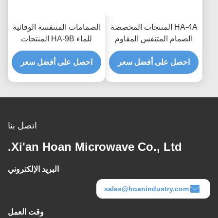
HA-4A المنتجات المخصصة
الصمامات المتنفسة الوقائية
الصمام المتنفس المقاوم
للماء HA-9B المنتجات
للماء لحماية المعدات الأمثل
المخصصة للإلكترونيات
واستقرار ضغط الهواء
احصل على أفضل سعر
احصل على أفضل سعر
الاستهلاكية والعزل المائي
على مستوى IP68
اتصل بنا
Xi'an Hoan Microwave Co., Ltd.
البريد الإلكتروني
sales@hoanindustry.com
وقت العمل