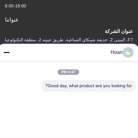
8:00-18:00
عنواننا
عنوان الشركة
F7، المبنى 2، حديقة شينكاي الصناعية، طريق جينيه 2، منطقة التكنولوجيا
العالية، شيان
Hoan
عنوان المصنع
F7، المبنى 2، حديقة شينكاي الصناعية، طريق جينيه 2، منطقة التكنولوجيا
4:47 PM
العالية، شيان
الهاتف
Good day, what product are you looking for?
86--18740357801
الصين جودة جيدة عازل اهتزاز الحبل السلكي المورد. حقوق الطبع والنشر