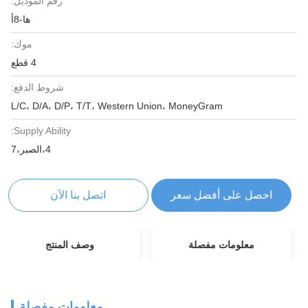
رقم الموديل:
ها-8أ
موك:
4 قطع
شروط الدفع:
L/C، D/A، D/P، T/T، Western Union، MoneyGram
Supply Ability:
4،الصبر،7
احصل على أفضل سعر
اتصل بنا الآن
معلومات مفصلة
وصف المنتج
معلومات مفصلة