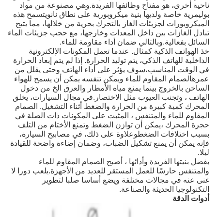
ناحية أخرى، هو مفتاح وظائفها الفريدة.وهي مصنوعة من مواد
بوليمرية خاصة ولديها بنية ميكروبورية على نطاق نانويتسمح هذه
الميكروبورات لجزيئات الغاز بالتحرك بحرية من خلالها، مما يتيح
تبادل الغازات بين داخل المعدات وخارجها، مع حجب جزيئات الماء
السائل بفعالية.وبالتالي ضمان أداء مقاومة للماء.
خذ الهواتف الذكية كمثال. عندما تعمل المكونات الإلكترونية
الداخلية للهاتف الذكي، يتم توليد الحرارة. إذا لم يتم إبعاد الحرارة
في الوقت المناسب،سوف يؤثر على أداء الهاتف وحتى يقلل من
عمرهالصمام المقاوم للماء ويمكن تنفسه يمكن أن يسمح للهواء
الساخن بالخروج بينما يمنع مياه الأمطار والعرق الخ من دخول
الهاتف ، وتجنب العيوب مثل الاختصار.في مجال السيارات، يخلق
المحرك كمية كبيرة من الحرارة والضغط أثناء التشغيل. الصمام
المقاوم للماء والمتنفس ، المثبت على المكونات ذات الصلة في
حجرة المحرك ،يمكن أن توازن الضغط وتمنع الأختام من التلف
بسبب اختلافات الضغطوعلاوة على ذلك، في مصابيح السيارة،
فإنه يمكن أن يمنع تشكيل الضباب، وضمان إضاءة واضحة للقيادة
ليلا.
بفضل بنيتها الفريدة وأدائها ، أصبح الصمام المقاوم للماء
والمتنفس حارسًا للعمل المستقر للعديد من الأجهزة.يلعب دورا لا
غنى عنه في مجالات مختلفة ويضع أساسا صلبا لتطوير
التكنولوجيا الحديثة والصناعة.
أدوات الدقة