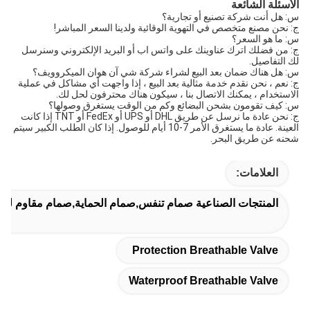
الأسئلة الشائعة
س: هل أنت شركة تصنيع أو تجارية؟
ج: نحن مصنع متخصص في التهوية الوقائية ولدينا السعر المباشر!
س: ما هو السعر؟
ج: من فضلك اترك عناوينك على واتس اب أو البريد الإلكتروني وسنرسل
لك التفاصيل.
س: هل هناك ضمان بعد البيع لشراء شركة شي آن هوان الميكروويف؟
ج: نعم ، نحن نقدم خدمة مثالية بعد البيع ، إذا واجهت أي مشاكل في عملية
الاستخدام ، يمكنك الاتصال بنا ، سيكون هناك محترفون لحل لك.
س: كيف تقومون بشحن البضائع وكم من الوقت يستغرق وصولها؟
ج: نحن عادة ما نرسل عن طريق DHL أو UPS أو FedEx أو TNT إذا كانت
العينة. عادة ما يستغرق الأمر 7-10 أيام للوصول. إذا كان الطلب الكبير سيتم
شحنه عن طريق البحر.
العلامات:
المنتجات الصناعية صمام تنفس,صمام الحماية,صمام مقاوم للما
Protection Breathable Valve
Waterproof Breathable Valve