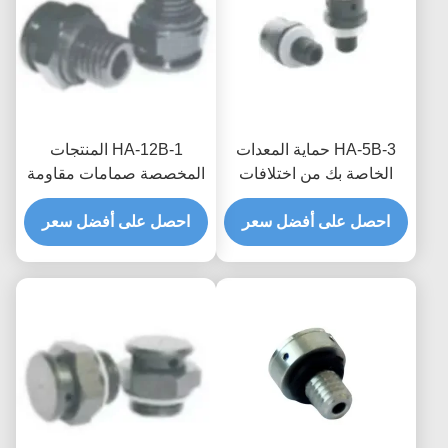
HA-5B-3 حماية المعدات
HA-12B-1 المنتجات
الخاصة بك من اختلافات
المخصصة صمامات مقاومة
الضغط والبيئات الرطبة مع
للماء قابلة للتنفس لتوربينات
صمامات مقاومة للماء
احصل على أفضل سعر
احصل على أفضل سعر
الرياح ذات الشفافية العالية
والتنفس المخصصة
للهواء وضغط حجب المياه