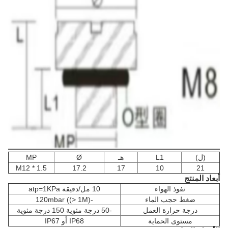
(ل)
L1
هـ
Ø
MP
M12 * 1.5
17.2
17
10
21
أبعاد المنتج
نفوذ الهواء
10 مل/دقيقة atp=1KPa
ضغط حجب الماء
-120mbar ((> 1M)
درجة حرارة العمل
-50 درجة مئوية 150 درجة مئوية
مستوى الحماية
IP68 أو IP67