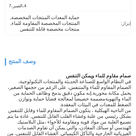
4،الصبر،7
حماية المعدات المنتجات المخصصة
, 
إبراز:
المنتجات المخصصة المقاومة للماء
, 
منتجات مخصصة قابلة للتنفس
وصف المنتج
صمام مقاوم للماء ويمكن التنفس
في النظام الواسع للصناعة الحديثة والمنتجات التكنولوجية،
الصمام المقاوم للماء والمتنفس، على الرغم من حجمها الصغير،
يحمل مكانة محورية.إنه مكون دقيق يدمج وظائف الحماية من
الماء والتهويةمصممة خصيصاً لمعالجة قضايا حماية وتوازن
الضغط للمعدات في البيئات المعقدة.
من الناحية الهيكلية ، يتكون الصمام المقاوم للماء وقابل للتنفس
بشكل رئيسي من علبة وغشاء القلب القابل للتنفس. عادة ما يتم
تصنيع العلبة من مواد قوية ومقاومة للأجواء ،مثل البلاستيك
الهندسي أو سبائك المعادن، والتي يمكن أن تقاوم الصدمات
الفيزيائية الخارجية والتآكل الكيميائي. الغشاء القابل للتنفس، من