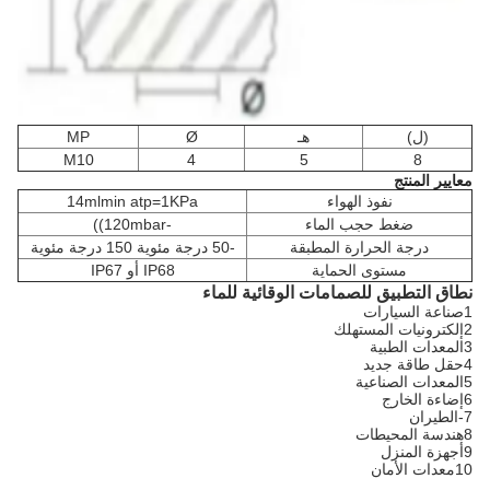
(ل)
هـ
Ø
MP
M10
4
5
8
معايير المنتج
نفوذ الهواء
14mlmin atp=1KPa
ضغط حجب الماء
-120mbar))
درجة الحرارة المطبقة
-50 درجة مئوية 150 درجة مئوية
مستوى الحماية
IP68 أو IP67
نطاق التطبيق للصمامات الوقائية للماء
1صناعة السيارات
2إلكترونيات المستهلك
3المعدات الطبية
4حقل طاقة جديد
5المعدات الصناعية
6إضاءة الخارج
7-الطيران
8هندسة المحيطات
9أجهزة المنزل
10معدات الأمان