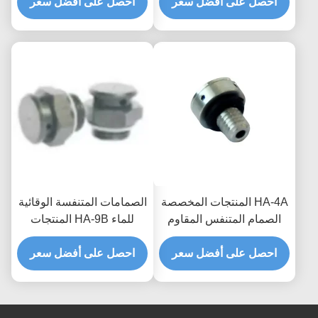
صمامات مقاومة للماء
احصل على أفضل سعر
احصل على أفضل سعر
الرياح ذات الشفافية العالية
والتنفس المخصصة
للهواء وضغط حجب المياه
HA-4A المنتجات المخصصة
الصمامات المتنفسة الوقائية
الصمام المتنفس المقاوم
للماء HA-9B المنتجات
للماء لحماية المعدات الأمثل
المخصصة للإلكترونيات
واستقرار ضغط الهواء
احصل على أفضل سعر
احصل على أفضل سعر
الاستهلاكية والعزل المائي
على مستوى IP68