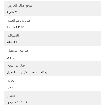
موقع صالة العرض:
لا شيء
طائرة دعم العينة:
0°،90°،120°
السماكة:
0.15 ملم
طريقة التشغيل:
يدوي
خيارات الدفع:
يختلف حسب احتياجات العميل
الحالة:
جديد
الشعار:
قابلة للتخصيص