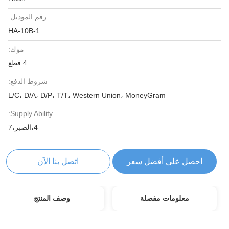
رقم الموديل:
HA-10B-1
موك:
4 قطع
شروط الدفع:
L/C، D/A، D/P، T/T، Western Union، MoneyGram
Supply Ability:
4،الصبر،7
احصل على أفضل سعر
اتصل بنا الآن
معلومات مفصلة
وصف المنتج