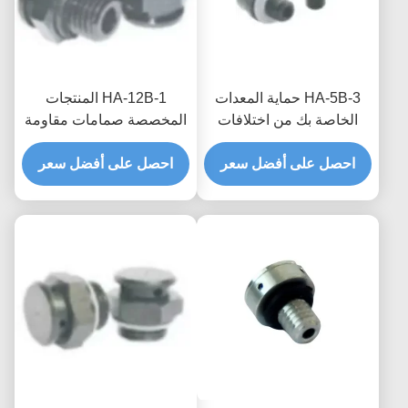
HA-5B-3 حماية المعدات
HA-12B-1 المنتجات
الخاصة بك من اختلافات
المخصصة صمامات مقاومة
الضغط والبيئات الرطبة مع
للماء قابلة للتنفس لتوربينات
صمامات مقاومة للماء
احصل على أفضل سعر
احصل على أفضل سعر
الرياح ذات الشفافية العالية
والتنفس المخصصة
للهواء وضغط حجب المياه