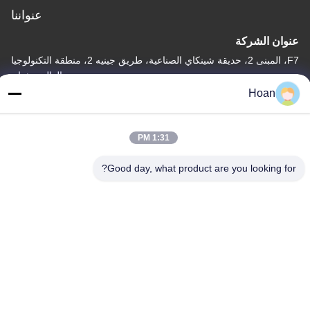
عنواننا
عنوان الشركة
F7، المبنى 2، حديقة شينكاي الصناعية، طريق جينيه 2، منطقة التكنولوجيا
العالية، شيان
Hoan
عنوان المصنع
F7، المبنى 2، حديقة شينكاي الصناعية، طريق جينيه 2، منطقة التكنولوجيا
العالية، شيان
1:31 PM
الهاتف
Good day, what product are you looking for?
86--18740357801
الصين جودة جيدة عازل اهتزاز الحبل السلكي المورد. حقوق الطبع والنشر
© 2024-2026 Xi'an Hoan Microwave Co., Ltd. . كل الحقوق
محفوظة.