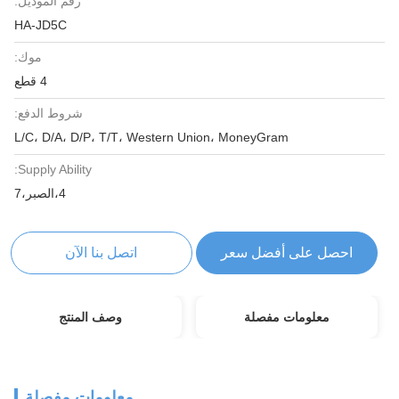
رقم الموديل:
HA-JD5C
موك:
4 قطع
شروط الدفع:
L/C، D/A، D/P، T/T، Western Union، MoneyGram
Supply Ability:
4،الصبر،7
احصل على أفضل سعر
اتصل بنا الآن
معلومات مفصلة
وصف المنتج
معلومات مفصلة