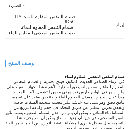
4،الصبر،7
صمام التنفس المقاوم للماء HA-
JD5C
إبراز:
, 
صمام التنفس المقاوم للماء
, 
صمام التنفس المعدني المقاوم للماء
وصف المنتج
صمام التنفس المعدني المقاوم للماء
في الإنتاج الصناعي الحديث، كمكون حيوي لحماية، والصمام المعدني
المقاوم للماء والتنفس يلعب دوراً متزايداً الأهمية.هذا الجهاز البسيط على
ما يبدو هو في الواقع حارس غير مرئي يضمن التشغيل الآمن للمعدات.
مبدأ عمل الصمام المعدني المقاوم للماء والمتنفس يعتمد على تصميم
مادي دقيق.وهو يتبنى بنية شاشة فلتر معدنية متعددة الطبقات خاصة
ويحقق تخزين انتقائي عن طريق التحكم في حجم وكثافة التوزيع من
المسامالماء السائل لا يمكن أن يمر من خلال المسام الصغيرة بسبب تأثير
التوتر السطحي، في حين أن جزيئات الغاز يمكن أن تمر بحرية.هذا
التصميم يحل بشكل عبقري المشكلة التقنية للتوازن بين الحماية من الماء
والتنفسيوضح براعة التصميم الهندسي