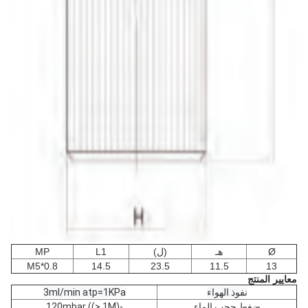
Ø
هـ
(ل)
L1
MP
M5*0.8
14.5
23.5
11.5
13
معايير المنتج
نفوذ الهواء
3ml/min atp=1KPa
ضغط حجب الماء
-120mbar ((> 1M)