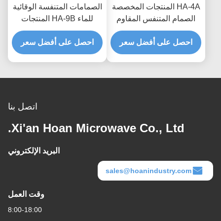
HA-4A المنتجات المخصصة
الصمامات المتنفسة الوقائية
الصمام المتنفس المقاوم
للماء HA-9B المنتجات
للماء لحماية المعدات الأمثل
المخصصة للإلكترونيات
واستقرار ضغط الهواء
احصل على أفضل سعر
احصل على أفضل سعر
الاستهلاكية والعزل المائي
على مستوى IP68
اتصل بنا
Xi'an Hoan Microwave Co., Ltd.
البريد الإلكتروني
sales@hoanindustry.com
وقت العمل
8:00-18:00