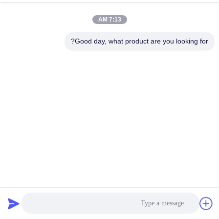
الحبل
عازل اهتزاز الحبل السلكي
00:26
2025-12-03
7:13 AM
السلكي,ضامن
اهتزاز الحبل
JGX-2228A-1250A عازل
Good day, what product are you looking for?
اهتزازات الحبل السلكي:
السلكي
مستقبل عزل اهتزازات الآلات
#
الصناعية
wire
rope
عازل اهتزاز الحبل السلكي
00:25
2025-10-15
isolator
damping
JGX-1598A-358A عازل
#
اهتزاز الحبل السلكي
للرادارات الاتصالات ومعدات
wire
الملاحة
rope
vibration
عازل اهتزاز الحبل السلكي
00:24
2025-10-30
damper
ع
JGX-1598A-557A قدرة
"إخماد" الترددات العريضة
ز
للمنصات البصرية المتطورة
ل
ومعدات تصنيع أشباه
ا
الموصلات
ل
عازل اهتزاز الحبل السلكي
00:26
2026-02-10
ا