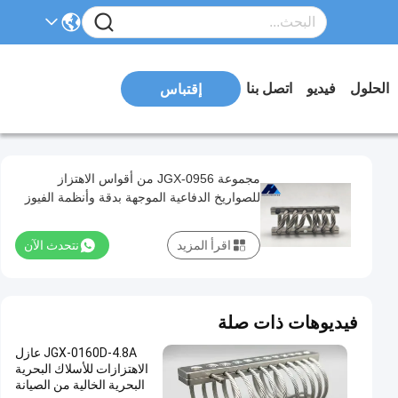
الحلول
فيديو
اتصل بنا
إقتباس
مجموعة JGX-0956 من أقواس الاهتزاز
للصواريخ الدفاعية الموجهة بدقة وأنظمة الفيوز
اقرأ المزيد
نتحدث الآن
فيديوهات ذات صلة
JGX-0160D-4.8A عازل
الاهتزازات للأسلاك البحرية
البحرية الخالية من الصيانة