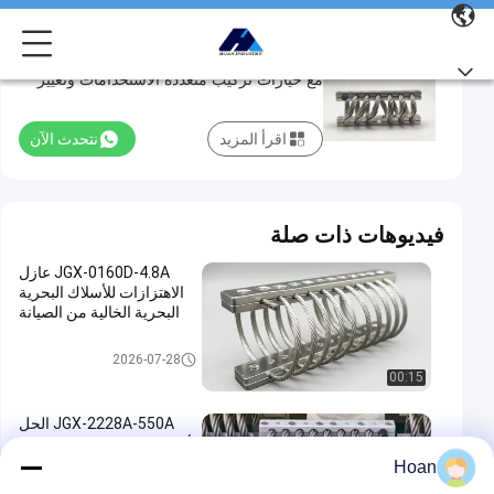
سلسلة JGX-0956 عازل اهتزاز الحبل السلكي
سلسلة
مع خيارات تركيب متعددة الاستخدامات وتغيير
JGX-
الحجم
0956
اقرأ المزيد
نتحدث الآن
عازل
اهتزاز
الحبل
فيديوهات ذات صلة
السلكي
JGX-0160D-4.8A عازل
مع
الاهتزازات للأسلاك البحرية
خيارات
البحرية الخالية من الصيانة
تركيب
عازل اهتزاز الحبل السلكي
2026-07-28
متعددة
00:15
الاستخدامات
JGX-2228A-550A الحل
وتغيير
الأمثل للتحكم في الاهتزاز في
الحجم
الدفاع الوطني المتطور
Hoan
والتصنيع الصناعي