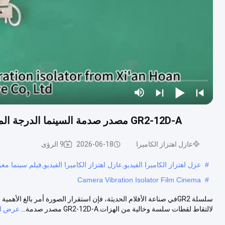
GR2-12D-A مصدر صدمة السينما الدرجة المهنية عازل اهتزاز الحبل السلكي لصنع الأفلام السلسة
عازل اهتزاز الكاميرا
2026-06-18
9 الرؤى
#
عزل اهتزاز الكاميرا الفيديو,عازل اهتزاز الكاميرا الفيديو,فيلم سينما معز
Camera Vibration Isolator Film Cinema
#
سلسلة GR2في صناعة الأفلام الحديثة، فإن استقرار الصورة أمر بالغ الأه
لالتقاط لقطات سلسة وخالية من الهزات.GR2-12D-A مصدر صدمة...
عرض ال