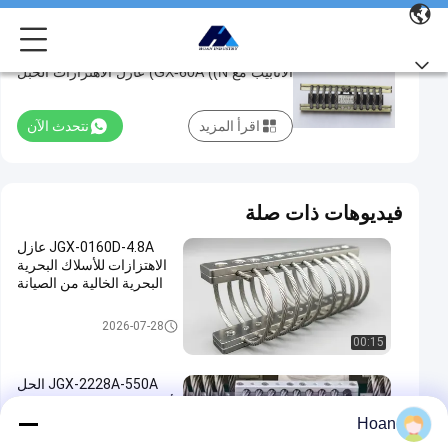
التحكم بكفاءة في الاهتزازات في خطوط
التحكم
الأنابيب مع GX-60A ((N) عازل الاهتزازات الحبل
بكفاءة
السلكي المضاد للضربات
في
اقرأ المزيد
نتحدث الآن
الاهتزازات
في
خطوط
فيديوهات ذات صلة
الأنابيب
JGX-0160D-4.8A عازل
مع
الاهتزازات للأسلاك البحرية
GX-
البحرية الخالية من الصيانة
60A
عازل اهتزاز الحبل السلكي
2026-07-28
((N)
00:15
عازل
JGX-2228A-550A الحل
الاهتزازات
الأمثل للتحكم في الاهتزاز في
الحبل
الدفاع الوطني المتطور
Hoan
والتصنيع الصناعي