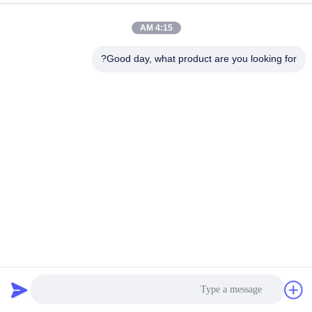
السلكي
المضاد
عازل اهتزاز الحبل السلكي
00:26
2025-12-03
4:15 AM
للضربات
JGX-2228A-1250A عازل
Good day, what product are you looking for?
اهتزازات الحبل السلكي:
عازل
نتحدث الآن
31
2025-
مستقبل عزل اهتزازات الآلات
اهتزاز
الحبل
الصناعية
01-02
الرؤى
شارك
السلكي
عازل اهتزاز الحبل السلكي
00:25
2025-10-15
#
ضامن
JGX-1598A-358A عازل
الاهتزاز,عازل
اهتزاز الحبل السلكي
للرادارات الاتصالات ومعدات
الحبل
الملاحة
السلكي,ضامن
اهتزاز الحبل
عازل اهتزاز الحبل السلكي
00:24
2025-10-30
السلكي
#
JGX-1598A-557A قدرة
wire
"إخماد" الترددات العريضة
للمنصات البصرية المتطورة
rope
ومعدات تصنيع أشباه
isolator
الموصلات
damping
عازل اهتزاز الحبل السلكي
00:26
2026-02-10