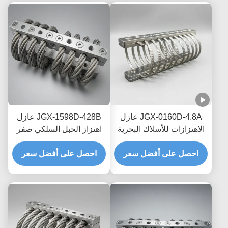
JGX-0160D-4.8A عازل
JGX-1598D-428B عازل
الاهتزازات للأسلاك البحرية
اهتزاز الحبل السلكي صفر
البحرية الخالية من الصيانة
الزحف التخفيف الاحتكاك
احصل على أفضل سعر
احصل على أفضل سعر
الخالي من الزيت لحماية
النقل البحري العابر