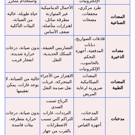
الإلكترونيات
واستخدام متكرر
طرد مركزي،
الأحمال الديناميكية
مجففات،
غير المتوازنة
حياة طويلة، خالية
المعدات
مضخات
مطرقة سائل،
من الصيانة،
الصناعية
اهتزازات متأصلة،
البيئات التآكلية
ضعف الأساس
قاذفات الصواريخ،
دبابات
التضاريس العنيفة،
بدون صيانة، درجات
معدات
المدفعية، أجهزة
السكك الحديدية،
حرارة شديدة،
الذخيرة
التحكم
النقل
انفجار قريب
بالحاسوب،
الإلكترونيات
المعدات
الاهتزاز من الأجزاء
خالية من الصيانة، لا
المعدات
الميكانيكية
المتحركة، عربات
يوجد غازات، يمكن
الطبية
ضرورية لرعاية
نقل-صدمة النقل
تعقيمها
المريض
الرياح تسبب
الصدى
المدخنات،
الترددات، غازات
بدون صيانة، درجات
مدخنات
المكنسة،
التراكم التي تسبب
حرارة متطرفة،
أجهزة القياس
الاضطرابات
بيئات فاسدة
بالقرب من جهاز