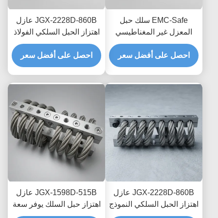
EMC-Safe سلك حبل
JGX-2228D-860B عازل
المعزل غير المغناطيسي
اهتزاز الحبل السلكي الفولاذ
JGX-2228D-665B حامل
المقاوم للصدأ حياة طويلة
تبديد الصدمات العابر
احصل على أفضل سعر
احصل على أفضل سعر
الصناعية مستمع الصدمات
للإلكترونيات الدقيقة
JGX-2228D-860B عازل
JGX-1598D-515B عازل
اهتزاز الحبل السلكي النموذج
اهتزاز حبل السلك يوفر سعة
السريع التجميع السريع
تحميل قابلة للتطوير وعزل