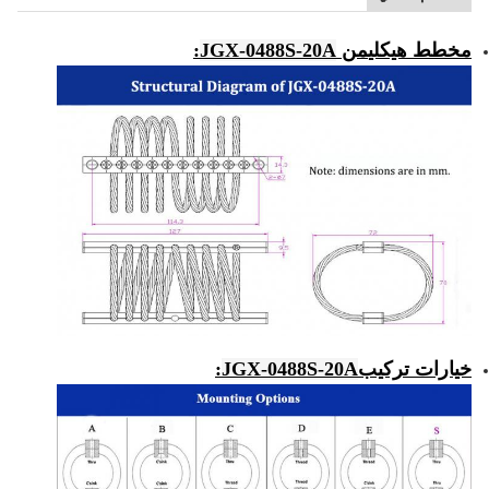
مخطط هيكلي
من
JGX-0488S-20A
:
خيارات تركيب
JGX-0488S-20A
: