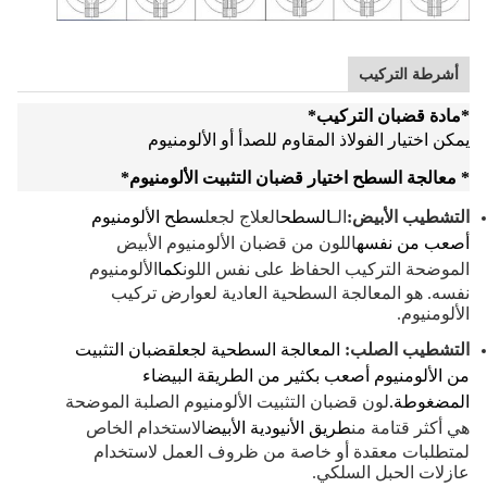
أشرطة التركيب
*
مادة قضبان التركيب
*
يمكن اختيار الفولاذ المقاوم للصدأ أو الألومنيوم
* معالجة السطح اختيار قضبان التثبيت الألومنيوم
*
التشطيب الأبيض:
الـ
السطح
العلاج لجعل
سطح الألومنيوم
أصعب من نفسه
اللون من قضبان الألومنيوم الأبيض
الموضحة التركيب الحفاظ على نفس اللون
كما
الألومنيوم
نفسه. هو المعالجة السطحية العادية لعوارض تركيب
الألومنيوم.
التشطيب الصلب:
المعالجة السطحية لجعل
قضبان التثبيت
من الألومنيوم أصعب بكثير من الطريقة البيضاء
المضغوطة.
لون قضبان التثبيت الألومنيوم الصلبة الموضحة
هي أكثر قتامة من
طريق الأنيودية الأبيض
الاستخدام الخاص
لمتطلبات معقدة أو خاصة من ظروف العمل لاستخدام
عازلات الحبل السلكي.