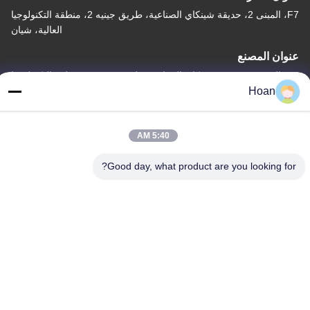
F7، المبنى 2، حديقة شينكاي الصناعية، طريق جينيه 2، منطقة التكنولوجيا
العالية، شيان
عنوان المصنع
F7، المبنى 2، حديقة شينكاي الصناعية، طريق جينيه 2، منطقة التكنولوجيا
العالية، شيان
Hoan
الهاتف
86--18740357801
5:40 AM
Good day, what product are you looking for?
الصين جودة جيدة عازل اهتزاز الحبل السلكي المورد. حقوق الطبع والنشر
© 2024-2026 Xi'an Hoan Microwave Co., Ltd. . كل الحقوق
محفوظة.
سياسة الخصوصية
|
خريطة الموقع