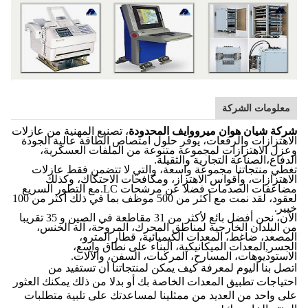
معلومات الشركة
شركة شيان هوان ميرووايف المحدودة
، تصنيع المهنية من عازلات
الاهتزازات والرفعات، يوفر حلول امتصاص الطاقة عالية الجودة
وعزل الاهتزازات لمجموعة متنوعة من الملفات العسكرية،
الدفاع،الصناعة التجارية والثقيلة.
تغطي منتجاتنا مجموعة واسعة، والتي لا تتضمن فقط عازلات
الاهتزازات، وأقواس الاهتزاز، ومكافحات الاحتكاك، وكذلك
مضاعفات الصدمات فضلا عن مرشحات LC.مع التطور السريع
لعقود، لقد نمت مع أكثر من 500 موظف بما في ذلك أكثر من 100
خبير.
الآن، نحن أفضل بائع لأكثر من 31 مقاطعة في الصين و 35 تقريبا
من البلدان الخارجية لمناطق المحرك، المروحة، آلة الخنس،
المصعد، ضاغط، المعدات الكيميائية، قطار المترو،
الجسر,المعدات الميكانيكية، البناء على نطاق واسع،
الاستوديوهات، المسارح، المركبات، السفن، والآلات.
اتصل بنا اليوم لمعرفة كيف يمكن لمنتجاتنا أن تستفيد من
احتياجات تطبيق المعدات الخاصة بك أو بدلا من ذلك يمكنك العثور
على واحد من العديد من ممثلينا لمساعدتك على تلبية متطلبات