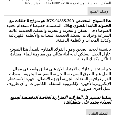
السكك الحديدية المستخدمة JGX-0488S-20A الاهتزاز Iso
وصف المنتج
هذا النموذج المخصص JGX-0488S-20A هو نموذج 8 حلقات مع
الحمولة الثابتة القصوى 20kg
، المصممة خصيصاً لاستخدام تخفيف
الضوضاء في السفن والبحرية والبحرية والسكك الحديدية عالية
السرعة وخزانات السكك الحديدية،المعدات والأنظمة الكهربائية
وكذلك المعدات والأنظمة الدقيقة.
بالنسبة لحجم الصحن ومواد الفولاذ المقاوم للصدأ، هذا النموذج
عازل الحبل السلكي لديه أداء مثالي من مقاومة للماء، مضادة
للتآكل وكذلك المتانة.
يتم استخدام عازلات الاهتزاز الآن على نطاق واسع في مجال
النقل عبر الطرق السريعة، البحرية، السفينة، البحرية، المعدات
الفوتوغرافية، المعدات الجوية، أجهزة الاتصال، أجهزة الاستشعار
الإلكتروني،الأجهزة الإلكترونية المتنقلة، الكاميرات أو أي ظروف
عمل أخرى ضرورية.
يمكننا تصميم كل العازلات الاهتزازية الخاصة المخصصة لجميع
العملاء يعتمد على متطلباتك!
المعلم التقني