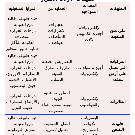
المعدات
التطبيقات
الحماية من
المزايا التشغيلية
النموذجية
حياة طويلة، خالية
انفجارات
من الصيانة،
الإلكترونيات،
على متن
الاهتزازات
درجات الحرارة
أجهزة الكمبيوتر
السفينة
المتأصلة،
المتطرفة
الآلات
العواصف
مقاومة للتآكل
حماية جميع المحاور
حياة طويلة، خالية
المركبات
التضاريس الصعبة
من الصيانة،
التي تعمل
أجهزة، مولدات،
ظروف الطرق
درجات الحرارة
على أرض
الإلكترونيات
السيئة
المتطرفة، الأوزون،
معقدة
التصادم
الإشعاع، الأشعة
فوق البنفسجية
المناورات عالية
درجات الحرارة
الإلكترونيات
الجودة
الطائرات
والارتفاع المتطرف،
والحواسيب
هبوط صعب، هواء
خفيفة الوزن
مضطرب
البصريات،
حياة طويلة، خالية
حاويات
الأدوات،
النقل، التسليم،
من الصيانة،
الشحن
الصواريخ،
تحميل / تفريغ
التعرض للرطوبة