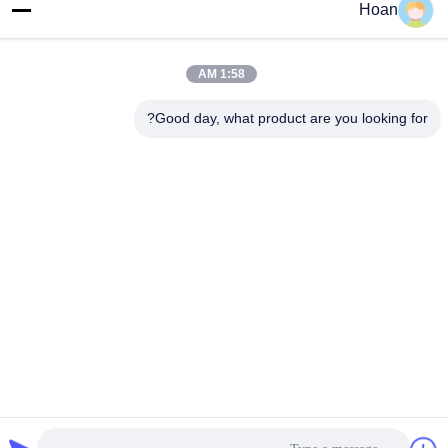
Hoan
الهاتف
86--18740357801
1:58 AM
Good day, what product are you looking for?
الصين جودة جيدة عازل اهتزاز الحبل السلكي المورد. حقوق الطبع والنشر
© 2024-2026 Xi'an Hoan Microwave Co., Ltd. . كل الحقوق
محفوظة.
سياسة الخصوصية
|
خريطة الموقع