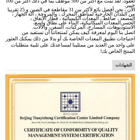
لعقود، لقد نمت مع أكثر من 500 موظف بما في ذلك أكثر من 100
خبير.
الآن ، نحن أفضل بائع لأكثر من 31 مقاطعة في الصين و 25 تقريبا
من البلدان الخارجية لمناطق المحرك ، والمروحة ، آلة الجهاز ،
المصعد ، ضاغط ، المعدات الكيميائية ، قطار الأنفاق ،
الجسر,المعدات الميكانيكية، البناء على نطاق واسع،
الاستوديوهات، المسارح، المركبات، السفن، والآلات.
اتصل بنا اليوم لمعرفة كيف يمكن لمنتجاتنا أن تستفيد من
احتياجات تطبيق المعدات الخاصة بك أو بدلا من ذلك يمكنك العثور
على واحد من العديد من ممثلينا لمساعدتك على تلبية متطلبات
المنتج الخاص بك!
الشهادات