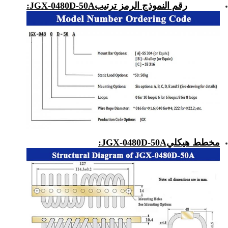
رقم النموذج الرمز ترتيب
JGX-0480D-50A
:
مخطط هيكلي
JGX-0480D-50A
: