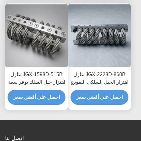
JGX-2228D-860B عازل
JGX-1598D-515B عازل
اهتزاز الحبل السلكي النموذج
اهتزاز حبل السلك يوفر سعة
السريع التجميع السريع
تحميل قابلة للتطوير وعزل
صمام الصدمة القابل
احصل على أفضل سعر
احصل على أفضل سعر
الضوضاء المنقولة بالهيكل
للتخصيص
اتصل بنا