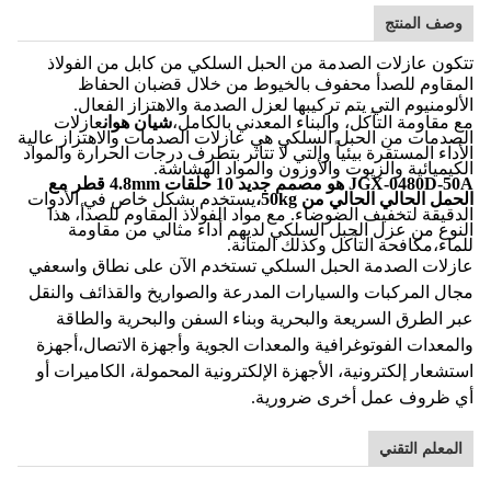
وصف المنتج
تتكون عازلات الصدمة من الحبل السلكي من كابل من الفولاذ
المقاوم للصدأ محفوف بالخيوط من خلال قضبان الحفاظ
الألومنيوم التي يتم تركيبها لعزل الصدمة والاهتزاز الفعال.
مع مقاومة التآكل، والبناء المعدني بالكامل،
شيان هوان
عازلات
الصدمات من الحبل السلكي هي عازلات الصدمات والاهتزاز عالية
الأداء المستقرة بيئياً والتي لا تتأثر بتطرف درجات الحرارة والمواد
الكيميائية والزيوت والأوزون والمواد الهشاشة.
JGX-0480D-50A هو مصمم جديد 10 حلقات 4.8mm قطر مع
الحمل الحالي الحالي من 50kg،
يستخدم بشكل خاص في الأدوات
الدقيقة لتخفيف الضوضاء. مع مواد الفولاذ المقاوم للصدأ، هذا
النوع من عزل الحبل السلكي لديهم أداء مثالي من مقاومة
للماء،مكافحة التآكل وكذلك المتانة.
عازلات الصدمة الحبل السلكي تستخدم الآن على نطاق واسع
في
مجال المركبات والسيارات المدرعة والصواريخ والقذائف والنقل
عبر الطرق السريعة والبحرية وبناء السفن والبحرية والطاقة
والمعدات الفوتوغرافية والمعدات الجوية وأجهزة الاتصال،أجهزة
استشعار إلكترونية، الأجهزة الإلكترونية المحمولة، الكاميرات أو
أي ظروف عمل أخرى ضرورية.
المعلم التقني