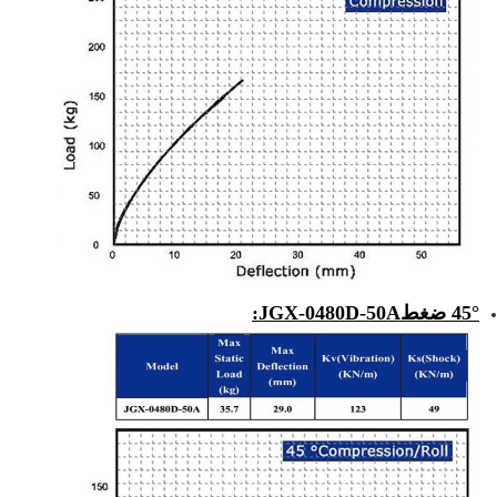
45° ضغط
JGX-0480D-50A
: