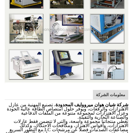
معلومات الشركة
شركة شيان هوان ميرووايف المحدودة
، تصنيع المهنية من عازل
الاهتزازات والرفعات، ويوفر حلول امتصاص الطاقة عالية الجودة
وعزل الاهتزازات لمجموعة متنوعة من الملفات الدفاعية
والصناعة التجارية والثقيلة.
تغطي منتجاتنا مجموعة واسعة، والتي لا تتضمن فقط عازلات
الاهتزازات، وأقواس الاهتزاز، ومكافحات الاحتكاك، وكذلك
مضاعفات الصدمات فضلا عن مرشحات LC.مع التطور السريع