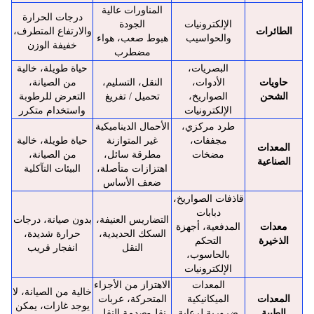
المناورات عالية
درجات الحرارة
الإلكترونيات
الجودة
الطائرات
والارتفاع المتطرف،
والحواسيب
هبوط صعب، هواء
خفيفة الوزن
مضطرب
البصريات،
حياة طويلة، خالية
حاويات
الأدوات،
النقل، التسليم،
من الصيانة،
الشحن
الصواريخ،
تحميل / تفريغ
التعرض للرطوبة
الإلكترونيات
واستخدام متكرر
طرد مركزي،
الأحمال الديناميكية
مجففات،
غير المتوازنة
حياة طويلة، خالية
المعدات
مضخات
مطرقة سائل،
من الصيانة،
الصناعية
اهتزازات متأصلة،
البيئات التآكلية
ضعف الأساس
قاذفات الصواريخ،
دبابات
التضاريس العنيفة،
بدون صيانة، درجات
معدات
المدفعية، أجهزة
السكك الحديدية،
حرارة شديدة،
الذخيرة
التحكم
النقل
انفجار قريب
بالحاسوب،
الإلكترونيات
المعدات
الاهتزاز من الأجزاء
خالية من الصيانة، لا
المعدات
الميكانيكية
المتحركة، عربات
يوجد غازات، يمكن
الطبية
ضرورية لرعاية
نقل-صدمة النقل