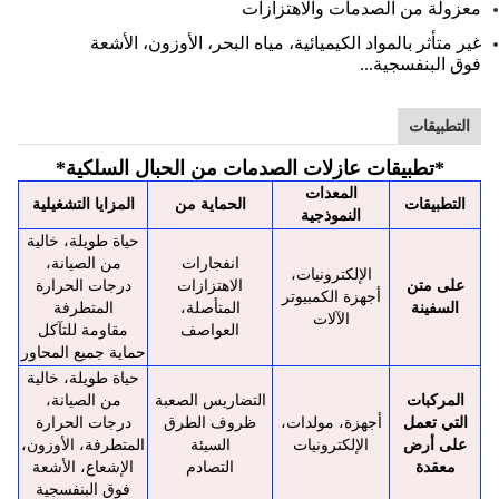
معزولة من الصدمات والاهتزازات
غير متأثر بالمواد الكيميائية، مياه البحر، الأوزون، الأشعة
فوق البنفسجية...
التطبيقات
*
تطبيقات عازلات الصدمات من الحبال السلكية
*
المعدات
التطبيقات
الحماية من
المزايا التشغيلية
النموذجية
حياة طويلة، خالية
انفجارات
من الصيانة،
الإلكترونيات،
على متن
الاهتزازات
درجات الحرارة
أجهزة الكمبيوتر
السفينة
المتأصلة،
المتطرفة
الآلات
العواصف
مقاومة للتآكل
حماية جميع المحاور
حياة طويلة، خالية
المركبات
التضاريس الصعبة
من الصيانة،
التي تعمل
أجهزة، مولدات،
ظروف الطرق
درجات الحرارة
على أرض
الإلكترونيات
السيئة
المتطرفة، الأوزون،
معقدة
التصادم
الإشعاع، الأشعة
فوق البنفسجية