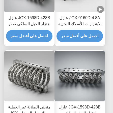
JGX-0160D-4.8A عازل
JGX-1598D-428B عازل
الاهتزازات للأسلاك البحرية
اهتزاز الحبل السلكي صفر
البحرية الخالية من الصيانة
الزحف التخفيف الاحتكاك
احصل على أفضل سعر
احصل على أفضل سعر
الخالي من الزيت لحماية
النقل البحري العابر
JGX-1598D-428B عازل
منحنى الصلابة غير الخطية