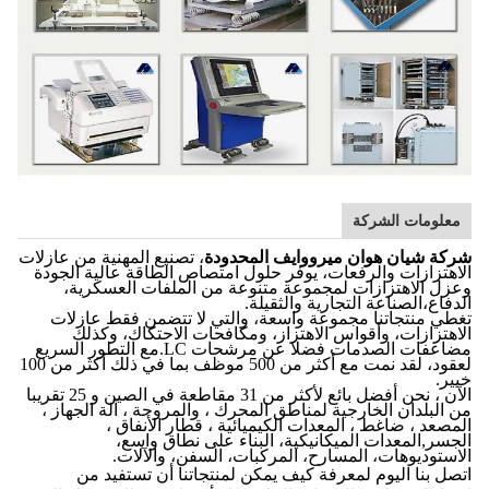
معلومات الشركة
شركة شيان هوان ميرووايف المحدودة
، تصنيع المهنية من عازلات
الاهتزازات والرفعات، يوفر حلول امتصاص الطاقة عالية الجودة
وعزل الاهتزازات لمجموعة متنوعة من الملفات العسكرية،
الدفاع،الصناعة التجارية والثقيلة.
تغطي منتجاتنا مجموعة واسعة، والتي لا تتضمن فقط عازلات
الاهتزازات، وأقواس الاهتزاز، ومكافحات الاحتكاك، وكذلك
مضاعفات الصدمات فضلا عن مرشحات LC.مع التطور السريع
لعقود، لقد نمت مع أكثر من 500 موظف بما في ذلك أكثر من 100
خبير.
الآن ، نحن أفضل بائع لأكثر من 31 مقاطعة في الصين و 25 تقريبا
من البلدان الخارجية لمناطق المحرك ، والمروحة ، آلة الجهاز ،
المصعد ، ضاغط ، المعدات الكيميائية ، قطار الأنفاق ،
الجسر,المعدات الميكانيكية، البناء على نطاق واسع،
الاستوديوهات، المسارح، المركبات، السفن، والآلات.
اتصل بنا اليوم لمعرفة كيف يمكن لمنتجاتنا أن تستفيد من