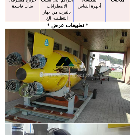
مدخنات
المكنسة،
التراكم التي تسبب
حرارة متطرفة،
أجهزة القياس
الاضطرابات
بيئات فاسدة
بالقرب من جهاز
التنظيف، الخ
* تطبيقات عرض *