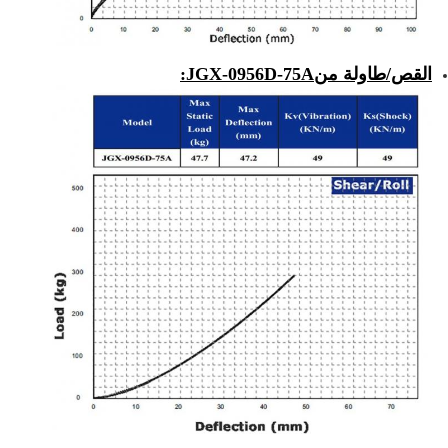
القص/طاولة من
JGX-0956D-75A
: