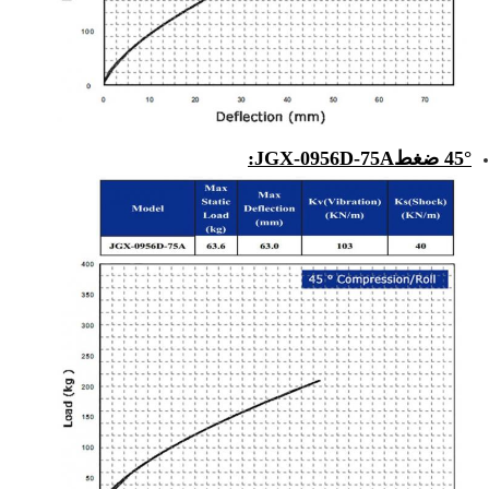
45° ضغط
JGX-0956D-75A
: