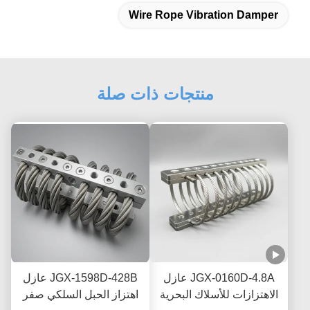
Wire Rope Vibration Damper
منتجات ذات صلة
JGX-0160D-4.8A عازل
JGX-1598D-428B عازل
الاهتزازات للأسلاك البحرية
اهتزاز الحبل السلكي صفر