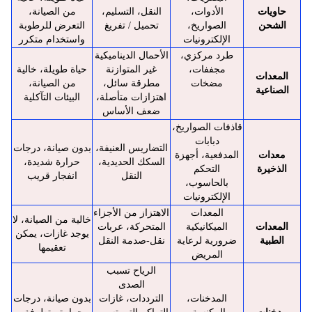
حاويات
الأدوات،
النقل، التسليم،
من الصيانة،
الشحن
الصواريخ،
تحميل / تفريغ
التعرض للرطوبة
الإلكترونيات
واستخدام متكرر
طرد مركزي،
الأحمال الديناميكية
مجففات،
غير المتوازنة
حياة طويلة، خالية
المعدات
مضخات
مطرقة سائل،
من الصيانة،
الصناعية
اهتزازات متأصلة،
البيئات التآكلية
ضعف الأساس
قاذفات الصواريخ،
دبابات
التضاريس العنيفة،
بدون صيانة، درجات
معدات
المدفعية، أجهزة
السكك الحديدية،
حرارة شديدة،
الذخيرة
التحكم
النقل
انفجار قريب
بالحاسوب،
الإلكترونيات
المعدات
الاهتزاز من الأجزاء
خالية من الصيانة، لا
المعدات
الميكانيكية
المتحركة، عربات
يوجد غازات، يمكن
الطبية
ضرورية لرعاية
نقل-صدمة النقل
تعقيمها
المريض
الرياح تسبب
الصدى
المدخنات،
الترددات، غازات
بدون صيانة، درجات