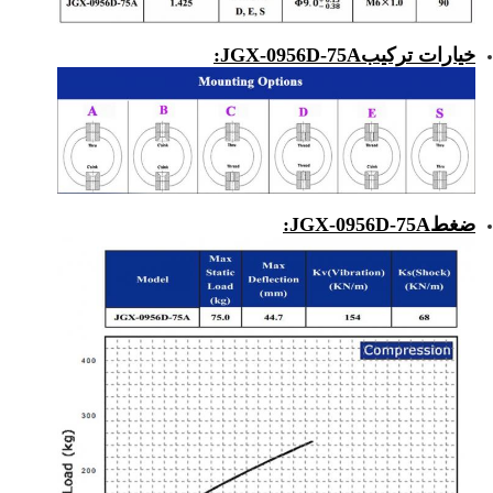
خيارات تركيب
JGX-0956D-75A
:
ضغط
JGX-0956D-75A
: