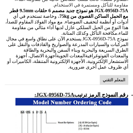
مقاومة للتآكل ومستمرة في الاستخدام.
JGX-0956D-75A هو نموذج جديد مصمم 6 حلقات 9.5mm قطر
مع الحمل الساكن القصوى من 75kg
، وخاصة تستخدم في أي
أدوات أو أنظمة لتخفيف الضوضاء. مع مواد الفولاذ المقاوم للصدأ،
هذا النوع من الحبل السلكي عازل لديها أداء مثالي من مقاومة
للماء،مكافحة التآكل وكذلك المتانة.
نموذج JGX-0956D-75A يستخدم الآن على نطاق واسع في مجال
المركبات والسيارات المدرعة والصواريخ والقاذفات والنقل على
الطرق السريعة والبحرية وبناء السفن والبحرية والطاقة
والمعدات الفوتوغرافيةالمعدات الجويةأجهزة الاتصال، أجهزة
الاستشعار الإلكترونية، الأجهزة الإلكترونية المتنقلة، الكاميرات أو
أي ظروف عمل أخرى ضرورية.
المعلم التقني
رقم النموذج الرمز ترتيب
JGX-0956D-75A
: