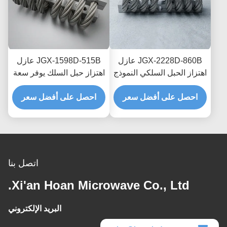
JGX-2228D-860B عازل
JGX-1598D-515B عازل
اهتزاز الحبل السلكي النموذج
اهتزاز حبل السلك يوفر سعة
السريع التجميع السريع
تحميل قابلة للتطوير وعزل
صمام الصدمة القابل
احصل على أفضل سعر
احصل على أفضل سعر
الضوضاء المنقولة بالهيكل
للتخصيص
اتصل بنا
Xi'an Hoan Microwave Co., Ltd.
البريد الإلكتروني