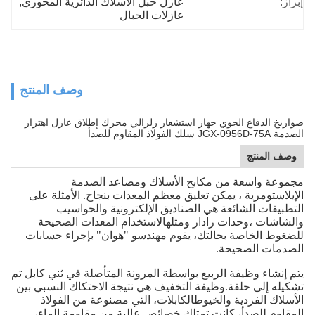
إبراز:
عازل حبل الأسلاك الدائرية المحوري
, 
عازلات الحبال
وصف المنتج
صواريخ الدفاع الجوي جهاز استشعار زلزالي محرك إطلاق عازل اهتزاز
الصدمة JGX-0956D-75A سلك الفولاذ المقاوم للصدأ
وصف المنتج
مجموعة واسعة من مكابح الأسلاك ومصاعد الصدمة
الإيلاستومرية ، يمكن تعليق معظم المعدات بنجاح. الأمثلة على
التطبيقات الشائعة هي الصناديق الإلكترونية والحواسيب
والشاشات ،وحدات رادار ومثلهالاستخدام المعدات الصحيحة
للضغوط الخاصة بحالتك، يقوم مهندسو "هوان" بإجراء حسابات
الصدمات الصحيحة.
يتم إنشاء وظيفة الربيع بواسطة المرونة المتأصلة في ثني كابل تم
تشكيله إلى حلقة.وظيفة التخفيف هي نتيجة الاحتكاك النسبي بين
الأسلاك الفردية والخيوطالكابلات، التي مصنوعة من الفولاذ
المقاوم للصدأ، كانت تمتلك خصائص عالية من مقاومة الماء،