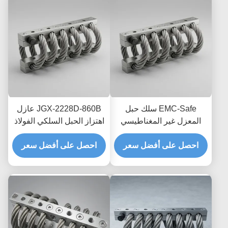
EMC-Safe سلك حبل
JGX-2228D-860B عازل
المعزل غير المغناطيسي
اهتزاز الحبل السلكي الفولاذ
JGX-2228D-665B حامل
المقاوم للصدأ حياة طويلة
تبديد الصدمات العابر
احصل على أفضل سعر
احصل على أفضل سعر
الصناعية مستمع الصدمات
للإلكترونيات الدقيقة