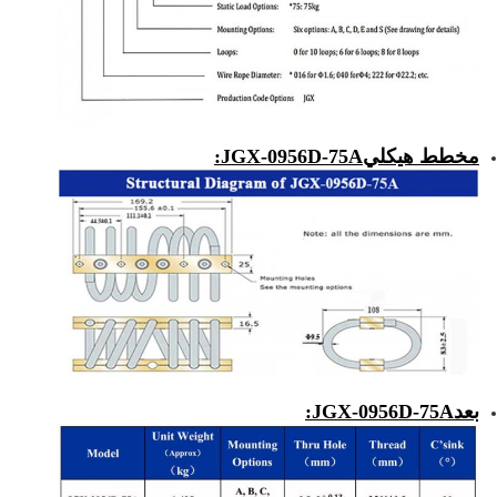
مخطط هيكلي
JGX-0956D-75A
:
بعد
JGX-0956D-75A
: