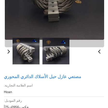
مصنعي عازل حبل الأسلاك الدائري المحوري
اسم العلامة التجارية:
Hoan
رقم الموديل:
جكس-0956د-75أ