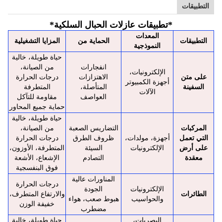
التطبيقات
*
تطبيقات عازلات الحبال السلكية
*
المعدات
التطبيقات
الحماية من
المزايا التشغيلية
النموذجية
حياة طويلة، خالية
انفجارات
من الصيانة،
الإلكترونيات،
على متن
الاهتزازات
درجات الحرارة
أجهزة الكمبيوتر
السفينة
المتأصلة،
المتطرفة
الآلات
العواصف
مقاومة للتآكل
حماية جميع المحاور
حياة طويلة، خالية
المركبات
التضاريس الصعبة
من الصيانة،
التي تعمل
أجهزة، مولدات،
ظروف الطرق
درجات الحرارة
على أرض
الإلكترونيات
السيئة
المتطرفة، الأوزون،
معقدة
التصادم
الإشعاع، الأشعة
فوق البنفسجية
المناورات عالية
درجات الحرارة
الإلكترونيات
الجودة
الطائرات
والارتفاع المتطرف،
والحواسيب
هبوط صعب، هواء
خفيفة الوزن
مضطرب
البصريات،
حياة طويلة، خالية