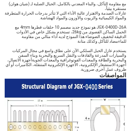
مع مقاومة التآكل، والبناء المعدني بالكامل، الحبال الصلبة لـ (شيان هوان)
مستقرة بيئياً،
عازلات الصدمة والاهتزاز عالية الأداء التي لا تتأثر بدرجات الحرارة المتطرفة
والمواد الكيميائية والزيوت والأوزون والمواد الهشاشة.
JGX-0400D-26A هو نموذج جديد مصمم 10 حلقات قطرها 4mm مع
الحمل الساكن القصوى من 26kg، تستخدم بشكل خاص في الأدوات
الدقيقة لتخفيف الضوضاء.هذا النموذج لديه أداء مثالي من مقاومة
للماءمضاد للتآكل وكذلك متانة
يستخدم عازل الحبل السلكي الآن على نطاق واسع في مجال المركبات
والسيارات المدرعة والقاذفات والنقل السريع والبحرية وبناء السفن
والبحرية والطاقة والمعدات الفوتوغرافية والمعدات الجويةأجهزة الاتصال،
أجهزة الاستشعار الإلكترونية، الأجهزة الإلكترونية المتنقلة، الكاميرات أو أي
ظروف عمل أخرى ضرورية.
المواصفات