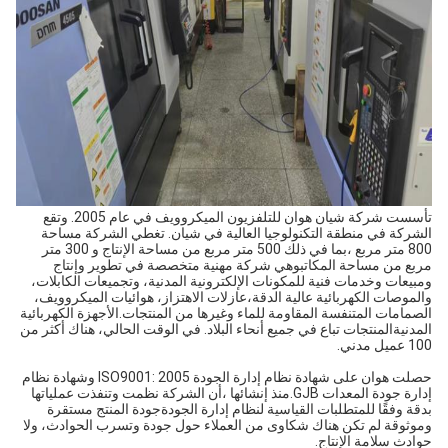
تأسست شركة شيان هوان للتلفزيون الميكروويف في عام 2005. وتقع
الشركة في منطقة التكنولوجيا العالية في شيان. تغطي الشركة مساحة
800 متر مربع ،بما في ذلك 500 متر مربع من مساحة الإنتاج و 300 متر
مربع من مساحة المكاتبوهي شركة مهنية متخصصة في تطوير وإنتاج
ومبيعات وخدمات فنية للمكونات الإلكترونية المدنية، وتجميعات الكابلات،
والموصات الكهربائية عالية الدقة،عازلات الاهتزاز، هوائيات الميكروويف،
الصمامات المتنفسة المقاومة للماء وغيرها من المنتجات.الأجهزة الكهربائية
المدنيةالمنتجات تباع في جميع أنحاء البلاد. في الوقت الحالي، هناك أكثر من
100 عميل مدني.
حصلت هوان على شهادة نظام إدارة الجودة ISO9001: 2005 وشهادة نظام
إدارة جودة المعدات GJB.منذ إنشائها ،أن الشركة نظمت وتنفذت عملياتها
بدقة وفقًا للمتطلبات القياسية لنظام إدارة الجودةجودة المنتج مستقرة
وموثوقة لم تكن هناك شكاوى من العملاء حول جودة وتسرب الحوادث، ولا
حوادث سلامة الإنتاج.