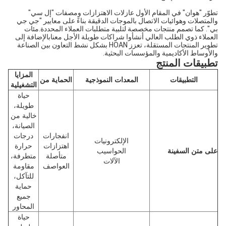
تطوّر "هوان" في المقام الأول عازلات الاهتزازات ومصفات "إل سي"
والمتصلات وهوائيات الاتصال بالموجات الدقيقة بناءً على معايير "جي جي
بي". كما تصمم منتجات مخصصة لتلبية متطلبات العملاء المحددة.مئات
العملاء ذوي الطلب العالي أنشأوا شراكات طويلة الأجل معنابالإضافة إلى
تطوير المنتجات المستقلة، تعزز HOAN بشكل نشط التعاون بين الصناعة
والأوساط الأكاديمية والمؤسسات البحثية.
تطبيقات المنتج
المزايا
التطبيقات
المعدات النموذجية
الحماية من
التشغيلية
حياة
طويلة،
خالية من
الصيانة،
انفجارات
درجات
الإلكترونيات
اهتزازات
حرارة
على متن السفينة
الحواسيب
متأصلة
متطرفة،
الآلات
العواصف
مقاومة
للتآكل،
حماية
جميع
المحاور
حياة