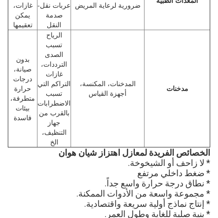
المعدات الطبية
ضرورية لرعاية المريض
عربات نقل-
غازات،
صدمة
يمكن
النقل
تعقيمها
الرياح
تسبب
الصدى
بدون
الترددات،
صيانة،
غازات
درجات
المدخنات، المكنسة،
التراكم التي
مدخنات
حرارة
أجهزة القياس
تسبب
متطرفة،
الاضطرابات
بيئات
بالقرب من
فاسدة
جهاز
التنظيف،
الخ
الخصائص الفريدة لمعازل اهتزاز شيان هوان
* لا زاحف أو الشيخوخة.
* ضغط داخلي مرتفع
* نطاق درجة حرارة واسع جداً.
* مجموعة واسعة من الأدوات الممكنة.
* إنتاج نماذج أولية سريعة واقتصادية.
* بنية صلبة للغاية وطول العمر.