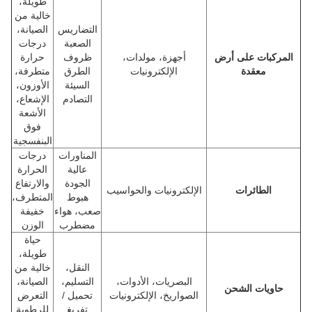
طويلة،
خالية من
التضاريس
الصيانة،
الصعبة
درجات
المركبات على أرض
أجهزة، مولدات،
ظروف
حرارة
معقدة
الإلكترونيات
الطرق
متطرفة،
السيئة
الأوزون،
التصادم
الإشعاع،
الأشعة
فوق
البنفسجية
المناورات
درجات
عالية
الحرارة
الجودة
والارتفاع
الطائرات
الإلكترونيات والحواسيب
هبوط
المتطرف،
صعب، هواء
خفيفة
مضطرب
الوزن
حياة
طويلة،
النقل،
خالية من
البصريات، الأدوات،
التسليم،
الصيانة،
حاويات الشحن
الصواريخ، الإلكترونيات
تحميل /
التعرض
تفريغ
للرطوبة