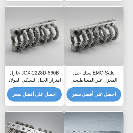
EMC-Safe سلك حبل
JGX-2228D-860B عازل
المعزل غير المغناطيسي
اهتزاز الحبل السلكي الفولاذ
JGX-2228D-665B حامل
المقاوم للصدأ حياة طويلة
تبديد الصدمات العابر
احصل على أفضل سعر
احصل على أفضل سعر
الصناعية مستمع الصدمات
للإلكترونيات الدقيقة