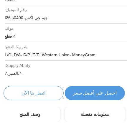
رقم الموديل:
جيه جي اكس-0400د-26ا
موك:
4 قطع
شروط الدفع:
L/C، D/A، D/P، T/T، Western Union، MoneyGram
Supply Ability:
4،الصبر،7
احصل على أفضل سعر
اتصل بنا الآن
معلومات مفصلة
وصف المنتج