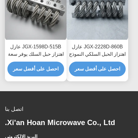
JGX-2228D-860B عازل
JGX-1598D-515B عازل
اهتزاز الحبل السلكي النموذج
اهتزاز حبل السلك يوفر سعة
السريع التجميع السريع
تحميل قابلة للتطوير وعزل
صمام الصدمة القابل
احصل على أفضل سعر
احصل على أفضل سعر
الضوضاء المنقولة بالهيكل
للتخصيص
اتصل بنا
Xi'an Hoan Microwave Co., Ltd.
البريد الإلكتروني