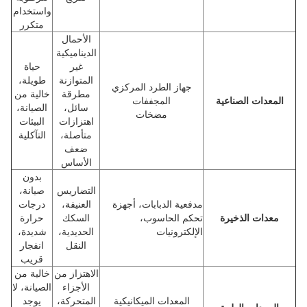
واستخدام
متكرر
الأحمال
الديناميكية
غير
حياة
المتوازنة
طويلة،
جهاز الطرد المركزي
مطرقة
خالية من
المعدات الصناعية
المجففات
سائل،
الصيانة،
مضخات
اهتزازات
البيئات
متأصلة،
التآكلية
ضعف
الأساس
بدون
التضاريس
صيانة،
مدفعية الدبابات، أجهزة
العنيفة،
درجات
معدات الذخيرة
تحكم الحاسوب،
السكك
حرارة
الإلكترونيات
الحديدية،
شديدة،
النقل
انفجار
قريب
الاهتزاز من
خالية من
الأجزاء
الصيانة، لا
المعدات الميكانيكية
المتحركة،
يوجد