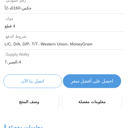
رقم الموديل:
جكس-0160د-2أ
موك:
4 قطع
شروط الدفع:
L/C، D/A، D/P، T/T، Western Union، MoneyGram
Supply Ability:
4،الصبر،7
احصل على أفضل سعر
اتصل بنا الآن
معلومات مفصلة
وصف المنتج
معلومات مفصلة