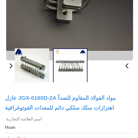
مواد الفولاذ المقاوم للصدأ JGX-0160D-2A عازل
اهتزازات سلك سلكي دائم للمعدات الفوتوغرافية
اسم العلامة التجارية:
Hoan