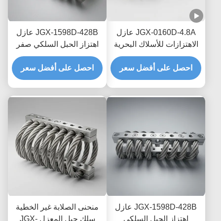
JGX-0160D-4.8A عازل
JGX-1598D-428B عازل
الاهتزازات للأسلاك البحرية
اهتزاز الحبل السلكي صفر
البحرية الخالية من الصيانة
الزحف التخفيف الاحتكاك
احصل على أفضل سعر
احصل على أفضل سعر
الخالي من الزيت لحماية
النقل البحري العابر
JGX-1598D-428B عازل
منحنى الصلابة غير الخطية
اهتزاز الحبل السلكي
سلك حبل المعزل JGX-