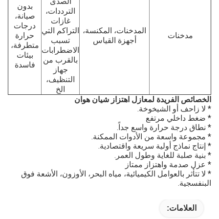
الصدى
بدون
الترددات،
صيانة،
غازات
درجات
المدخنات، المكنسة،
التراكم التي
مدخنات
حرارة
أجهزة القياس
تسبب
متطرفة،
الاضطرابات
بيئات
بالقرب من
فاسدة
جهاز
التنظيف،
الخ
الخصائص الفريدة لمعازل اهتزاز شيان هوان
* لا زاحف أو الشيخوخة.
* ضغط داخلي مرتفع
* نطاق درجة حرارة واسع جداً.
* مجموعة واسعة من الأدوات الممكنة.
* إنتاج نماذج أولية سريعة واقتصادية.
* بنية صلبة للغاية وطول العمر.
* عزل صدمة واهتزاز ممتاز
* لا تتأثر بالعوامل الكيميائية، مياه البحر، الأوزون، الأشعة فوق
البنفسجية.
العلامات: