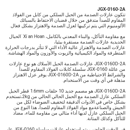
JGX-0160-2A
تتكون عازلات الصدمة من الحبل السلكي من كابل من الفولاذ
المقاوم للصدأ متدفق من خلال قضبان الاحتفاظ بالسبائك
الألومنيوم التي يتم تركيبها لعزل الصدمة والاهتزاز بشكل فعال.
مع مقاومة التآكل، والبناء المعدني بالكامل، Xi ̇an Hoan ̇ الحبال
الحديدية عازلات الصدمة مستقرة بيئيا،
عازلات الصدمة والاهتزاز عالية الأداء التي لا تتأثر بدرجات الحرارة
المتطرفة والمواد الكيميائية والزيوت والأوزون والمواد الهشاشة.
JGX-0160D-2A عازلات الصدمة الحبل الأسلاك هو نوع عازلات
من عائلة JGX-0160 سلسلة.كابلات الفولاذ المقاوم للصدأ
والشرائط الاحتياطية من JGX-0160D-2A يوفر عزل الاهتزاز
مذهلة في أي وقت من الاستخدام.
JGX-0160D-2A هو مصمم جديد 10 حلقات 1.6mm قطر الحبل
السلكي عازل الصدمة مع الحمل الحالي الحالي من 2kg،تستخدم
بشكل خاص في الأدوات الدقيقة لتخفيف الضوضاء لكل من
الجيش والصناعةمع مواد الفولاذ المقاوم للصدأ، هذا النوع من
الحبل السلكي عازل لديها أداء مثالي من مقاومة للماء، مضاد
للتآكل وكذلك المتانة.
في الوقت الحاضر ، يتم استخدام عازلات سلسلة JGX-0160 على