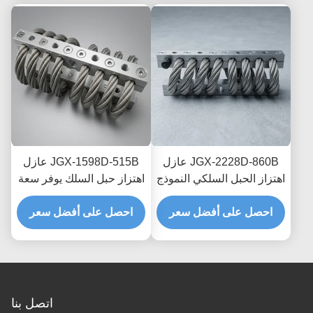
JGX-2228D-860B عازل
JGX-1598D-515B عازل
اهتزاز الحبل السلكي النموذج
اهتزاز حبل السلك يوفر سعة
السريع التجميع السريع
تحميل قابلة للتطوير وعزل
صمام الصدمة القابل
احصل على أفضل سعر
احصل على أفضل سعر
الضوضاء المنقولة بالهيكل
للتخصيص
اتصل بنا