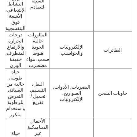
السيئة
النشاط
التصادم
الإشعاعي،
الأشعة
فوق
البنفسجية
المناورات
درجات
عالية
الحرارة
الإلكترونيات
الجودة
والارتفاع
الطائرات
والحواسيب
هبوط
المتطرف،
صعب، هواء
خفيفة
مضطرب
الوزن
حياة
طويلة،
النقل،
خالية من
البصريات، الأدوات،
التسليم،
الصيانة،
حاويات الشحن
الصواريخ،
تحميل /
التعرض
الإلكترونيات
تفريغ
للرطوبة
واستخدام
متكرر
الأحمال
الديناميكية
غير
حياة