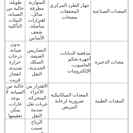
المتوازنة
طويلة،
جهاز الطرد المركزي
مطرقة
خالية من
المعدات الصناعية
المجففات
سائل،
الصيانة،
مضخات
اهتزازات
البيئات
متأصلة،
التآكلية
ضعف
الأساس
بدون
التضاريس
صيانة،
مدفعية الدبابات،
العنيفة،
درجات
أجهزة تحكم
معدات الذخيرة
السكك
حرارة
الحاسوب،
الحديدية،
شديدة،
الإلكترونيات
النقل
انفجار
قريب
الاهتزاز من
خالية من
الأجزاء
الصيانة، لا
المعدات الميكانيكية
المتحركة،
يوجد
المعدات الطبية
ضرورية لرعاية
عربات نقل-
غازات،
المريض
صدمة
يمكن
النقل
تعقيمها
الرياح
تسبب