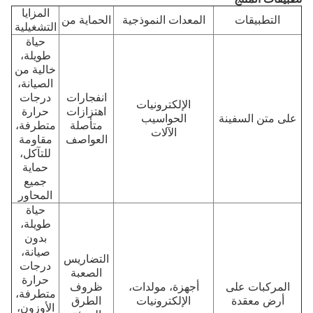
المزايا
التطبيقات
المعدات النموذجية
الحماية من
التشغيلية
حياة
طويلة،
خالية من
الصيانة،
انفجارات
درجات
الإلكترونيات
اهتزازات
حرارة
على متن السفينة
الحواسيب
متأصلة
متطرفة،
الآلات
العواصف
مقاومة
للتآكل،
حماية
جميع
المحاور
حياة
طويلة،
بدون
صيانة،
التضاريس
درجات
الصعبة
حرارة
المركبات على
أجهزة، مولدات،
ظروف
متطرفة،
أرض معقدة
الإلكترونيات
الطرق
الأوزون،