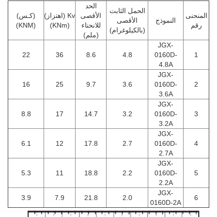
الحد
الحمل الثابت
المنحنى
الأقصى
Kv (اهتزاز)
(كـس)
النموذج
الأقصى
رقم
للانحناء
(KNm)
(KNM)
(بالكيلوغرام)
(ملم)
JGX-
22
36
8.6
4.8
0160D-
1
4.8A
JGX-
16
25
9.7
3.6
0160D-
2
3.6A
JGX-
8.8
17
14.7
3.2
0160D-
3
3.2A
JGX-
6.1
12
17.8
2.7
0160D-
4
2.7A
JGX-
5.3
11
18.8
2.2
0160D-
5
2.2A
JGX-
3.9
7.9
21.8
2.0
6
0160D-2A