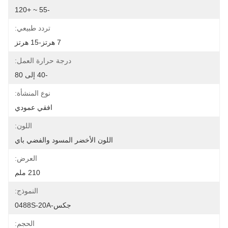
-55 ~ +120
تردد طبيعي:
7 هرتز-15 هرتز
درجة حرارة العمل:
-40 إلى 80
نوع المنشأة:
افقي عمودي
اللون:
اللون الأخضر المسود والفضي باي
العرض:
210 ملم
النموذج:
جكس-0488S-20A
الحجم: