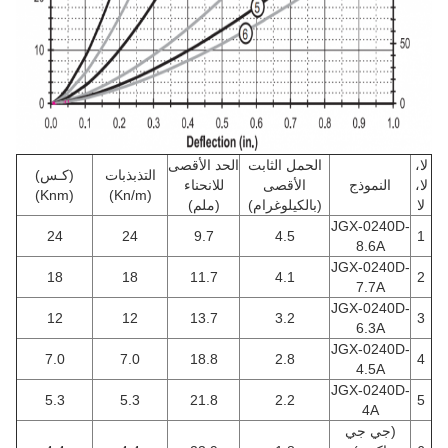
لا،
الحمل الثابت
الحد الأقصى
التذبذبات
(كـس)
لا،
النموذج
الأقصى
للانحناء
(Knm)
(Kn/m)
لا
(بالكيلوغرام)
(ملم)
JGX-0240D-
24
24
9.7
4.5
1
8.6A
JGX-0240D-
18
18
11.7
4.1
2
7.7A
JGX-0240D-
12
12
13.7
3.2
3
6.3A
JGX-0240D-
7.0
7.0
18.8
2.8
4
4.5A
JGX-0240D-
5.3
5.3
21.8
2.2
5
4A
(جي جي