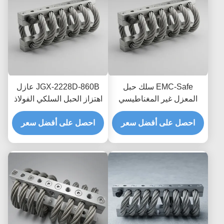
EMC-Safe سلك حبل
JGX-2228D-860B عازل
المعزل غير المغناطيسي
اهتزاز الحبل السلكي الفولاذ
JGX-2228D-665B حامل
المقاوم للصدأ حياة طويلة
تبديد الصدمات العابر
احصل على أفضل سعر
احصل على أفضل سعر
الصناعية مستمع الصدمات
للإلكترونيات الدقيقة