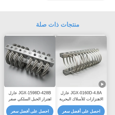
منتجات ذات صلة
JGX-0160D-4.8A عازل
JGX-1598D-428B عازل
الاهتزازات للأسلاك البحرية
اهتزاز الحبل السلكي صفر
البحرية الخالية من الصيانة
الزحف التخفيف الاحتكاك
احصل على أفضل سعر
احصل على أفضل سعر
الخالي من الزيت لحماية