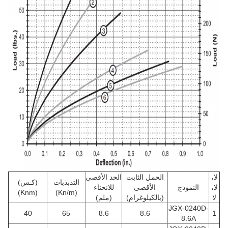
لا،
الحمل الثابت
الحد الأقصى
التذبذبات
(كـس)
لا،
النموذج
الأقصى
للانحناء
(Knm)
(Kn/m)
لا
(بالكيلوغرام)
(ملم)
JGX-0240D-
40
65
8.6
8.6
1
8.6A