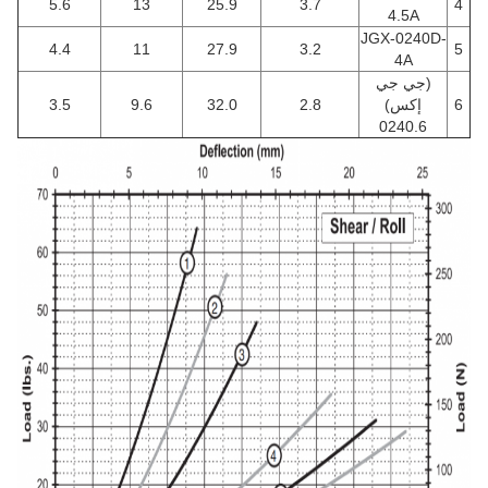
5.6
13
25.9
3.7
4
4.5A
JGX-0240D-
4.4
11
27.9
3.2
5
4A
(جي جي
6
إكس)
2.8
32.0
9.6
3.5
0240.6