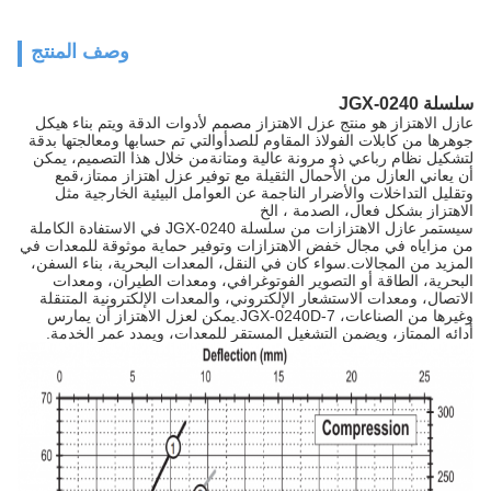
وصف المنتج
سلسلة JGX-0240
عازل الاهتزاز هو منتج عزل الاهتزاز مصمم لأدوات الدقة ويتم بناء هيكل
جوهرها من كابلات الفولاذ المقاوم للصدأوالتي تم حسابها ومعالجتها بدقة
لتشكيل نظام رباعي ذو مرونة عالية ومتانةمن خلال هذا التصميم، يمكن
أن يعاني العازل من الأحمال الثقيلة مع توفير عزل اهتزاز ممتاز،قمع
وتقليل التداخلات والأضرار الناجمة عن العوامل البيئية الخارجية مثل
الاهتزاز بشكل فعال، الصدمة ، الخ
سيستمر عازل الاهتزازات من سلسلة JGX-0240 في الاستفادة الكاملة
من مزاياه في مجال خفض الاهتزازات وتوفير حماية موثوقة للمعدات في
المزيد من المجالات.سواء كان في النقل، المعدات البحرية، بناء السفن،
البحرية، الطاقة أو التصوير الفوتوغرافي، ومعدات الطيران، ومعدات
الاتصال، ومعدات الاستشعار الإلكتروني، والمعدات الإلكترونية المتنقلة
وغيرها من الصناعات، JGX-0240D-7.يمكن لعزل الاهتزاز أن يمارس
أدائه الممتاز، ويضمن التشغيل المستقر للمعدات، ويمدد عمر الخدمة.