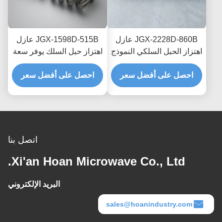
JGX-2228D-860B عازل
JGX-1598D-515B عازل
اهتزاز الحبل السلكي النموذج
اهتزاز حبل السلك يوفر سعة
السريع التجميع السريع
تحميل قابلة للتطوير وعزل
صمام الصدمة القابل
احصل على أفضل سعر
احصل على أفضل سعر
الضوضاء المنقولة بالهيكل
للتخصيص
اتصل بنا
Xi'an Hoan Microwave Co., Ltd.
البريد الإلكتروني
sales@hoanindustry.com