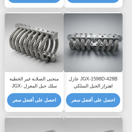
النقل البحري العابر
JGX-1598D-428B عازل
منحنى الصلابة غير الخطية
اهتزاز الحبل السلكي
سلك حبل المعزل JGX-
الفطري المقاوم للغسل
2228D-665B حامل معدني
الكيميائي عازل الفولاذ
احصل على أفضل سعر
بالكامل صديق للبيئة
احصل على أفضل سعر
المقاوم للصدأ
للمعدات الصناعية