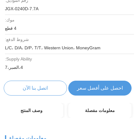
رقم الموديل:
JGX-0240D-7.7A
موك:
4 قطع
شروط الدفع:
L/C، D/A، D/P، T/T، Western Union، MoneyGram
Supply Ability:
4،الصبر،7
احصل على أفضل سعر
اتصل بنا الآن
معلومات مفصلة
وصف المنتج
معلومات مفصلة