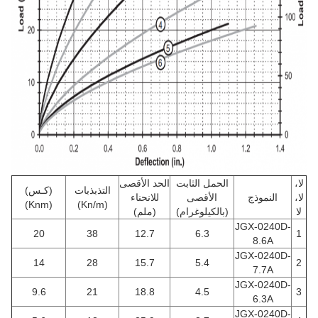
لا،
الحمل الثابت
الحد الأقصى
التذبذبات
(كـس)
لا،
النموذج
الأقصى
للانحناء
(Knm)
(Kn/m)
لا
(بالكيلوغرام)
(ملم)
JGX-0240D-
20
38
12.7
6.3
1
8.6A
JGX-0240D-
14
28
15.7
5.4
2
7.7A
JGX-0240D-
9.6
21
18.8
4.5
3
6.3A
JGX-0240D-