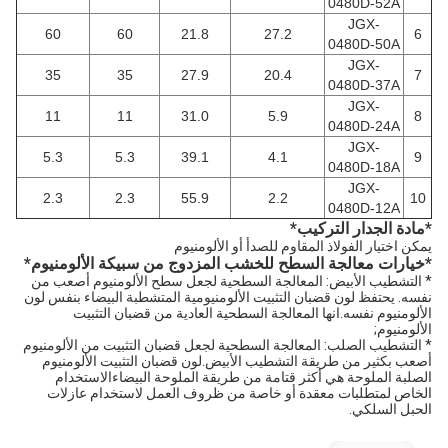
0480D-52A
JGX-
60
60
21.8
27.2
6
0480D-50A
JGX-
35
35
27.9
20.4
7
0480D-37A
JGX-
11
11
31.0
5.9
8
0480D-24A
JGX-
5.3
5.3
39.1
4.1
9
0480D-18A
JGX-
2.3
2.3
55.9
2.2
10
0480D-12A
*
مادة الجدار التركيب
*
يمكن اختيار الفولاذ المقاوم للصدأ أو الألومنيوم
*
خيارات معالجة السطح للخشب المزدوج من سبيكة الألومنيوم
*
* التشطيب الأبيض: المعالجة السطحية لجعل سطح الألومنيوم أصعب من
نفسه. يحتفظ لون قضبان التثبيت الألومنيومية المتشطبة البيضاء بنفس لون
الألومنيوم نفسه.انها المعالجة السطحية العادية من قضبان التثبيت
الألومنيوم;
* التشطيب الصلب: المعالجة السطحية لجعل قضبان التثبيت من الألومنيوم
أصعب بكثير من طريقة التشطيب الأبيض.لون قضبان التثبيت الألومنيوم
الصلبة الملوحة هي أكثر قتامة من طريقة الملوحة البيضاءالاستخدام
الخاص لمتطلبات معقدة أو خاصة من ظروف العمل لاستخدام عازلات
الحبل السلكي.