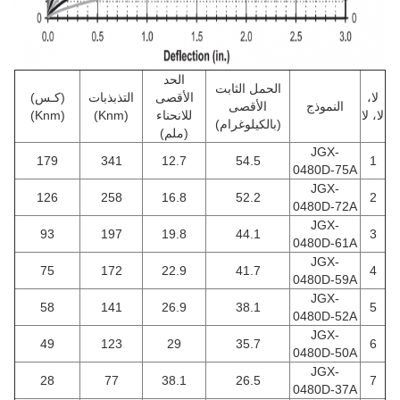
الحد
الحمل الثابت
لا،
الأقصى
التذبذبات
(كـس)
النموذج
الأقصى
لا، لا
للانحناء
(Knm)
(Knm)
(بالكيلوغرام)
(ملم)
JGX-
179
341
12.7
54.5
1
0480D-75A
JGX-
126
258
16.8
52.2
2
0480D-72A
JGX-
93
197
19.8
44.1
3
0480D-61A
JGX-
75
172
22.9
41.7
4
0480D-59A
JGX-
58
141
26.9
38.1
5
0480D-52A
JGX-
49
123
29
35.7
6
0480D-50A
JGX-
28
77
38.1
26.5
7
0480D-37A