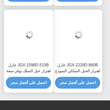
للإلكترونيات الدقيقة
JGX-2228D-860B عازل
JGX-1598D-515B عازل
اهتزاز الحبل السلكي النموذج
اهتزاز حبل السلك يوفر سعة
السريع التجميع السريع
تحميل قابلة للتطوير وعزل
صمام الصدمة القابل
احصل على أفضل سعر
احصل على أفضل سعر
الضوضاء المنقولة بالهيكل
للتخصيص