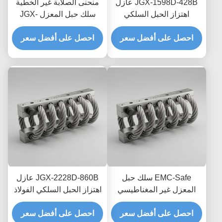
JGX-1598D-428B عازل
منحنى الصلابة غير الخطية
اهتزاز الحبل السلكي
سلك حبل المعزل JGX-
الفطري المقاوم للغسل
2228D-665B حامل معدني
الكيميائي عازل الفولاذ
احصل على أفضل سعر
بالكامل صديق للبيئة
احصل على أفضل سعر
المقاوم للصدأ
للمعدات الصناعية
EMC-Safe سلك حبل
JGX-2228D-860B عازل
المعزل غير المغناطيسي
اهتزاز الحبل السلكي الفولاذ
JGX-2228D-665B حامل
المقاوم للصدأ حياة طويلة
تبديد الصدمات العابر
احصل على أفضل سعر
احصل على أفضل سعر
الصناعية مستمع الصدمات