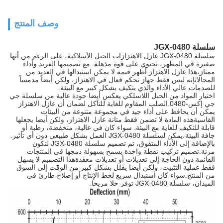
وصف المنتج
سلسلة JGX-0480
سلسلة JGX-0480 عازل الاهتزازات الحبل الأسلاكية، على الرغم من أنها
صغيرة في المظهر، تحتوي على قوة مذهلة. مع تصميمها الفريد وأداء
ممتاز،هذا عازل الاهتزاز أظهر قيمة لا يمكن استبدالها في العديد من
المجالاتإنه ليس فقط جهاز تحكم فعال في الاهتزاز، ولكن أيضاً مدمساً
للصدمات عالي الأداء والذي يتكيف بشكل كبير مع البيئة.
اختيار المواد من الحبل اللاسلكي يعكس أيضا جودة عالية من سلسلة جي
جي إكس-0480.الصلب المقاوم للغاية للتآكل لضمان أن عازل الاهتزاز
يمكن أن يحافظ على أداء جيد في مجموعة متنوعة من البيئات
القاسيةهذه المادة لا تضمن فقط متانة عازل الاهتزاز، ولكن أيضا يجعلها
قابلة للتكيف للغاية مع البيئة. سواء كان في عالية، منخفضة، رطبة أو
جافة البيئة،يمكن لسلسلة JGX-0480 العمل بشكل طبيعي دون أي تأثير.
بالإضافة إلى الأداء المتفوق، تم تصميم سلسلة JGX-0480 لتكون
مرنة.تصميم تركيب نقطة واحدة يسمح بسهولة دمجها في المنتجات
القائمة دون الحاجة إلى تعديلات أو تعديلات معقدةهذا التصميم لا يسهل
فقط عملية التثبيت، ولكن أيضا يقلل بشكل كبير من الوقت إلى السوق
من المنتج.سواء كان استبدال سريع لخط الإنتاج أو إصلاح طارئ في
الميدان، سلسلة JGX-0480 توفر حلا مريحا.