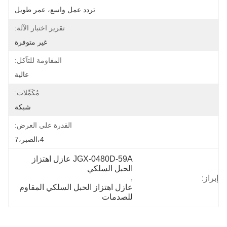
تردد عمل واسع، عمر طويل
تقرير اختبار الآلة:
غير متوفرة
المقاومة للتآكل:
عالية
مُكَمِّلات:
شبكة
القدرة على العرض:
4،الصبر،7
JGX-0480D-59A عازل اهتزاز 
الحبل السلكي
, 
إبراز:
عازل اهتزاز الحبل السلكي المقاوم 
للصدمات