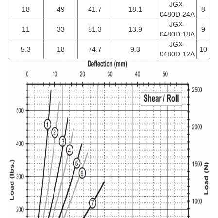
JGX-
18
49
41.7
18.1
8
0480D-24A
JGX-
11
33
51.3
13.9
9
0480D-18A
JGX-
5.3
18
74.7
9.3
10
0480D-12A