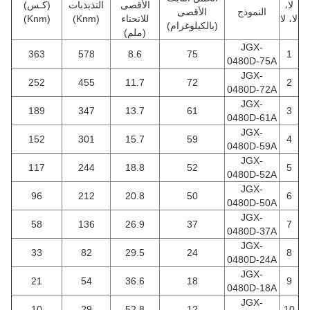
لا،
الأقصى
التذبذبات
(كـس)
النموذج
الأقصى
لا، لا
للانحناء
(Knm)
(Knm)
(بالكيلوغرام)
(ملم)
JGX-
363
578
8.6
75
1
0480D-75A
JGX-
252
455
11.7
72
2
0480D-72A
JGX-
189
347
13.7
61
3
0480D-61A
JGX-
152
301
15.7
59
4
0480D-59A
JGX-
117
244
18.8
52
5
0480D-52A
JGX-
96
212
20.8
50
6
0480D-50A
JGX-
58
136
26.9
37
7
0480D-37A
JGX-
33
82
29.5
24
8
0480D-24A
JGX-
21
54
36.6
18
9
0480D-18A
JGX-
10
29
52.8
12
10