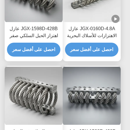
JGX-0160D-4.8A عازل
JGX-1598D-428B عازل
الاهتزازات للأسلاك البحرية
اهتزاز الحبل السلكي صفر
البحرية الخالية من الصيانة
الزحف التخفيف الاحتكاك
احصل على أفضل سعر
احصل على أفضل سعر
الخالي من الزيت لحماية
النقل البحري العابر