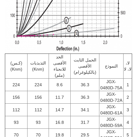
الحد
الحمل الثابت
لا،
الأقصى
التذبذبات
(كـس)
النموذج
الأقصى
لا، لا
للانحناء
(Knm)
(Knm)
(بالكيلوغرام)
(ملم)
JGX-
224
224
8.6
36.3
1
0480D-75A
JGX-
156
156
11.7
36.3
2
0480D-72A
JGX-
112
112
14.7
34.1
3
0480D-61A
JGX-
93
93
16.8
31.7
4
0480D-59A
JGX-
70
70
19.8
29.5
5