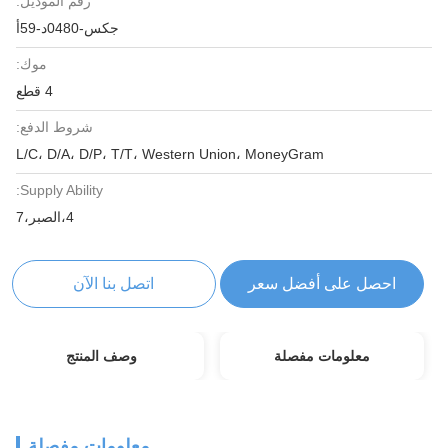
رقم الموديل:
جكس-0480د-59أ
موك:
4 قطع
شروط الدفع:
L/C، D/A، D/P، T/T، Western Union، MoneyGram
Supply Ability:
4،الصبر،7
احصل على أفضل سعر
اتصل بنا الآن
معلومات مفصلة
وصف المنتج
معلومات مفصلة