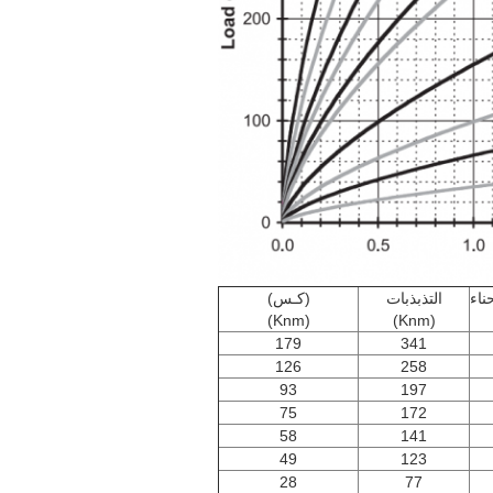
ناء
التذبذبات
(كـس)
(Knm)
(Knm)
179
341
126
258
93
197
75
172
58
141
49
123
28
77