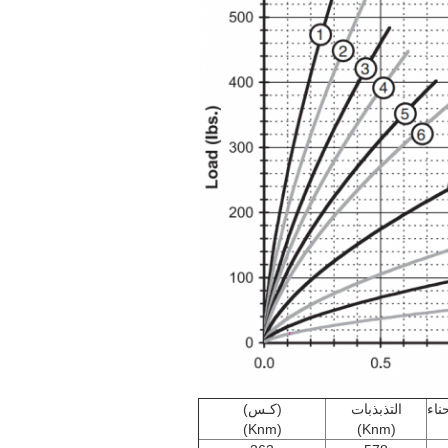
ناء
التذبذبات
(كـس)
(Knm)
(Knm)