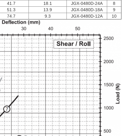
41.7
18.1
JGX-0480D-24A
8
51.3
13.9
JGX-0480D-18A
9
74.7
9.3
JGX-0480D-12A
10