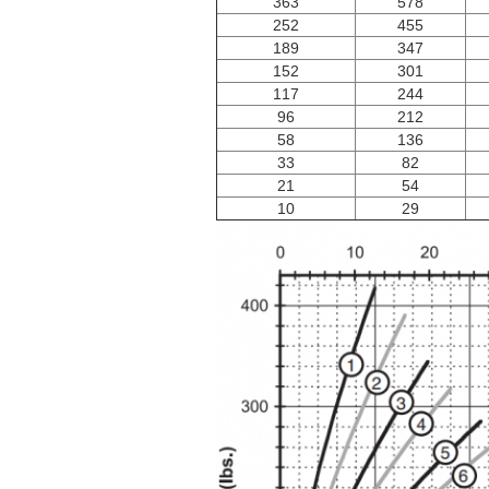
363
578
252
455
189
347
152
301
117
244
96
212
58
136
33
82
21
54
10
29