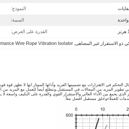
النموذج:
واحدة
السمة:
ز
القدرة على العرض:
ي ذو الاستقرار غير المضاهى
, 
rmance Wire Rope Vibration Isolator
من سلسلة JGX-0480 نجمة جديدة في مجال التحكم في الاهتزازات مع تصميمها الفريد وأدائها الممتاز.
في تطوير المزيد من المجالات في المستقبل،ونتطلع أيضاً للعمل مع المزيد من
و منتج ممتاز الذي يجمع بين الأداء العالي والاستقرار القوي والقدرة على التكيف وا
دمات للعملاءوخلق مستقبل أفضل معاً.