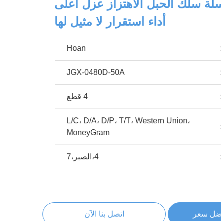
JGX سلسلة سلك الحبل الاهتزاز عزل أعلى
أداء استقرار لا مثيل لها
Hoan
JGX-0480D-50A
4 قطع
L/C، D/A، D/P، T/T، Western Union،
MoneyGram
4،الصبر،7
ضل سعر
اتصل بنا الآن