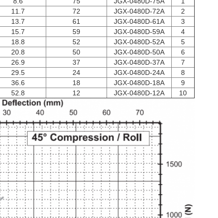
8.6
75
JGX-0480D-75A
1
11.7
72
JGX-0480D-72A
2
13.7
61
JGX-0480D-61A
3
15.7
59
JGX-0480D-59A
4
18.8
52
JGX-0480D-52A
5
20.8
50
JGX-0480D-50A
6
26.9
37
JGX-0480D-37A
7
29.5
24
JGX-0480D-24A
8
36.6
18
JGX-0480D-18A
9
52.8
12
JGX-0480D-12A
10