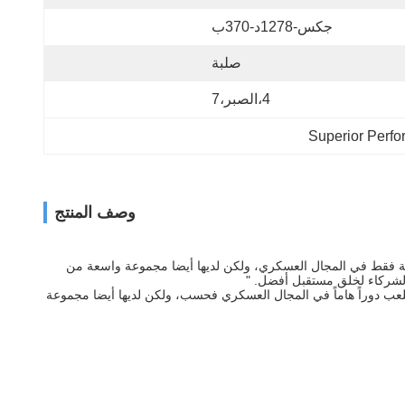
جكس-1278د-370ب
صلبة
4،الصبر،7
Superior Perfo
وصف المنتج
انها لا تظهر قوة قوية فقط في المجال العسكري، ولكن لديها أيضا مجموعة واسعة من
 الشركاء لخلق مستقبل أفضل. "
سعة.لا يلعب دوراً هاماً في المجال العسكري فحسب، ولكن لديها أيضا مجموعة