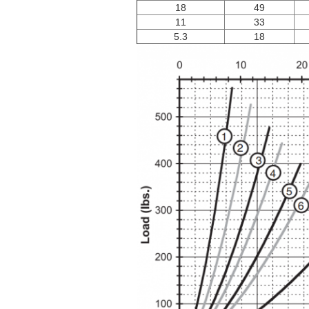
18
49
11
33
5.3
18