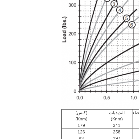
ناء
التذبذبات
(كـس)
(Knm)
(Knm)
179
341
126
258
93
197