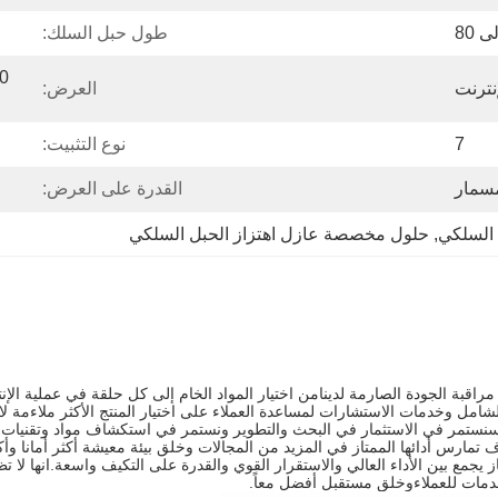
طول حبل السلك:
نترنت
العرض:
7
نوع التثبيت:
مسمار
القدرة على العرض:
 السلكي
, 
حلول مخصصة عازل اهتزاز الحبل السلكي
زل الاهتزازات من سلسلة JGX-0480 لا ينفصل عن مراقبة الجودة الصارمة لدينامن اختيار المواد الخام إلى 
 الشامل وخدمات الاستشارات لمساعدة العملاء على اختيار المنتج الأكثر ملاءمة 
قسنستمر في الاستثمار في البحث والتطوير ونستمر في استكشاف مواد وتقنيات جدي
هو منتج ممتاز يجمع بين الأداء العالي والاستقرار القوي والقدرة على التكيف واسعة.ا
دمات للعملاءوخلق مستقبل أفضل معاً.