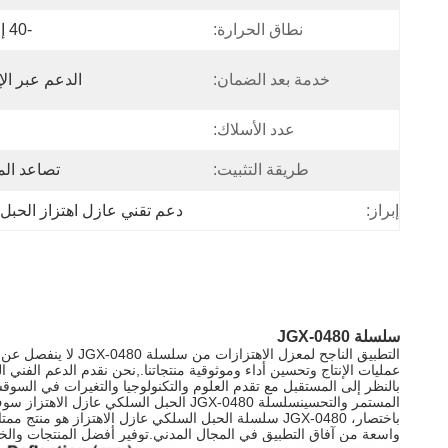
نطاق الحرارة:
-40 إلى 80
خدمة بعد الضمان:
الدعم عبر الإ
عدد الأسلاك:
طريقة التثبيت:
تصاعد ال
إبراز:
دعم تقني عازل اهتزاز الحبل
سلسلة JGX-0480
التطبيق الناجح لمع
عمليات الإنتاج وتحسين أداء وموثوقية منتجاتنا.,نحن نقدم الدعم الفني
بالنظر إلى المستقبل مع تقدم العلوم والتكنولوجيا والتغيرات في السو
المستمر والتحسينسلسلة JGX-0480 الحبل السلكي عازل الاهتزاز سوف تمارس أدائها الممتاز في المزيد من المجالات وخلق بيئة معيشة أكثر أمانا وأكثر راحة للبشر.
باختصار، JGX-0480 سلسلة الحبل السلكي عازل الاهتزاز 
واسعة من آفاق التطبيق في المجال المدني.توفير أفضل المنتجات والخ