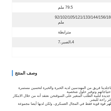
79.5 ملم
92/102/105/121/133/144/156/180 
ملم
مترابطة
4،الصبر،7
وصف المنتج
كل حلقة في عملية الإنتاجلدينا فريق من المهندسين لديه الخبرة والخبرة لتحسين مستمرة
لاحتياجاتهم وتوفير حلول شخصية
دة لتلبية الطلب المتغير على السوقنحن نعتقد أنه من خلال الابتكار
نها لا تظهر قوة قوية فقط في المجال العسكري، ولكن لديها أيضا مجموعة