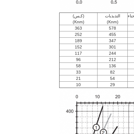
ناء
التذبذبات
(كـس)
(Knm)
(Knm)
363
578
252
455
189
347
152
301
117
244
96
212
58
136
33
82
21
54
10
29