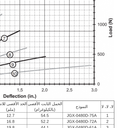
الحمل الثابت الأقصى
الحد الأقصى للانح
لا، لا، لا
النموذج
(بالكيلوغرام)
(ملم)
12.7
54.5
JGX-0480D-75A
1
16.8
52.2
JGX-0480D-72A
2
19.8
44.1
JGX-0480D-61A
3