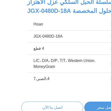
JGX-04 سلسلة الحبل السلكي عزل الاهتزاز
لمخصصة JGX-0480D-18A
Hoan
JGX-0480D-18A
4 قطع
L/C، D/A، D/P، T/T، Western Union،
MoneyGram
4،الصبر،7
ضل سعر
اتصل بنا الآن