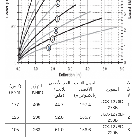
لا،
الحمل الثابت
الحد الأقصى
التهزّز
(كـس)
لا،
النموذج
الأقصى
للانحناء
(KNm)
(KNm)
لا
(بالكيلوغرام)
(ملم)
JGX-1276D-
177
405
44.7
197.4
1
278B
JGX-1278D-
126
298
52.8
165.7
2
233B
JGX-1278D-
105
263
61.0
156.6
3
220B