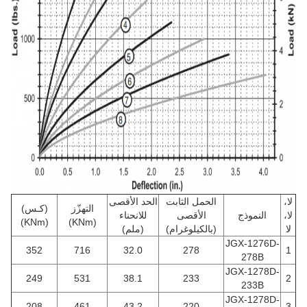
لا،
الحمل الثابت
الحد الأقصى
التهزّز
(كـس)
لا،
النموذج
الأقصى
للانحناء
(KNm)
(KNm)
لا
(بالكيلوغرام)
(ملم)
JGX-1276D-
352
716
32.0
278
1
278B
JGX-1278D-
249
531
38.1
233
2
233B
JGX-1278D-
208
461
43.2
220
3