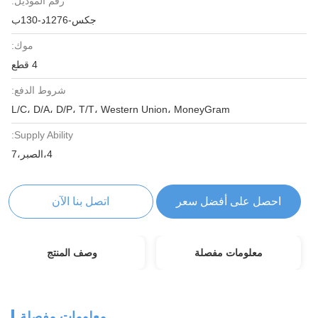
رقم الموديل:
جكس-1276د-130ب
موك:
4 قطع
شروط الدفع:
L/C، D/A، D/P، T/T، Western Union، MoneyGram
Supply Ability:
4،الصبر،7
احصل على أفضل سعر
اتصل بنا الآن
معلومات مفصلة
وصف المنتج
معلومات مفصلة