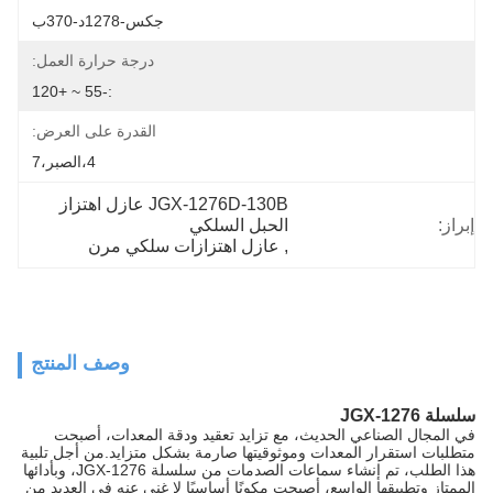
جكس-1278د-370ب
درجة حرارة العمل:
:-55 ~ +120
القدرة على العرض:
4،الصبر،7
JGX-1276D-130B عازل اهتزاز 
إبراز:
الحبل السلكي
, 
عازل اهتزازات سلكي مرن
وصف المنتج
سلسلة JGX-1276
في المجال الصناعي الحديث، مع تزايد تعقيد ودقة المعدات، أصبحت
متطلبات استقرار المعدات وموثوقيتها صارمة بشكل متزايد.من أجل تلبية
هذا الطلب، تم إنشاء سماعات الصدمات من سلسلة JGX-1276، وبأدائها
الممتاز وتطبيقها الواسع، أصبحت مكونًا أساسيًا لا غنى عنه في العديد من