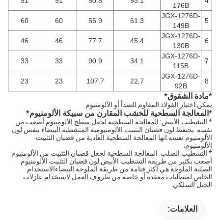
91
91
50.8
93.1
4
176B
JGX-1276D-
60
60
56.9
61.3
5
149B
JGX-1276D-
46
46
77.7
45.4
6
130B
JGX-1276D-
33
33
90.9
34.1
7
115B
JGX-1276D-
23
23
107.7
22.7
8
92B
*
مادة الشقوق
*
يمكن اختيار الفولاذ المقاوم للصدأ أو الألومنيوم
*
المعالجة السطحية للخشب المقارن من سبيكة الألومنيوم
*
* التشطيب الأبيض: المعالجة السطحية لجعل سطح الألومنيوم أصعب من
نفسه. يحتفظ لون قضبان التثبيت الألومنيومية المتشطبة البيضاء بنفس لون
الألومنيوم نفسه.انها المعالجة السطحية العادية من قضبان التثبيت
الألومنيوم;
* التشطيب الصلب: المعالجة السطحية لجعل قضبان التثبيت من الألومنيوم
أصعب بكثير من طريقة التشطيب الأبيض.لون قضبان التثبيت الألومنيوم
الصلبة الملوحة هي أكثر قتامة من طريقة الملوحة البيضاءالاستخدام
الخاص لمتطلبات معقدة أو خاصة من ظروف العمل لاستخدام عازلات
الحبل السلكي.
العلامات: