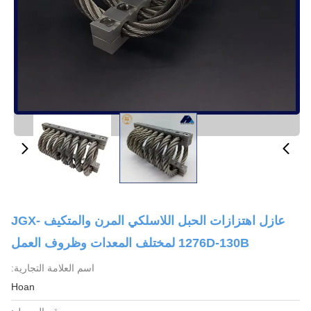
عازل اهتزازات الحبل اللاسلكي المرن والمتكيف JGX-
1276D-130B لمختلف المعدات وظروف العمل
اسم العلامة التجارية:
Hoan