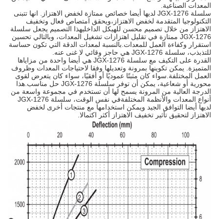
المعدات الصناعية.
سلسلة JGX-1276 لديها أيضا خصائص ممتازة لخفض الاهتزاز. انها تتبنى
التكنولوجيا المتقدمة لخفض الاهتزاز،ويحقق امتصاص فعال وتخفيف
الاهتزاز من خلال تصميم محسن للهيكل الداخليهذا التصميم يجعل سلسلة
JGX-1276 ممتازة في تقليل اهتزازات تشغيل المعدات، وبالتالي تحسين
استقرار وكفاءة العمل للمعدات.بالنسبة لمعدات الدقة التي تكون حساسة
للتذبذب، سلسلة JGX-1276 هي حاجز وقائي لا غنى عنه.
القدرة على التكيف مع سلسلة JGX-1276 هي أيضا واحدة من مزاياها
المتميزة. يمكن تكوينها بمرونة وتعديلها وفقا لاحتياجات المعدات وظروف
العمل المختلفة.سواء كان مثبتًا عموديًا أو أفقيًا، سواء كان يتعرض لقوى
محورية أو شعاعية، يمكن أن توفر سلسلة JGX-1276 حل مناسب.هذا
الدرجة العالية من المرونة يسمح لها أن تستخدم في مجموعة واسعة من
أنواع المعدات والأنظمة المختلفةفي نفس الوقت، سلسلة JGX-1276
لديها أيضا التوافق الجيد ويمكن استخدامها مع منتجات أخرى لخفض
الاهتزاز لتحقيق تأثير تخفيف الاهتزاز أكثر اكتمالا.