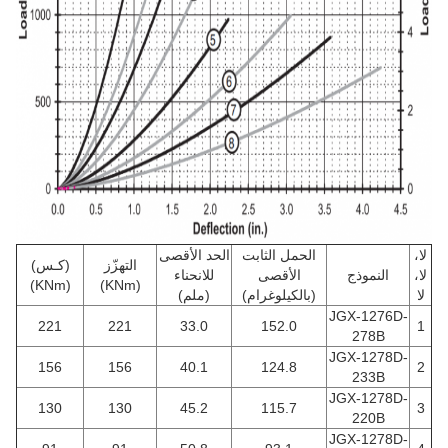
لا،
الحمل الثابت
الحد الأقصى
التهزّز
(كـس)
لا،
النموذج
الأقصى
للانحناء
(KNm)
(KNm)
لا
(بالكيلوغرام)
(ملم)
JGX-1276D-
221
221
33.0
152.0
1
278B
JGX-1278D-
156
156
40.1
124.8
2
233B
JGX-1278D-
130
130
45.2
115.7
3
220B
JGX-1278D-