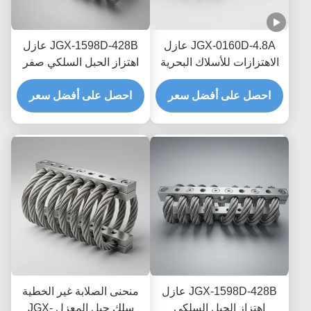
JGX-0160D-4.8A عازل
JGX-1598D-428B عازل
الاهتزازات للأسلاك البحرية
اهتزاز الحبل السلكي صفر
البحرية الخالية من الصيانة
الزحف التخفيف الاحتكاك
احصل على أفضل سعر
احصل على أفضل سعر
الخالي من الزيت لحماية
النقل البحري العابر
JGX-1598D-428B عازل
منحنى الصلابة غير الخطية
اهتزاز الحبل السلكي
سلك حبل المعزل JGX-