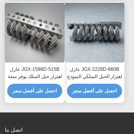
JGX-2228D-860B عازل
JGX-1598D-515B عازل
اهتزاز الحبل السلكي النموذج
اهتزاز حبل السلك يوفر سعة
السريع التجميع السريع
تحميل قابلة للتطوير وعزل
صمام الصدمة القابل
احصل على أفضل سعر
احصل على أفضل سعر
الضوضاء المنقولة بالهيكل
للتخصيص
اتصل بنا