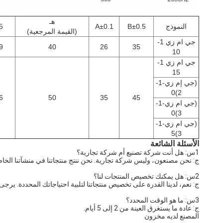
هـ
النموذج
B±0.5
A±0.1
5
(القيمة المرجعية)
جي ام زي 1-
9
40
26
35
10
جي ام زي 1-
15
(جي إم زي-1-
2)0
6
50
35
45
(جي ام زي-1-
3)0
(جي ام زي-1-
3)5
الأسئلة الشائعة
1س: هل أنت شركة تصنيع أم شركة تجارية؟
ج: نحن مصنعون، وليس شركة تجارية. نحن ننتج منتجاتنا في منشآتنا الخاص
2س: هل يمكنك تخصيص المنتجات لنا؟
ج: نعم، لدينا القدرة على تخصيص منتجاتنا لتلبية احتياجاتك المحددة. 
3س: ما هو الوقت المحدد؟
ج: عادة ما يستغرق العينة من 2 إلى 5 أيام.
المصنع لديه مخزون