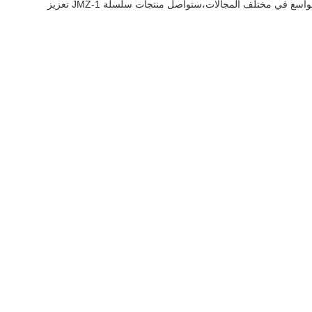
مكفّض الاحتكاك المعدني (جي إم زي-1) هو تقنية أساسية لا غنى عنها في مجال الطيرانأنها توفر حلًا فعالًا لعزل الاهتزازات لمعدات الطيرانمع تطبيقها الواسع في مختلف المجالات،ستواصل منتجات سلسلة JMZ-1 تعزيز