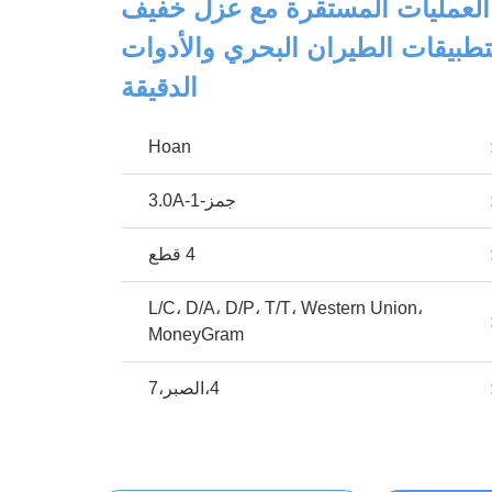
JMZ-1-3.0 العمليات المستقرة مع عزل خفيف
تطبيقات الطيران البحري والأدوات
الدقيقة
Hoan
جمز-1-3.0A
4 قطع
L/C، D/A، D/P، T/T، Western Union،
MoneyGram
4،الصبر،7