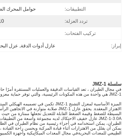
التطبيقات:
حوامل المحرك الص
تردد العزلة:
10 هرت
تركيب الفتحات:
إبراز:
عازل أدوات الدقة
, 
عزل البحر
سلسلة JMZ-1
في مجال الطيران ، تعد القياسات الدقيقة والعمليات المستقرة أمرًا ح
JMZ-1 هي واحدة من هذه المكونات الرئيسية، والتي توفر حماية معزولة من الاهتزاز الموثوق بها لأدوات ومعدات الطيران من خلال تصميمها الفريد وأدائها المتفوق.
الميزة الأساسية لمعزل التشنج JMZ-1 ت
الاهتزاز المعقدة. يحقق عازل JMZ-1 صلاب
البسيطة للضغط وقيمة الضغط القابلة للتعديل تجعلها ممتازة من حيث 
JMZ-1-3.0A عازل خفيف الاحتكاك لديه مجموعة واسعة من التط
الطيران، يمكن استخدامه في أجزاء رئيسية من نظام الطيران في الطائ
الطبيعي للمعدات البحريةفي مجال المعدات الميكانيكية وأجهزة الكمبيو