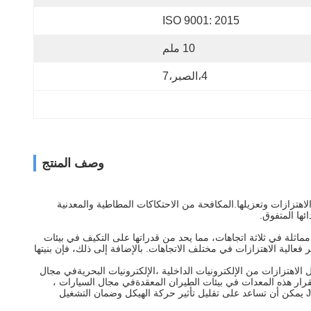
ISO 9001: 2015
10 ملم
4،الصبر،7
وصف المنتج
اهتزازات وتعزيلها.المكافحة من الاحتكاكات المطاطية والمعدنية
ية مع صلابة مماثلة في ثلاثة اتجاهات، مما يحد من قدراتها على التكيف في بيئات
 بشكل أكثر فعالية الاهتزازات في مختلف الاتجاهات. بالإضافة إلى ذلك، فإن بنيتها
 الاهتزازات من الإلكترونيات الداخلية ،الإلكترونيات البحريةفي مجال
رار هذه المعدات في بيئات الطيران المعقدةفي مجال السيارات ،
يمكن أن يقلل من الاهتزازات أثناء قيادة المركبة ويحسن راحة القيادة ، مع حماية الإلكترونيات الداخلية من الاهتزازات. في مجال السفن ، JMZ-1-3.0A يمكن أن تساعد على تقليل تأثير حركة الهيكل وضمان التشغيل