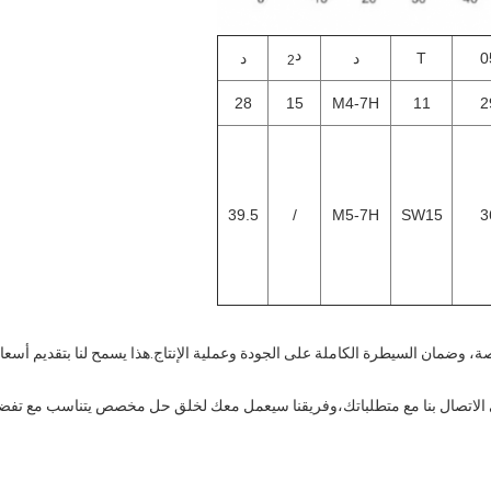
د
0
T
د
د
2
28
15
M4-7H
11
2
39.5
/
M5-7H
SW15
3
ة، وضمان السيطرة الكاملة على الجودة وعملية الإنتاج.هذا يسمح لنا بتقديم أسع
يرجى الاتصال بنا مع متطلباتك،وفريقنا سيعمل معك لخلق حل مخصص يتناسب مع تفضي