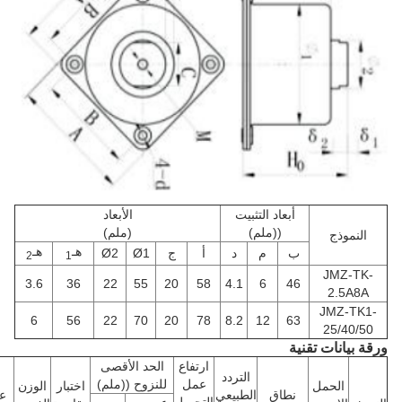
أبعاد التثبيت
الأبعاد
((ملم)
(ملم)
النموذج
هـ
هـ
ب
م
د
أ
ج
Ø1
Ø2
2
1
JMZ-TK-
3.6
36
22
55
20
58
4.1
6
46
2.5A8A
JMZ-TK1-
6
56
22
70
20
78
8.2
12
63
25/40/50
قة بيانات تقنية
ارتفاع
الحد الأقصى
التردد
عمل
للنزوح ((ملم)
الحمل
اختبار
الوزن
نطاق
الطبيعي
عمر