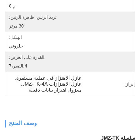
م 8
تردد الرنين، ظاهرة الرنين:
30 هرتز
الهيكل:
حلزوني
القدرة على العرض:
4،الصبر،7
عازل الاهتزاز في عملية مستقرة
, 
راز:
عازل الاهتزازات JMZ-TK-4A
, 
معزول اهتزاز بيانات دقيقة
وصف المنتج
لة JMZ-TK