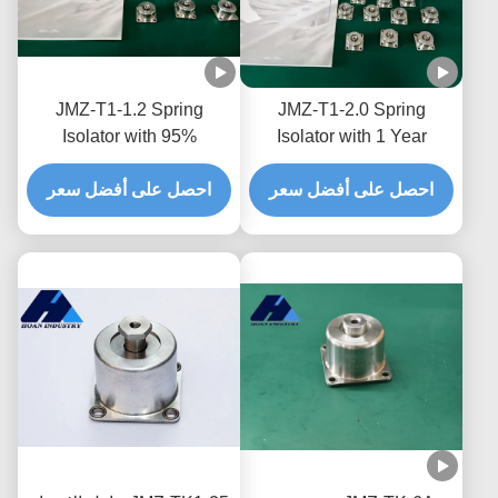
JMZ-T1-1.2 Spring
JMZ-T1-2.0 Spring
Isolator with 95%
Isolator with 1 Year
Isolation Efficiency 32mm
Warranty for Industrial
and Commercial
احصل على أفضل سعر
احصل على أفضل سعر
Overall Width and UL
Listed for Vibration
Applications and High
Isolation
Shock Absorption