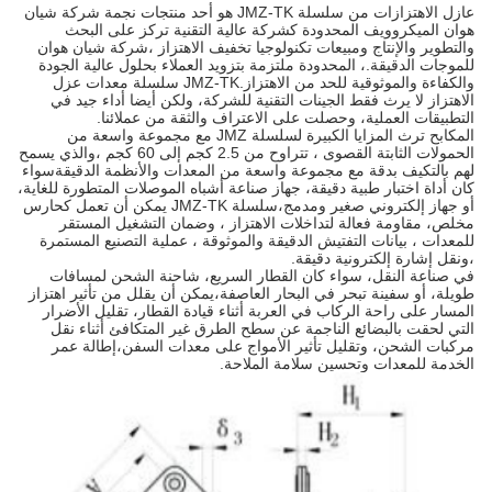
عازل الاهتزازات من سلسلة JMZ-TK هو أحد منتجات نجمة شركة شيان
ان الميكروويف المحدودة كشركة عالية التقنية تركز على البحث
لتطوير والإنتاج ومبيعات تكنولوجيا تخفيف الاهتزاز ،شركة شيان هوان
موجات الدقيقة.، المحدودة ملتزمة بتزويد العملاء بحلول عالية الجودة
والكفاءة والموثوقية للحد من الاهتزاز.JMZ-TK سلسلة معدات عزل
اهتزاز لا يرث فقط الجينات التقنية للشركة، ولكن أيضا أداء جيد في
تطبيقات العملية، وحصلت على الاعتراف والثقة من عملائنا.
المكابح ترث المزايا الكبيرة لسلسلة JMZ مع مجموعة واسعة من
الحمولات الثابتة القصوى ، تتراوح من 2.5 كجم إلى 60 كجم ،والذي يسمح
م بالتكيف بدقة مع مجموعة واسعة من المعدات والأنظمة الدقيقةسواء
ن أداة اختبار طبية دقيقة، جهاز صناعة أشباه الموصلات المتطورة للغاية،
أو جهاز إلكتروني صغير ومدمج،سلسلة JMZ-TK يمكن أن تعمل كحارس
لص، مقاومة فعالة لتداخلات الاهتزاز ، وضمان التشغيل المستقر
معدات ، بيانات التفتيش الدقيقة والموثوقة ، عملية التصنيع المستمرة
نقل إشارة إلكترونية دقيقة.
 صناعة النقل، سواء كان القطار السريع، شاحنة الشحن لمسافات
يلة، أو سفينة تبحر في البحار العاصفة،يمكن أن يقلل من تأثير اهتزاز
مسار على راحة الركاب في العربة أثناء قيادة القطار، تقليل الأضرار
تي لحقت بالبضائع الناجمة عن سطح الطرق غير المتكافئ أثناء نقل
كبات الشحن، وتقليل تأثير الأمواج على معدات السفن،إطالة عمر
خدمة للمعدات وتحسين سلامة الملاحة.