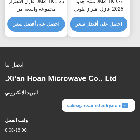
JMZ-TK-6A منتج جديد
JMZ-TK1-25 عازل الاهتزاز
2025 عازل اهتزاز طويل
مجموعة واسعة من
الأمد، عازل نابض يناسب
التطبيقات لمختلف
احصل على أفضل سعر
معظم المعدات القياسية
القطاعات والأنظمة
احصل على أفضل سعر
الصناعية
اتصل بنا
Xi'an Hoan Microwave Co., Ltd.
البريد الإلكتروني
sales@hoanindustry.com
وقت العمل
8:00-18:00