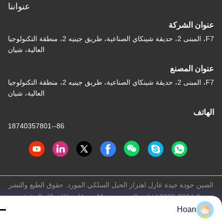
عنواننا
وان الشركة
F7، المبنى 2، حديقة شينكاي الصناعية، طريق جينيه 2، منطقة التكنولوجيا
العالية، شيان
وان المصنع
F7، المبنى 2، حديقة شينكاي الصناعية، طريق جينيه 2، منطقة التكنولوجيا
العالية، شيان
هاتف
86--18740357801
صين جودة جيدة عازل اهتزاز الحبل السلكي المورد. حقوق الطبع والنشر
© 2024-2026 Xi'an Hoan Microwave Co., Ltd. . كل الحقوق
محفوظة.
Hoan
سياسة الخصوصية
|
خريطة الموقع