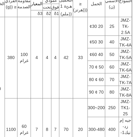
التحميل
عمودي
نموذج
الاسمي
مقاومة
الفردي
الحمل
≤
المعيار
الخدمة
هـ
± 1
(ن)
الصدمة
≤ ((g)
فوق
تحت
0
(((هرتز)
δ3
δ2
δ1
((ملم)
JMZ
20 ¢30
25
TK-
2.5
JMZ
30 ¢50
40
TK-4
JMZ
100
40 ¢60
50
380
4
4
4
42
33
TK-5
غرام
JMZ
50 ¢ 70
60
TK-6
JMZ
60 ¢ 80
70
TK-7
10
JMZ
70 ¢ 90
80
TK-8
JMZ
200~300
250
TK1
25
ه إم
زد-
60
1100
7
8
7
70
20
300-480
400
تيك1-
غرام