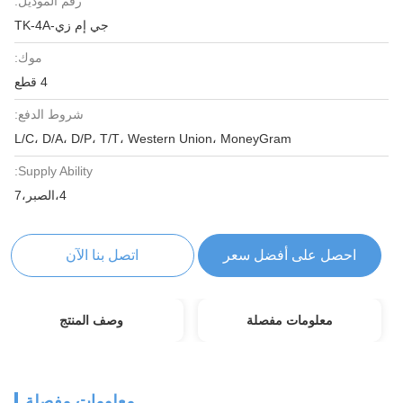
رقم الموديل:
جي إم زي-TK-4A
موك:
4 قطع
شروط الدفع:
L/C، D/A، D/P، T/T، Western Union، MoneyGram
Supply Ability:
4،الصبر،7
احصل على أفضل سعر
اتصل بنا الآن
معلومات مفصلة
وصف المنتج
معلومات مفصلة