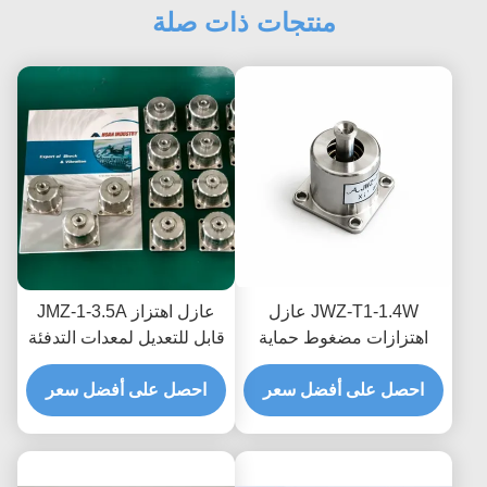
منتجات ذات صلة
JWZ-T1-1.4W عازل
عازل اهتزاز JMZ-1-3.5A
اهتزازات مضغوط حماية
قابل للتعديل لمعدات التدفئة
ثابتة من الصدمات
والتهوية وتكييف الهواء،
والاهتزازات للمعدات
احصل على أفضل سعر
حمولة 3.5 كجم
احصل على أفضل سعر
الخفيفة الوزن