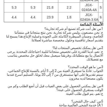
0240A-4.5A
JGX-
5.3
5.3
21.8
2.2
5
0240A-4A
JGX-
4.4
4.4
23.9
1.8
6
0240A-3.6A
الأسئلة الشائعة
1س: هل أنت شركة تصنيع أم شركة تجارية؟
ج: نحن مصنعون، وليس شركة تجارية. نحن ننتج منتجاتنا في منشآتنا
الخاصة، وضمان السيطرة الكاملة على الجودة وعملية الإنتاج.هذا يسمح لنا
بتقديم أسعار تنافسية وحلول مخصصة مباشرة لعملائنا.
2س: هل يمكنك تخصيص المنتجات لنا؟
ج: نعم، لدينا القدرة على تخصيص منتجاتنا لتلبية احتياجاتك المحددة. يرجى
الاتصال بنا مع متطلباتك،وفريقنا سيعمل معك لخلق حل مخصص يتناسب
مع تفضيلاتك.
3س: ما هو الوقت المحدد؟
الجواب: عادةً ما تستغرق العينة من 2 إلى 5 أيام. بالنسبة للإنتاج الجماعي،
سيتم تقديرها على أنها ستستغرق من 7 إلى 20 يومًا، التسليم أسرع عندما
يكون مصنعنا لديه مخزون.
4س: هل يمكنني الحصول على بعض العينات قبل أن أضع الطلب وكم من
الوقت يستغرق الحصول على عينة؟
ج:نعم، يتم قبول طلب العينة
5س: كيف حال الشحن؟
A:1) خدمة الشحن العالمية متاحة