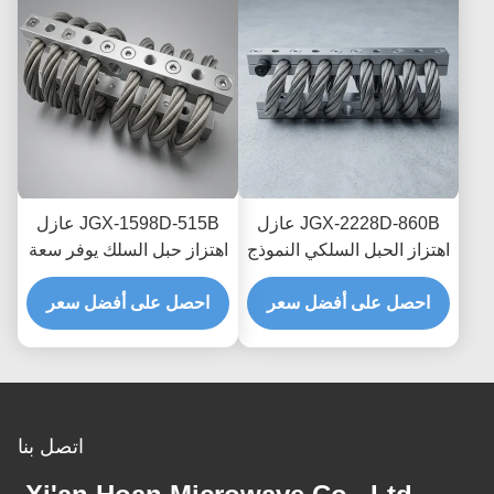
JGX-2228D-860B عازل
JGX-1598D-515B عازل
اهتزاز الحبل السلكي النموذج
اهتزاز حبل السلك يوفر سعة
السريع التجميع السريع
تحميل قابلة للتطوير وعزل
صمام الصدمة القابل
احصل على أفضل سعر
احصل على أفضل سعر
الضوضاء المنقولة بالهيكل
للتخصيص
اتصل بنا