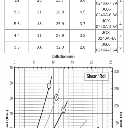
14
28
15.7
5.4
2
0240A-7.7A
JGX-
9.6
21
18.8
4.5
3
0240A-6.3A
JGX-
5.6
13
25.9
3.7
4
0240A-4.5A
JGX-
4.4
11
27.9
3.2
5
0240A-4A
JGX-
3.5
9.6
32.0
2.8
6
0240A-3.6A