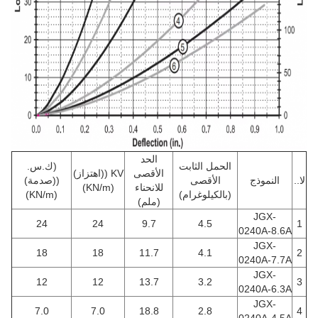
الحد
الحمل الثابت
(ك.س.
الأقصى
KV ((اهتزاز)
لا..
النموذج
الأقصى
((صدمة)
للانحناء
(KN/m)
(بالكيلوغرام)
(KN/m)
(ملم)
JGX-
24
24
9.7
4.5
1
0240A-8.6A
JGX-
18
18
11.7
4.1
2
0240A-7.7A
JGX-
12
12
13.7
3.2
3
0240A-6.3A
JGX-
7.0
7.0
18.8
2.8
4