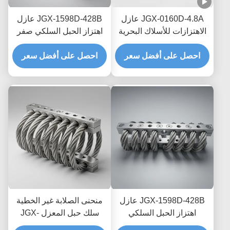
JGX-0160D-4.8A عازل
JGX-1598D-428B عازل
الاهتزازات للأسلاك البحرية
اهتزاز الحبل السلكي صفر
البحرية الخالية من الصيانة
الزحف التخفيف الاحتكاك
احصل على أفضل سعر
احصل على أفضل سعر
الخالي من الزيت لحماية
النقل البحري العابر
JGX-1598D-428B عازل
منحنى الصلابة غير الخطية
اهتزاز الحبل السلكي
سلك حبل المعزل JGX-
الفطري المقاوم للغسل
2228D-665B حامل معدني