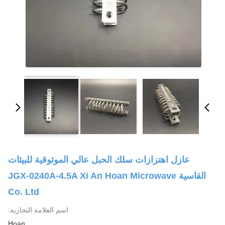
عازل اهتزازات سلك الحبل عالي الموثوقية للبيئات
القاسية JGX-0240A-4.5A Xi An Hoan Microwave
Co. Ltd
اسم العلامة التجارية:
Hoan