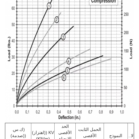
الحد
الحمل الثابت
(ك.س.
الأقصى
KV ((اهتزاز)
لا..
النموذج
الأقصى
((صدمة)
للانحناء
(KN/m)