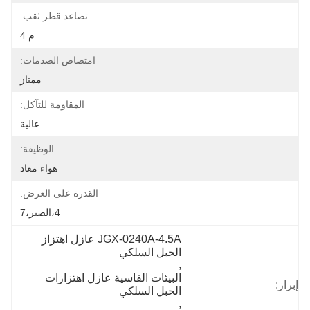
تصاعد قطر ثقب:
م 4
امتصاص الصدمات:
ممتاز
المقاومة للتآكل:
عالية
الوظيفة:
هواء معاد
القدرة على العرض:
4،الصبر،7
JGX-0240A-4.5A عازل اهتزاز 
الحبل السلكي
, 
البيئات القاسية عازل اهتزازات 
إبراز:
الحبل السلكي
, 