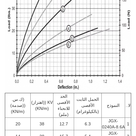
الحد
الحمل الثابت
(ك.س.
الأقصى
KV ((اهتزاز)
لا..
النموذج
الأقصى
((صدمة)
للانحناء
(KN/m)
(بالكيلوغرام)
(KN/m)
(ملم)
JGX-
20
38
12.7
6.3
1
0240A-8.6A
JGX-