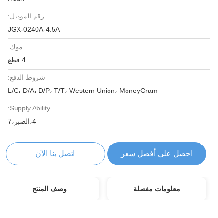
رقم الموديل:
JGX-0240A-4.5A
موك:
4 قطع
شروط الدفع:
L/C، D/A، D/P، T/T، Western Union، MoneyGram
Supply Ability:
4،الصبر،7
احصل على أفضل سعر
اتصل بنا الآن
معلومات مفصلة
وصف المنتج