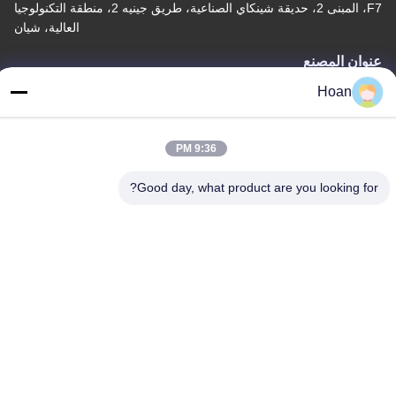
F7، المبنى 2، حديقة شينكاي الصناعية، طريق جينيه 2، منطقة التكنولوجيا
العالية، شيان
عنوان المصنع
F7، المبنى 2، حديقة شينكاي الصناعية، طريق جينيه 2، منطقة التكنولوجيا
Hoan
العالية، شيان
الهاتف
9:36 PM
86--18740357801
Good day, what product are you looking for?
الصين جودة جيدة عازل اهتزاز الحبل السلكي المورد. حقوق الطبع والنشر
© 2024-2026 Xi'an Hoan Microwave Co., Ltd. . كل الحقوق
محفوظة.
سياسة الخصوصية
|
خريطة الموقع