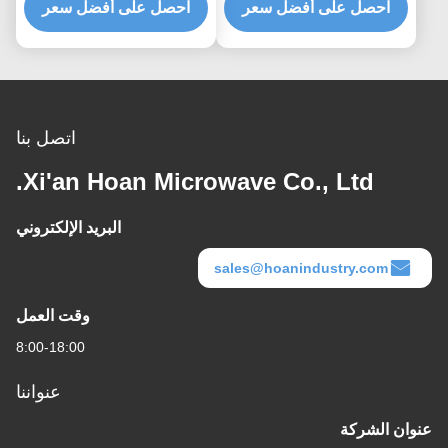
صمام الصدمة القابل
احصل على أفضل سعر
احصل على أفضل سعر
الضوضاء المنقولة بالهيكل
للتخصيص
اتصل بنا
Xi'an Hoan Microwave Co., Ltd.
البريد الإلكتروني
sales@hoanindustry.com
وقت العمل
8:00-18:00
عنواننا
عنوان الشركة