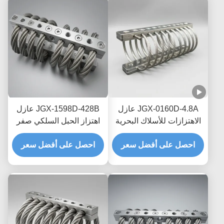
JGX-0160D-4.8A عازل
JGX-1598D-428B عازل
الاهتزازات للأسلاك البحرية
اهتزاز الحبل السلكي صفر
البحرية الخالية من الصيانة
الزحف التخفيف الاحتكاك
احصل على أفضل سعر
احصل على أفضل سعر
الخالي من الزيت لحماية
النقل البحري العابر