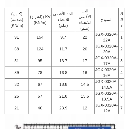
الحد
لا،
الحد الأقصى
(كـس)
الأقصى
KV ((اهتزاز)
لا،
النموذج
للانحناء
(صدمة)
للانحناء
(KN/m)
لا
(ملم)
(KN/m)
(ملم)
JGX-0320A-
91
154
9.7
22
1
22A
JGX-0320A-
68
124
11.7
20
2
20A
JGX-0320A-
51
95
13.7
17
3
17A
JGX-0320A-
39
78
16.8
16
4
16A
JGX-0320A-
32
67
18.8
14.5
5
14.5A
JGX-0320A-
25
57
21.8
13.5
6
13.5A
JGX-0320A-
21
46
23.9
12
7
12A