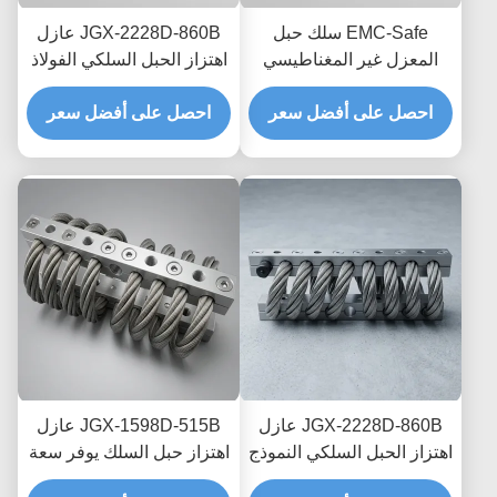
EMC-Safe سلك حبل
JGX-2228D-860B عازل
المعزل غير المغناطيسي
اهتزاز الحبل السلكي الفولاذ
JGX-2228D-665B حامل
المقاوم للصدأ حياة طويلة
تبديد الصدمات العابر
احصل على أفضل سعر
احصل على أفضل سعر
الصناعية مستمع الصدمات
للإلكترونيات الدقيقة
JGX-2228D-860B عازل
JGX-1598D-515B عازل
اهتزاز الحبل السلكي النموذج
اهتزاز حبل السلك يوفر سعة
السريع التجميع السريع
تحميل قابلة للتطوير وعزل