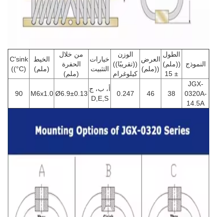
الطول
الوزن
من خلال
العرض
خيارات
الخيط
C'sink
النموذج
((ملم)
((تقريبًا))
الحفرة
((ملم)
التثبيت
(ملم)
((°C)
± 15
كيلوغرام
(ملم)
JGX-
أ، ب، ج
90
M6x1.0
Ø6.9±0.13
0.247
46
38
0320A-
D,E,S
14.5A