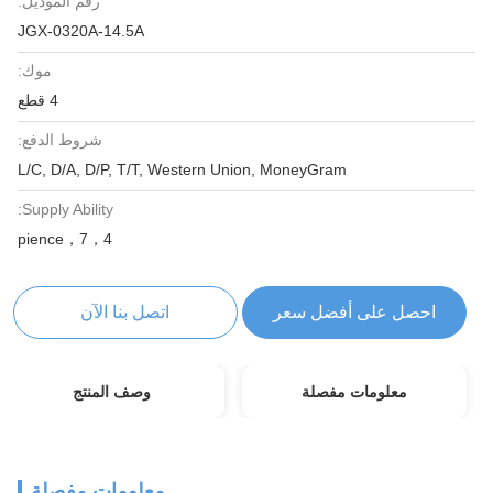
رقم الموديل:
JGX-0320A-14.5A
موك:
4 قطع
شروط الدفع:
L/C, D/A, D/P, T/T, Western Union, MoneyGram
Supply Ability:
4，pience，7
احصل على أفضل سعر
اتصل بنا الآن
معلومات مفصلة
وصف المنتج
معلومات مفصلة