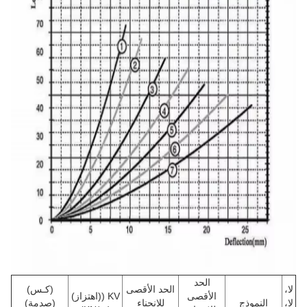
الحد
لا،
الحد الأقصى
(كـس)
الأقصى
KV ((اهتزاز)
لا،
النموذج
للانحناء
(صدمة)