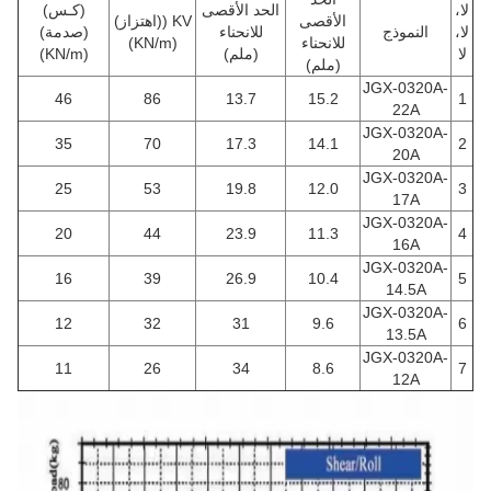
لا،
الحد الأقصى
(كـس)
الأقصى
KV ((اهتزاز)
لا،
النموذج
للانحناء
(صدمة)
للانحناء
(KN/m)
لا
(ملم)
(KN/m)
(ملم)
JGX-0320A-
46
86
13.7
15.2
1
22A
JGX-0320A-
35
70
17.3
14.1
2
20A
JGX-0320A-
25
53
19.8
12.0
3
17A
JGX-0320A-
20
44
23.9
11.3
4
16A
JGX-0320A-
16
39
26.9
10.4
5
14.5A
JGX-0320A-
12
32
31
9.6
6
13.5A
JGX-0320A-
11
26
34
8.6
7
12A