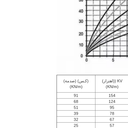
KV ((اهتزاز)
(كـس) (صدمة)
(KN/m)
(KN/m)
91
154
68
124
51
95
39
78
32
67
25
57