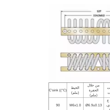
من خلال
ت
الخيط
الحفرة
C'sink ((°C)
ت
(ملم)
(ملم)
 ج
ي،
Ø6.9±0.13
M6x1.0
90