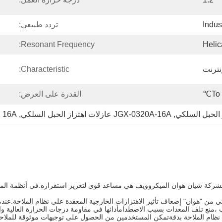
Indus
تردد طبيعي:
Resonant Frequency:
Helic
نترنت
Characteristic:
القدرة على العرض:
 الحبل السلكي
, 
JGX-0320A-16A عازلات اهتزاز الحبل السلكي
, 
16A عازلات اهتزاز الحبل السلكي
شركة شيان هوان الميكروويف هي مساعد قوي لتعزيز استقراره.في أنظمة الملاح
 من "هوان" إضعاف تأثير الاهتزازات الخارجية المعقدة على نظام الملاحة.عندما
 ،منع تلف المعدات بسبب الاصطدامأدائها في مقاومة درجات الحرارة العالية
 نظام الملاحة بدقةتمكن المستخدمين من الحصول على توجيهات موثوقة للملا