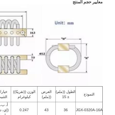
معايير حجم المنتج
الطول ((ملم)
العرض
الوزن ((تقريبًا))
خيارا
النموذج
± 15
((ملم)
كيلوغرام
التثبي
أ، ب،
JGX-0320A-16A
36
43
0.247
(إي، د