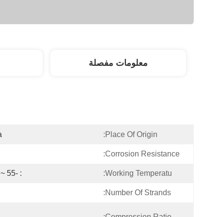
معلومات مفصلة
a
Place Of Origin:
Corrosion Resistance:
: -55 ~ +120
Working Temperatu:
Number Of Strands:
Compression Ratio: