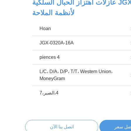
JGX-0320A-16A عازلات اهتزاز الحبال السلكية
لأنظمة الملاحة
Hoan
JGX-0320A-16A
4 piences
L/C، D/A، D/P، T/T، Western Union،
MoneyGram
4،الصبر،7
ضل سعر
اتصل بنا الآن