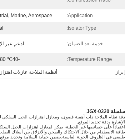
trial, Marine, Aerospace
Application:
al
Isolator Type:
خدمة بعد الضمان:
الدعم عبر الإ
-40℃ To 80℃
Temperature Range:
إبراز:
أنظمة الملاحة عازلات اهتزاز
سلسلة JGX-0320
دقة نظام الملاحة ذات أهمية قصوى، ومعازل اهتزازات الحبل السلكي ل
الإشارة ودقة تحديد الموقع.
اعتماداً على خصائصها غير الخطية، يمكن لمعازل اهتزازات الحبل السلكي
طاقة الاصطدام من خلال الاحتكاك والطحن والانزلاق بين أسلاك الصلب
طبيعي في الظروف الجوية القاسية.يضمن حماية السلامة وتحديد موقع