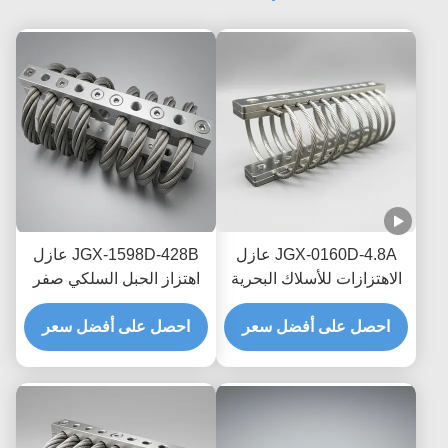
JGX-0160D-4.8A عازل
JGX-1598D-428B عازل
الاهتزازات للأسلاك البحرية
اهتزاز الحبل السلكي صفر
البحرية الخالية من الصيانة
الزحف التخفيف الاحتكاك
احصل على أفضل سعر
احصل على أفضل سعر
الخالي من الزيت لحماية
النقل البحري العابر