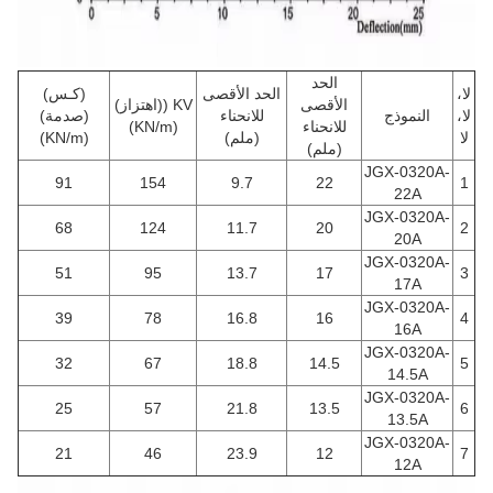
الحد
لا،
الحد الأقصى
(كـس)
الأقصى
KV ((اهتزاز)
لا،
النموذج
للانحناء
(صدمة)
للانحناء
(KN/m)
لا
(ملم)
(KN/m)
(ملم)
JGX-0320A-
91
154
9.7
22
1
22A
JGX-0320A-
68
124
11.7
20
2
20A
JGX-0320A-
51
95
13.7
17
3
17A
JGX-0320A-
39
78
16.8
16
4
16A
JGX-0320A-
32
67
18.8
14.5
5
14.5A
JGX-0320A-
25
57
21.8
13.5
6
13.5A
JGX-0320A-
21
46
23.9
12
7
12A