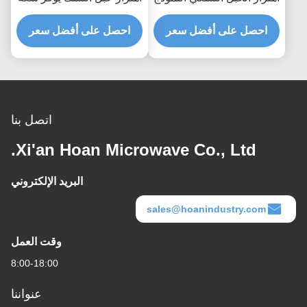
السريع التجميع السريع
تحميل قابلة للتطوير وعزل
صمام الصدمة القابل
احصل على أفضل سعر
احصل على أفضل سعر
الضوضاء المنقولة بالهيكل
للتخصيص
اتصل بنا
Xi'an Hoan Microwave Co., Ltd.
البريد الإلكتروني
sales@hoanindustry.com
وقت العمل
8:00-18:00
عنواننا