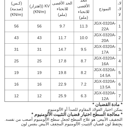
الحد
لا،
الحد الأقصى
(كـس)
الأقصى
KV ((اهتزاز)
لا،
النموذج
للانحناء
(صدمة)
للانحناء
(KN/m)
لا
(ملم)
(KN/m)
(ملم)
JGX-0320A-
56
56
9.7
11.3
1
22A
JGX-0320A-
43
43
11.7
10.0
2
20A
JGX-0320A-
31
31
14.7
9.5
3
17A
JGX-0320A-
25
25
17.8
8.7
4
16A
JGX-0320A-
19
19
19.8
8.2
5
14.5A
JGX-0320A-
16
16
22.9
7.2
6
13.5A
JGX-0320A-
12
12
25.9
6.3
7
12A
* مادة القضبان *
يمكن اختيار الفولاذ المقاوم للصدأ أو الألومنيوم
* معالجة السطح اختيار قضبان التثبيت الألومنيوم *
التجفيف الأبيض: هو علاج السطح لجعل سطح الألومنيوم أصعب من نفسه.
يحتفظ لون قضبان التثبيت الألومنيوم المجفف الأبيض بنفس لون