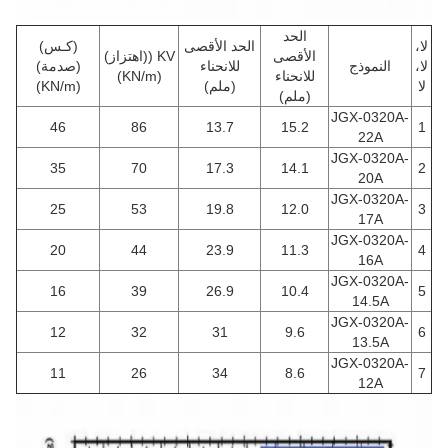
الحد
لا،
الحد الأقصى
(كـس)
الأقصى
KV ((اهتزاز)
لا،
النموذج
للانحناء
(صدمة)
للانحناء
(KN/m)
لا
(ملم)
(KN/m)
(ملم)
JGX-0320A-
46
86
13.7
15.2
1
22A
JGX-0320A-
35
70
17.3
14.1
2
20A
JGX-0320A-
25
53
19.8
12.0
3
17A
JGX-0320A-
20
44
23.9
11.3
4
16A
JGX-0320A-
16
39
26.9
10.4
5
14.5A
JGX-0320A-
12
32
31
9.6
6
13.5A
JGX-0320A-
11
26
34
8.6
7
12A