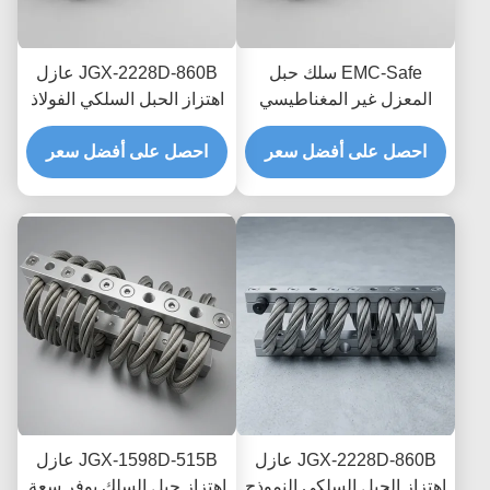
EMC-Safe سلك حبل
JGX-2228D-860B عازل
المعزل غير المغناطيسي
اهتزاز الحبل السلكي الفولاذ
JGX-2228D-665B حامل
المقاوم للصدأ حياة طويلة
تبديد الصدمات العابر
احصل على أفضل سعر
احصل على أفضل سعر
الصناعية مستمع الصدمات
للإلكترونيات الدقيقة
JGX-2228D-860B عازل
JGX-1598D-515B عازل
اهتزاز الحبل السلكي النموذج
اهتزاز حبل السلك يوفر سعة