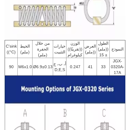
الطول
الوزن
من خلال
العرض
خيارات
الخيط
C'sink
النموذج
((ملم)
((تقريبًا))
الحفرة
((ملم)
التثبيت
(ملم)
((°C)
± 15
كيلوغرام
(ملم)
JGX-
أ، ب، ج
90
M6x1.0
Ø6.9±0.13
0.247
41
33
0320A-
D,E,S
17A