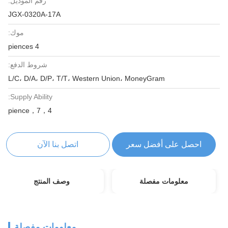
رقم الموديل:
JGX-0320A-17A
موك:
4 piences
شروط الدفع:
L/C، D/A، D/P، T/T، Western Union، MoneyGram
Supply Ability:
4，pience，7
احصل على أفضل سعر
اتصل بنا الآن
معلومات مفصلة
وصف المنتج
معلومات مفصلة