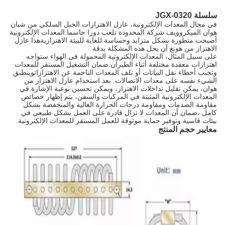
سلسلة JGX-0320
في مجال المعدات الإلكترونية، عازل الاهتزازات الحبل السلكي من شيان
هوان الميكروويف شركة المحدودة تلعب دورا حاسما.المعدات الإلكترونية
أصبحت متطورة بشكل متزايد وحساسة للغاية للبيئة الاهتزازيةهذا عازل
الاهتزاز من هونغ آن يحل هذه المشكلة بدقة
على سبيل المثال، المعدات الإلكترونية المحمولة في الهواء ستواجه
اهتزازات معقدة مختلفة أثناء الطيران.ضمان التشغيل المستقر للمعدات
وتجنب أخطاء نقل البيانات أو تلف المعدات الناجمة عن الاهتزازاتوينطبق
الشيء نفسه على معدات الاتصالات. بعد استخدام عازل الاهتزاز من
هوان، يمكن تقليل تداخلات الاهتزاز، ويمكن تحسين نوعية الإشارة.في
المعدات الإلكترونية المثبتة في المركبات والسفن، يتم إظهار خصائص
مقاومة الصدمات ومقاومة درجات الحرارة العالية والمنخفضة بشكل
كامل ،ضمان أن المعدات لا تزال قادرة على العمل بشكل طبيعي في
بيئات قاسية وتوفير حماية موثوقة للعمل المستقر للمعدات الإلكترونية.
معايير حجم المنتج