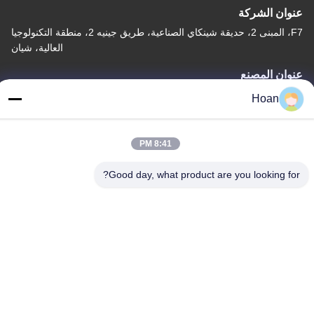
عنوان الشركة
F7، المبنى 2، حديقة شينكاي الصناعية، طريق جينيه 2، منطقة التكنولوجيا
العالية، شيان
عنوان المصنع
F7، المبنى 2، حديقة شينكاي الصناعية، طريق جينيه 2، منطقة التكنولوجيا
Hoan
العالية، شيان
الهاتف
8:41 PM
86--18740357801
Good day, what product are you looking for?
الصين جودة جيدة عازل اهتزاز الحبل السلكي المورد. حقوق الطبع والنشر
© 2024-2026 Xi'an Hoan Microwave Co., Ltd. . كل الحقوق
محفوظة.
سياسة الخصوصية
|
خريطة الموقع