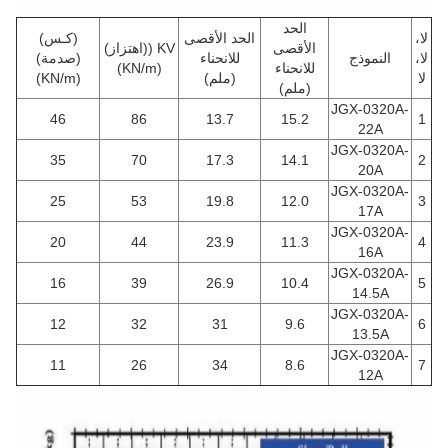
الحد
لا،
الحد الأقصى
(كـس)
الأقصى
KV ((اهتزاز)
لا،
النموذج
للانحناء
(صدمة)
للانحناء
(KN/m)
لا
(ملم)
(KN/m)
(ملم)
JGX-0320A-
46
86
13.7
15.2
1
22A
JGX-0320A-
35
70
17.3
14.1
2
20A
JGX-0320A-
25
53
19.8
12.0
3
17A
JGX-0320A-
20
44
23.9
11.3
4
16A
JGX-0320A-
16
39
26.9
10.4
5
14.5A
JGX-0320A-
12
32
31
9.6
6
13.5A
JGX-0320A-
11
26
34
8.6
7
12A