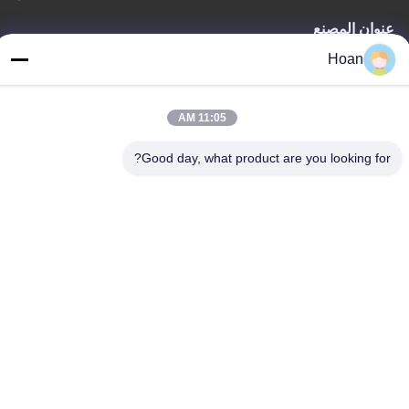
عنوان المصنع
F7، المبنى 2، حديقة شينكاي الصناعية، طريق جينيه 2، منطقة التكنولوجيا
Hoan
العالية، شيان
الهاتف
11:05 AM
86--18740357801
Good day, what product are you looking for?
الصين جودة جيدة عازل اهتزاز الحبل السلكي المورد. حقوق الطبع والنشر
© 2024-2026 Xi'an Hoan Microwave Co., Ltd. . كل الحقوق
محفوظة.
سياسة الخصوصية
|
خريطة الموقع