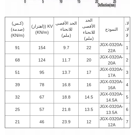
الحد
لا،
الحد الأقصى
(كـس)
الأقصى
KV ((اهتزاز)
لا،
النموذج
للانحناء
(صدمة)
للانحناء
(KN/m)
لا
(ملم)
(KN/m)
(ملم)
JGX-0320A-
91
154
9.7
22
1
22A
JGX-0320A-
68
124
11.7
20
2
20A
JGX-0320A-
51
95
13.7
17
3
17A
JGX-0320A-
39
78
16.8
16
4
16A
JGX-0320A-
32
67
18.8
14.5
5
14.5A
JGX-0320A-
25
57
21.8
13.5
6
13.5A
JGX-0320A-
21
46
23.9
12
7
12A