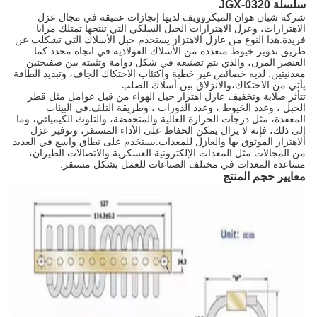
سلسلة JGX-0320
شركة شيان هوان الميكروويف لديها إنجازات عميقة في مجال عزل
الاهتزازات، وعزل الاهتزازات الحبل السلكي التي تنتجها تمتلك مزايا
فريدة.هذا النوع من عازل الاهتزاز يستخدم حبل الأسلاك التي تشكلت عن
طريق تدوير خيوط متعددة من الأسلاك الفولاذية في اتجاه محدد كما
العنصر المرن، والذي يتم تصنيعه في شكل دوامة وتثبيته بين صفيحتين
معدنيتين. لديه خصائص غير خطية واكتئاب الاحتكاك الجاف، وتبديد الطاقة
يأتي من الاحتكاك،والانزلاق بين أسلاك الصلب.
تتأثر صلابة وتخفيف عازل اهتزاز حبل الهواء من قبل عوامل مثل قطر
الحبل ، وعدد الخيوط ، وعدد الدورات ، وطريقة التلف.في البيئات
المعقدة، مثل درجات الحرارة العالية والمنخفضة، والتلوث الكيميائي، وما
إلى ذلك، فإنه لا يزال يمكن الحفاظ على الأداء المستقر، وتوفير عزل
الاهتزاز الموثوق بها والعازل للمعدات.يستخدم على نطاق واسع في العديد
من المجالات مثل المعدات الإلكترونية العسكرية والاتصالات الطيران،
مساعدة المعدات في مختلف الصناعات للعمل بشكل مستقر.
معايير حجم المنتج