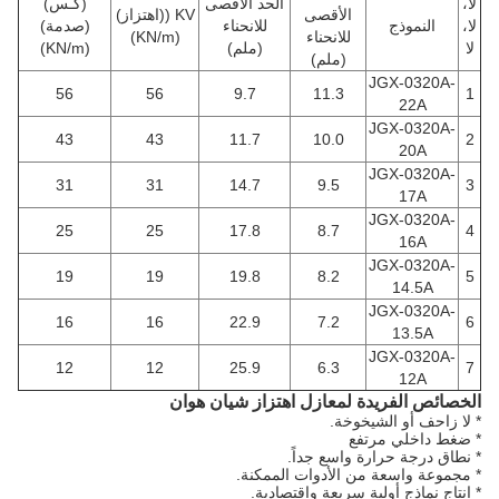
لا،
الحد الأقصى
(كـس)
الأقصى
KV ((اهتزاز)
لا،
النموذج
للانحناء
(صدمة)
للانحناء
(KN/m)
لا
(ملم)
(KN/m)
(ملم)
JGX-0320A-
56
56
9.7
11.3
1
22A
JGX-0320A-
43
43
11.7
10.0
2
20A
JGX-0320A-
31
31
14.7
9.5
3
17A
JGX-0320A-
25
25
17.8
8.7
4
16A
JGX-0320A-
19
19
19.8
8.2
5
14.5A
JGX-0320A-
16
16
22.9
7.2
6
13.5A
JGX-0320A-
12
12
25.9
6.3
7
12A
الخصائص الفريدة لمعازل اهتزاز شيان هوان
* لا زاحف أو الشيخوخة.
* ضغط داخلي مرتفع
* نطاق درجة حرارة واسع جداً.
* مجموعة واسعة من الأدوات الممكنة.
* إنتاج نماذج أولية سريعة واقتصادية.