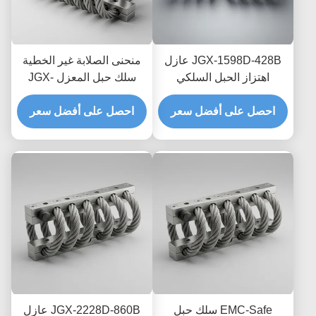
JGX-1598D-428B عازل
منحنى الصلابة غير الخطية
اهتزاز الحبل السلكي
سلك حبل المعزل JGX-
الفطري المقاوم للغسل
2228D-665B حامل معدني
الكيميائي عازل الفولاذ
احصل على أفضل سعر
بالكامل صديق للبيئة
احصل على أفضل سعر
المقاوم للصدأ
للمعدات الصناعية
EMC-Safe سلك حبل
JGX-2228D-860B عازل