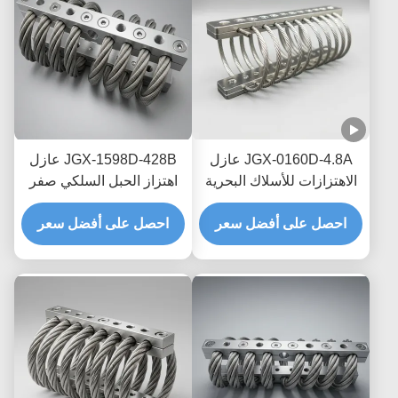
JGX-0160D-4.8A عازل
JGX-1598D-428B عازل
الاهتزازات للأسلاك البحرية
اهتزاز الحبل السلكي صفر
البحرية الخالية من الصيانة
الزحف التخفيف الاحتكاك
احصل على أفضل سعر
احصل على أفضل سعر
الخالي من الزيت لحماية
النقل البحري العابر