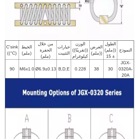
الطول
الوزن
من خلال
العرض
خيارات
الخيط
C'sink
النموذج
((ملم)
((تقريبًا))
الحفرة
((ملم)
التثبيت
(ملم)
((°C)
± 15
كيلوغرام
(ملم)
JGX-
90
M6x1.0
Ø6.9±0.13
B,D,E
0.228
38
30
0320A-
20A