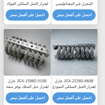
المعزل غير المغناطيسي
اهتزاز الحبل السلكي الفولاذ
JGX-2228D-665B حامل
المقاوم للصدأ حياة طويلة
تبديد الصدمات العابر
احصل على أفضل سعر
احصل على أفضل سعر
الصناعية مستمع الصدمات
للإلكترونيات الدقيقة
JGX-2228D-860B عازل
JGX-1598D-515B عازل
اهتزاز الحبل السلكي النموذج
اهتزاز حبل السلك يوفر سعة
السريع التجميع السريع
تحميل قابلة للتطوير وعزل
صمام الصدمة القابل
احصل على أفضل سعر
احصل على أفضل سعر
الضوضاء المنقولة بالهيكل
للتخصيص