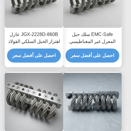
EMC-Safe سلك حبل
JGX-2228D-860B عازل
المعزل غير المغناطيسي
اهتزاز الحبل السلكي الفولاذ
JGX-2228D-665B حامل
المقاوم للصدأ حياة طويلة
تبديد الصدمات العابر
احصل على أفضل سعر
احصل على أفضل سعر
الصناعية مستمع الصدمات
للإلكترونيات الدقيقة