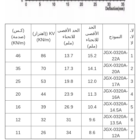
الحد
لا،
الحد الأقصى
(كـس)
الأقصى
KV ((اهتزاز)
لا،
النموذج
للانحناء
(صدمة)
للانحناء
(KN/m)
لا
(ملم)
(KN/m)
(ملم)
JGX-0320A-
46
86
13.7
15.2
1
22A
JGX-0320A-
35
70
17.3
14.1
2
20A
JGX-0320A-
25
53
19.8
12.0
3
17A
JGX-0320A-
20
44
23.9
11.3
4
16A
JGX-0320A-
16
39
26.9
10.4
5
14.5A
JGX-0320A-
12
32
31
9.6
6
13.5A
JGX-0320A-
11
26
34
8.6
7
12A