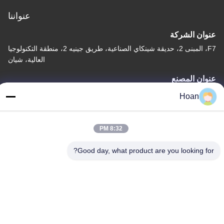
عنواننا
عنوان الشركة
F7، المبنى 2، حديقة شينكاي الصناعية، طريق جينيه 2، منطقة التكنولوجيا
العالية، شيان
عنوان المصنع
F7، المبنى 2، حديقة شينكاي الصناعية، طريق جينيه 2، منطقة التكنولوجيا
Hoan
العالية، شيان
الهاتف
8:32 PM
86--18740357801
Good day, what product are you looking for?
الصين جودة جيدة عازل اهتزاز الحبل السلكي المورد. حقوق الطبع والنشر
© 2024-2026 Xi'an Hoan Microwave Co., Ltd. . كل الحقوق
محفوظة.