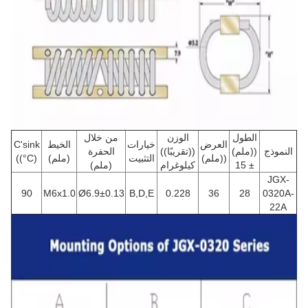
الطول
الوزن
من خلال
العرض
خيارات
الخيط
C'sink
النموذج
((ملم)
((تقريبًا))
الحفرة
((ملم)
التثبيت
(ملم)
((°C)
± 15
كيلوغرام
(ملم)
JGX-
90
M6x1.0
Ø6.9±0.13
B,D,E
0.228
36
28
0320A-
22A