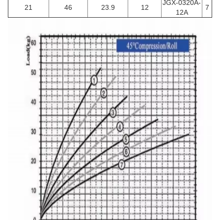
JGX-0320A-
21
46
23.9
12
7
12A