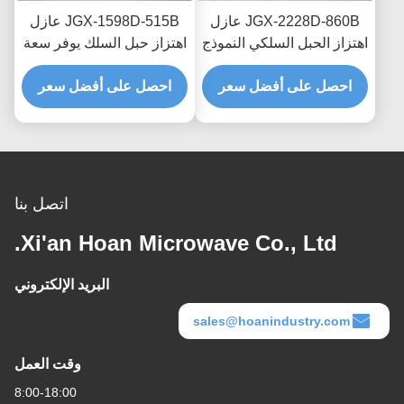
JGX-2228D-860B عازل
JGX-1598D-515B عازل
اهتزاز الحبل السلكي النموذج
اهتزاز حبل السلك يوفر سعة
السريع التجميع السريع
تحميل قابلة للتطوير وعزل
صمام الصدمة القابل
احصل على أفضل سعر
احصل على أفضل سعر
الضوضاء المنقولة بالهيكل
للتخصيص
اتصل بنا
Xi'an Hoan Microwave Co., Ltd.
البريد الإلكتروني
sales@hoanindustry.com
وقت العمل
8:00-18:00