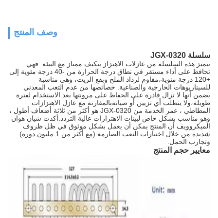
وصف المنتج
سلسلة JGX-0320
تتميز هذه السلسلة من عازلات الاهتزاز بتكيف ممتاز مع البيئة: فهي
تحافظ على أداء مستقر في نطاق درجة الحرارة من -40 درجة مئوية إلى
+120 درجة مئوية،مقاوم لرذاذ الملح وبقع الزيت، وهي مناسبة
للسيناريوهات الخارجية والصناعية. خصائصها من عدم التعب المعدني
يضمن أنها لا تزال قادرة على الحفاظ على مرونتها بعد الاستخدام لفترة
طويلة،ولا يتطلب أي تزيين أو صيانةبالمقارنة مع عازل الاهتزازات
المطاطي ، عمر الخدمة من JGX-0320 هو أكثر من ثلاثة أضعاف أطول ،
وهو مناسب بشكل خاص لبيئات الاهتزازات عالية التردد.أكدت شيان هوان
الميكروويف أن المنتج يمكن أن يعمل بشكل موثوق في ظل ظروف
شديدة من خلال اختبارات التعب الصارمة (مع أكثر من 1 مليون دورة)
وتجارب الحمل.
معايير حجم المنتج