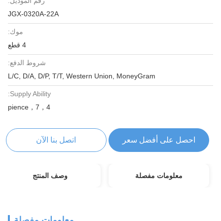
رقم الموديل:
JGX-0320A-22A
موك:
4 قطع
شروط الدفع:
L/C, D/A, D/P, T/T, Western Union, MoneyGram
Supply Ability:
4，pience，7
احصل على أفضل سعر
اتصل بنا الآن
معلومات مفصلة
وصف المنتج
معلومات مفصلة