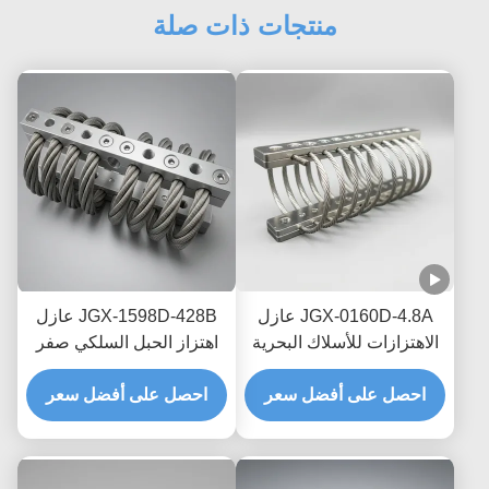
منتجات ذات صلة
JGX-0160D-4.8A عازل
JGX-1598D-428B عازل
الاهتزازات للأسلاك البحرية
اهتزاز الحبل السلكي صفر
البحرية الخالية من الصيانة
الزحف التخفيف الاحتكاك
احصل على أفضل سعر
احصل على أفضل سعر
الخالي من الزيت لحماية
النقل البحري العابر