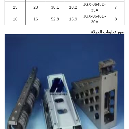
JGX-0648D-
23
23
38.1
18.2
7
33A
JGX-0648D-
16
16
52.8
15.9
8
30A
صور تعليقات العملاء