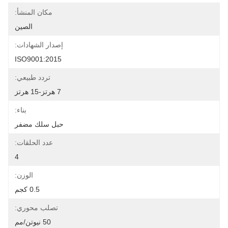
مكان المنشأ:
الصين
إصدار الشهادات:
ISO9001:2015
تردد طبيعي:
7 هرتز-15 هرتز
بناء:
حبل سلك مضفر
عدد الحلقات:
4
الوزن:
0.5 كجم
تصلب محوري:
50 نيوتن/مم