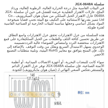
سلسلة JGX-0648A
في البيئات القاسية مثل درجة الحرارة العالية، الرطوبة العالية، ورذاذ
الملح، عازلات الاهتزاز التقليدية عرضة للفشل،في حين أن سلسلة JGX-
0648A عازل الاهتزاز الحبل السلكي من شيان هوان الميكروويف Co.،
Ltd تتميز بقدرتها الاستثنائية على التكيف مع البيئة.تجنب قضايا شيخوخة
المواد بشكل أساسي وجعلها مناسبة للبيئات الخارجية أو الصناعية القاسية
لفترة طويلة.
هذه السلسلة من عزل الاهتزازات تحقق عزل الاهتزازات واسع النطاق
عن طريق تحسين كثافة التلف والطبقات من الحبل السلكيقادرة على قمع
الاهتزازات منخفضة التردد وامتصاص الضوضاء عالية الترددتصميمه
الوحدوي يسهل الاستبدال السريع ويقلل من وقت التوقف. بالإضافة إلى
ذلك، فإن المنتج يتوافق مع معايير RoHS البيئية، وتلبية متطلبات التصنيع
الأخضر.
سواء كانت للمعدات البحرية، أو أجهزة الاتصالات الميدانية، أو أنظمة
الأتمتة الصناعية، فإن سلسلة JGX-0648A توفر عزل الاهتزاز الدائم
والمستقر،تعكس السعي النهائي لـ (شيان هوان مايكروويف) للجودة.