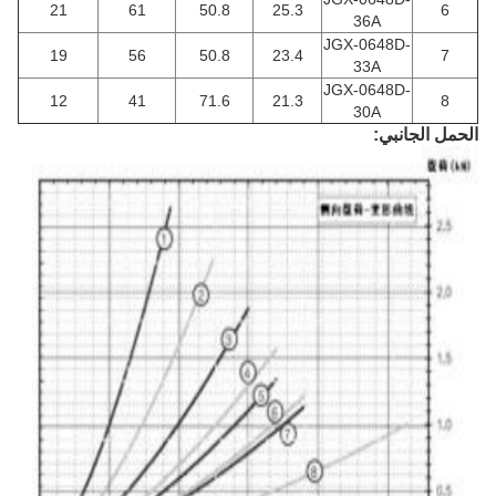
21
61
50.8
25.3
6
36A
JGX-0648D-
19
56
50.8
23.4
7
33A
JGX-0648D-
12
41
71.6
21.3
8
30A
الحمل الجانبي: