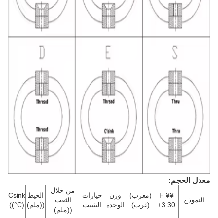
معدل الحجم:
من خلال
¥H ¥
(مغرب)
وزن
خيارات
الخيط
Csink
النموذج
الثقب
±3.30
(غرب)
الوحدة
التثبيت
((ملم)
((°C)
((ملم)