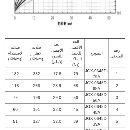
الحد
الحد
الأقصى
صلابة
صلابة
رقم
الأقصى
النموذج
للحمل
الاهتزاز
الاصطدام
المنحنى
للتشوه
الساكن
(KN/m)
((KN/m)
((ملم)
((N)
JGX-0648D-
182
382
17.8
79
1
79A
JGX-0648D-
116
266
23.9
68
2
68A
JGX-0648D-
79
196
29.0
56
3
56A
JGX-0648D-
60
151
32.0
45
4
45A
JGX-0648D-
51
127
32.0
39
5
39A