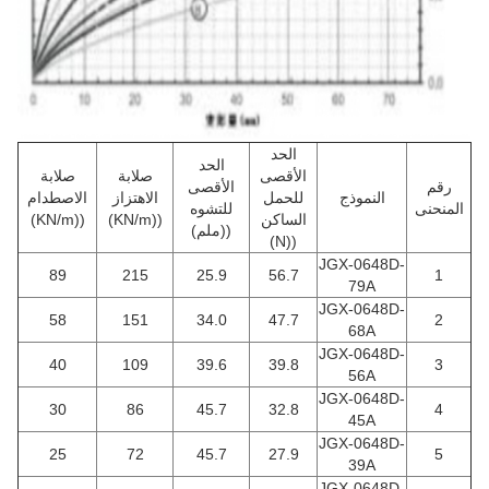
الحد
الحد
الأقصى
صلابة
صلابة
رقم
الأقصى
النموذج
للحمل
الاهتزاز
الاصطدام
المنحنى
للتشوه
الساكن
((KN/m)
((KN/m)
((ملم)
((N)
JGX-0648D-
89
215
25.9
56.7
1
79A
JGX-0648D-
58
151
34.0
47.7
2
68A
JGX-0648D-
40
109
39.6
39.8
3
56A
JGX-0648D-
30
86
45.7
32.8
4
45A
JGX-0648D-
25
72
45.7
27.9
5
39A
JGX-0648D-