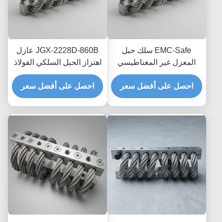
EMC-Safe سلك حبل
JGX-2228D-860B عازل
المعزل غير المغناطيسي
اهتزاز الحبل السلكي الفولاذ
JGX-2228D-665B حامل
المقاوم للصدأ حياة طويلة
تبديد الصدمات العابر
احصل على أفضل سعر
احصل على أفضل سعر
الصناعية مستمع الصدمات
للإلكترونيات الدقيقة