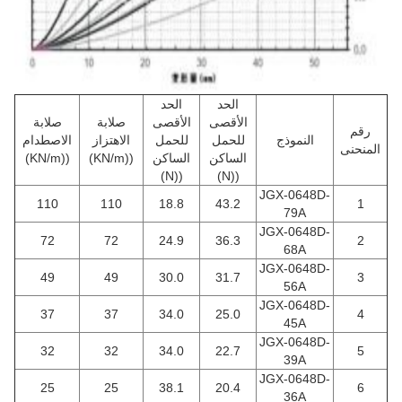
الحد
الحد
الأقصى
الأقصى
صلابة
صلابة
رقم
النموذج
للحمل
للحمل
الاهتزاز
الاصطدام
المنحنى
الساكن
الساكن
((KN/m)
((KN/m)
((N)
((N)
JGX-0648D-
110
110
18.8
43.2
1
79A
JGX-0648D-
72
72
24.9
36.3
2
68A
JGX-0648D-
49
49
30.0
31.7
3
56A
JGX-0648D-
37
37
34.0
25.0
4
45A
JGX-0648D-
32
32
34.0
22.7
5
39A
JGX-0648D-
25
25
38.1
20.4
6
36A