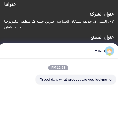
عنواننا
عنوان الشركة
F7، المبنى 2، حديقة شينكاي الصناعية، طريق جينيه 2، منطقة التكنولوجيا
العالية، شيان
عنوان المصنع
F7، المبنى 2، حديقة شينكاي الصناعية، طريق جينيه 2، منطقة التكنولوجيا
العالية، شيان
Hoan
الهاتف
86--18740357801
12:58 PM
Good day, what product are you looking for?
الصين جودة جيدة عازل اهتزاز الحبل السلكي المورد. حقوق الطبع والنشر
© 2024-2026 Xi'an Hoan Microwave Co., Ltd. . كل الحقوق
محفوظة.