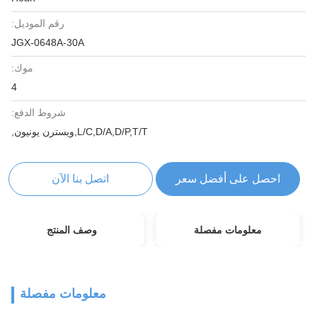
رقم الموديل:
JGX-0648A-30A
موك:
4
شروط الدفع:
L/C,D/A,D/P,T/T,ويسترن يونيون,
احصل على أفضل سعر
اتصل بنا الآن
معلومات مفصلة
وصف المنتج
معلومات مفصلة