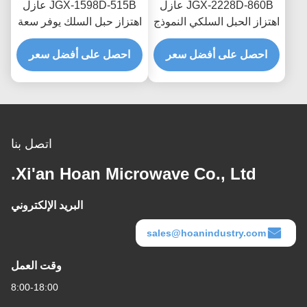
JGX-2228D-860B عازل
JGX-1598D-515B عازل
اهتزاز الحبل السلكي النموذج
اهتزاز حبل السلك يوفر سعة
السريع التجميع السريع
تحميل قابلة للتطوير وعزل
صمام الصدمة القابل
احصل على أفضل سعر
احصل على أفضل سعر
الضوضاء المنقولة بالهيكل
للتخصيص
اتصل بنا
Xi'an Hoan Microwave Co., Ltd.
البريد الإلكتروني
sales@hoanindustry.com
وقت العمل
8:00-18:00