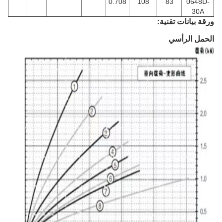
0.708
108
83
0648D-
30A
ورقة بيانات تقنية:
الحمل الرأسي