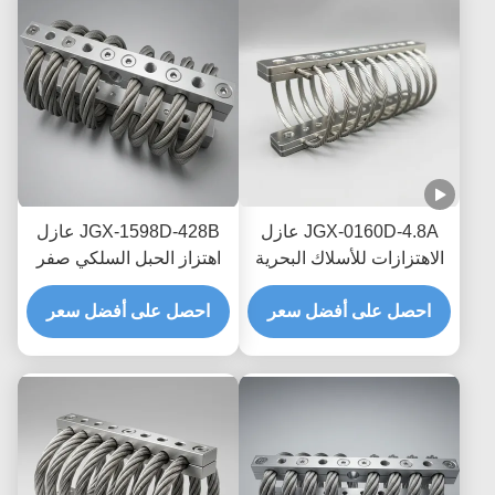
JGX-0160D-4.8A عازل
JGX-1598D-428B عازل
الاهتزازات للأسلاك البحرية
اهتزاز الحبل السلكي صفر
البحرية الخالية من الصيانة
الزحف التخفيف الاحتكاك
احصل على أفضل سعر
احصل على أفضل سعر
الخالي من الزيت لحماية
النقل البحري العابر