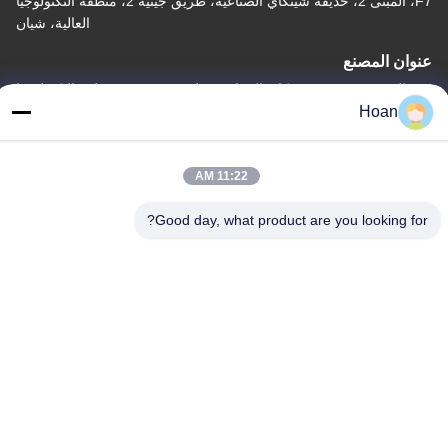
F7، المبنى 2، حديقة شينكاي الصناعية، طريق جينيه 2، منطقة التكنولوجيا
العالية، شيان
عنوان المصنع
F7، المبنى 2، حديقة شينكاي الصناعية، طريق جينيه 2، منطقة التكنولوجيا
Hoan
العالية، شيان
الهاتف
11:22 AM
86--18740357801
Good day, what product are you looking for?
الصين جودة جيدة عازل اهتزاز الحبل السلكي المورد. حقوق الطبع والنشر
© 2024-2026 Xi'an Hoan Microwave Co., Ltd. . كل الحقوق
محفوظة.
سياسة الخصوصية
|
خريطة الموقع