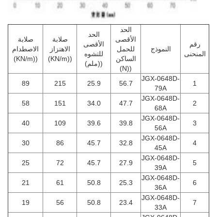
الحد
الحد
الأقصى
صلابة
صلابة
رقم
الأقصى
النموذج
للحمل
الاهتزاز
الاصطدام
المنحنى
للتشوه
الساكن
((KN/m)
((KN/m)
((ملم)
((N)
JGX-0648D-
89
215
25.9
56.7
1
79A
JGX-0648D-
58
151
34.0
47.7
2
68A
JGX-0648D-
40
109
39.6
39.8
3
56A
JGX-0648D-
30
86
45.7
32.8
4
45A
JGX-0648D-
25
72
45.7
27.9
5
39A
JGX-0648D-
21
61
50.8
25.3
6
36A
JGX-0648D-
19
56
50.8
23.4
7
33A