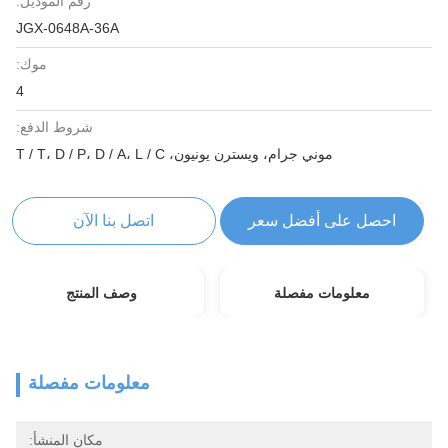
رقم الموديل:
JGX-0648A-36A
موك:
4
شروط الدفع:
موني جرام، ويسترن يونيون، T / T، D / P، D / A، L / C
احصل على أفضل سعر
اتصل بنا الآن
معلومات مفصلة
وصف المنتج
معلومات مفصلة
مكان المنشأ: