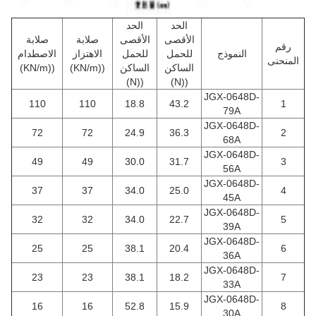
الحد
الحد
الأقصى
الأقصى
صلابة
صلابة
رقم
النموذج
للحمل
للحمل
الاهتزاز
الاصطدام
المنحنى
الساكن
الساكن
((KN/m)
((KN/m)
((N)
((N)
JGX-0648D-
110
110
18.8
43.2
1
79A
JGX-0648D-
72
72
24.9
36.3
2
68A
JGX-0648D-
49
49
30.0
31.7
3
56A
JGX-0648D-
37
37
34.0
25.0
4
45A
JGX-0648D-
32
32
34.0
22.7
5
39A
JGX-0648D-
25
25
38.1
20.4
6
36A
JGX-0648D-
23
23
38.1
18.2
7
33A
JGX-0648D-
16
16
52.8
15.9
8
30A