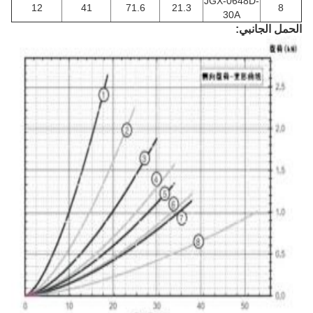
JGX-0648D-
12
41
71.6
21.3
8
30A
الحمل الجانبي: