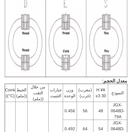
معدل الحجم:
من خلال
¥H ¥
(مغرب)
وزن
خيارات
الخيط
Csink
النموذج
الثقب
±3.30
(غرب)
الوحدة
التثبيت
((ملم)
((°C)
((ملم)
JGX-
0.456
56
48
0648D-
79A
JGX-
0.492
64
54
0648D-