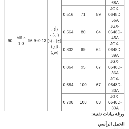
68A
JGX-
0.516
71
59
0648D-
56A
JGX-
(أ) ،
0.564
80
64
0648D-
(ب) ،
M6 ×
45A
(ج) ، (د)
¥6.9±0.13
90
1.0
JGX-
، (إي) ،
0.832
89
64
0648D-
(س)
39A
JGX-
0.864
95
67
0648D-
36A
JGX-
0.684
100
67
0648D-
33A
JGX-
0.708
108
83
0648D-
30A
ورقة بيانات تقنية:
الحمل الرأسي