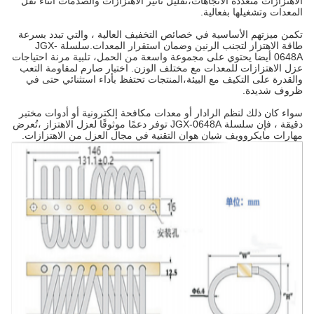
الاهتزازات متعددة الاتجاهات،تقليل تأثير الاهتزازات والصدمات أثناء نقل
المعدات وتشغيلها بفعالية.
تكمن ميزتهم الأساسية في خصائص التخفيف العالية ، والتي تبدد بسرعة
طاقة الاهتزاز لتجنب الرنين وضمان استقرار المعدات.سلسلة JGX-
0648A أيضا يحتوي على مجموعة واسعة من الحمل، تلبية مرنة احتياجات
عزل الاهتزازات للمعدات مع مختلف الوزن. اختبار صارم لمقاومة التعب
والقدرة على التكيف مع البيئة،المنتجات تحتفظ بأداء استثنائي حتى في
ظروف شديدة.
سواء كان ذلك لنظم الرادار أو معدات مكافحة إلكترونية أو أدوات مختبر
دقيقة ، فإن سلسلة JGX-0648A توفر دعمًا موثوقًا لعزل الاهتزاز ،تُعرض
مهارات مايكروويف شيان هوان التقنية في مجال العزل من الاهتزازات.