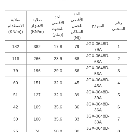
الحد
الحد
الأقصى
صلابة
صلابة
رقم
الأقصى
النموذج
للحمل
الاهتزاز
الاصطدام
المنحنى
للتشوه
الساكن
(KN/m)
((KN/m)
((ملم)
((N)
JGX-0648D-
182
382
17.8
79
1
79A
JGX-0648D-
116
266
23.9
68
2
68A
JGX-0648D-
79
196
29.0
56
3
56A
JGX-0648D-
60
151
32.0
45
4
45A
JGX-0648D-
51
127
32.0
39
5
39A
JGX-0648D-
42
109
35.6
36
6
36A
JGX-0648D-
39
100
35.6
33
7
33A
JGX-0648D-
25
74
50.8
30
8