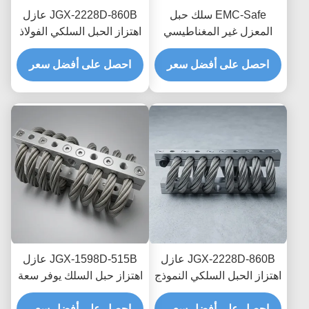
EMC-Safe سلك حبل
JGX-2228D-860B عازل
المعزل غير المغناطيسي
اهتزاز الحبل السلكي الفولاذ
JGX-2228D-665B حامل
المقاوم للصدأ حياة طويلة
تبديد الصدمات العابر
احصل على أفضل سعر
احصل على أفضل سعر
الصناعية مستمع الصدمات
للإلكترونيات الدقيقة
JGX-2228D-860B عازل
JGX-1598D-515B عازل
اهتزاز الحبل السلكي النموذج
اهتزاز حبل السلك يوفر سعة
السريع التجميع السريع
تحميل قابلة للتطوير وعزل
صمام الصدمة القابل
احصل على أفضل سعر
احصل على أفضل سعر
الضوضاء المنقولة بالهيكل