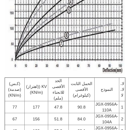
الحد
لا،
الحمل الثابت
(كـس)
الأقصى
KV ((اهتزاز)
لا،
النموذج
الأقصى
(صدمة)
للانحناء
(KN/m)
لا
(كيلوغرام)
(KN/m)
(ملم)
JGX-0956A-
77
177
47.8
90.8
1
110A
JGX-0956A-
67
156
51.8
84.0
2
104A
JGX-0956A-