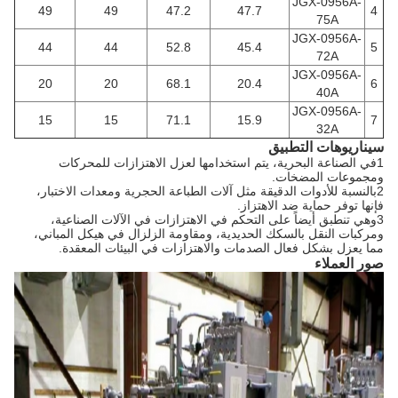
JGX-0956A-
49
49
47.2
47.7
4
75A
JGX-0956A-
44
44
52.8
45.4
5
72A
JGX-0956A-
20
20
68.1
20.4
6
40A
JGX-0956A-
15
15
71.1
15.9
7
32A
سيناريوهات التطبيق
1في الصناعة البحرية، يتم استخدامها لعزل الاهتزازات للمحركات
ومجموعات المضخات.
2بالنسبة للأدوات الدقيقة مثل آلات الطباعة الحجرية ومعدات الاختبار،
فإنها توفر حماية ضد الاهتزاز.
3وهي تنطبق أيضاً على التحكم في الاهتزازات في الآلات الصناعية،
ومركبات النقل بالسكك الحديدية، ومقاومة الزلزال في هيكل المباني،
مما يعزل بشكل فعال الصدمات والاهتزازات في البيئات المعقدة.
صور العملاء