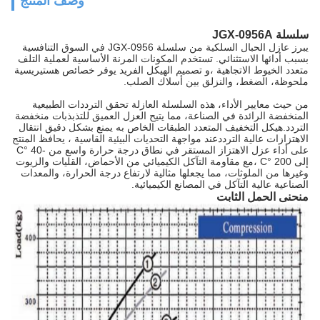
وصف المنتج
سلسلة JGX-0956A
يبرز عازل الحبال السلكية من سلسلة JGX-0956 في السوق التنافسية
بسبب أدائها الاستثنائي. تستخدم المكونات المرنة الأساسية لعملية التلف
متعدد الخيوط الاتجاهية ،و تصميم الهيكل الفريد يوفر خصائص هستيريسية
ملحوظة، الضغط، والنزلق بين أسلاك الصلب.
من حيث معايير الأداء، هذه السلسلة العازلة تحقق الترددات الطبيعية
المنخفضة الرائدة في الصناعة، مما يتيح العزل العميق للتذبذبات منخفضة
التردد.هيكل التخفيف المتعدد الطبقات الخاص به يمنع بشكل دقيق انتقال
الاهتزازات عالية الترددعند مواجهة التحديات البيئية القاسية ، يحافظ المنتج
على أداء عزل الاهتزاز المستقر في نطاق درجة حرارة واسع من -40 °C
إلى 200 °C ،مع مقاومة التآكل الكيميائي من الأحماض، القليات والزيوت
وغيرها من الملوثات، مما يجعلها مثالية لارتفاع درجة الحرارة، والمعدات
الصناعية عالية التآكل في المصانع الكيميائية.
منحنى الحمل الثابت