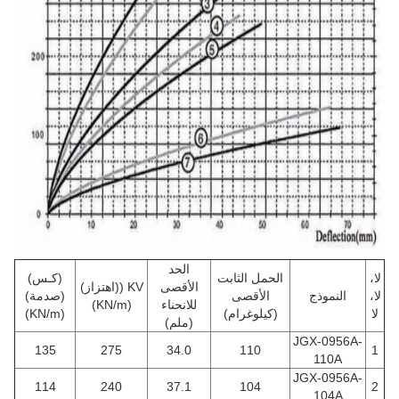
الحد
لا،
الحمل الثابت
(كـس)
الأقصى
KV ((اهتزاز)
لا،
النموذج
الأقصى
(صدمة)
للانحناء
(KN/m)
لا
(كيلوغرام)
(KN/m)
(ملم)
JGX-0956A-
135
275
34.0
110
1
110A
JGX-0956A-
114
240
37.1
104
2
104A