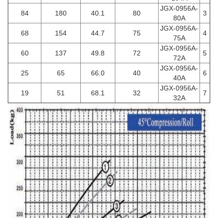
JGX-0956A-
84
180
40.1
80
3
80A
JGX-0956A-
68
154
44.7
75
4
75A
JGX-0956A-
60
137
49.8
72
5
72A
JGX-0956A-
25
65
66.0
40
6
40A
JGX-0956A-
19
51
68.1
32
7
32A