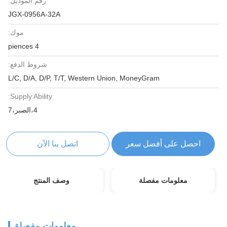
رقم الموديل:
JGX-0956A-32A
موك:
4 piences
شروط الدفع:
L/C, D/A, D/P, T/T, Western Union, MoneyGram
Supply Ability:
4،الصبر،7
احصل على أفضل سعر
اتصل بنا الآن
معلومات مفصلة
وصف المنتج
معلومات مفصلة