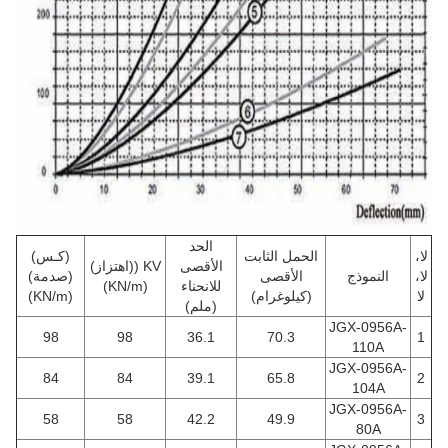
الحد
لا،
الحمل الثابت
(كـس)
الأقصى
KV ((اهتزاز)
لا،
النموذج
الأقصى
(صدمة)
للانحناء
(KN/m)
لا
(كيلوغرام)
(KN/m)
(ملم)
JGX-0956A-
98
98
36.1
70.3
1
110A
JGX-0956A-
84
84
39.1
65.8
2
104A
JGX-0956A-
58
58
42.2
49.9
3
80A