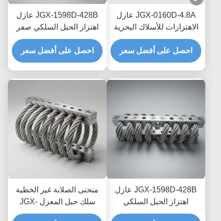
JGX-0160D-4.8A عازل
JGX-1598D-428B عازل
الاهتزازات للأسلاك البحرية
اهتزاز الحبل السلكي صفر
البحرية الخالية من الصيانة
الزحف التخفيف الاحتكاك
احصل على أفضل سعر
احصل على أفضل سعر
الخالي من الزيت لحماية
النقل البحري العابر
JGX-1598D-428B عازل
منحنى الصلابة غير الخطية
اهتزاز الحبل السلكي
سلك حبل المعزل JGX-
الفطري المقاوم للغسل
2228D-665B حامل معدني