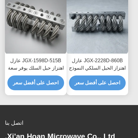
JGX-2228D-860B عازل
JGX-1598D-515B عازل
اهتزاز الحبل السلكي النموذج
اهتزاز حبل السلك يوفر سعة
السريع التجميع السريع
تحميل قابلة للتطوير وعزل
صمام الصدمة القابل
احصل على أفضل سعر
احصل على أفضل سعر
الضوضاء المنقولة بالهيكل
للتخصيص
اتصل بنا
Xi'an Hoan Microwave Co., Ltd.