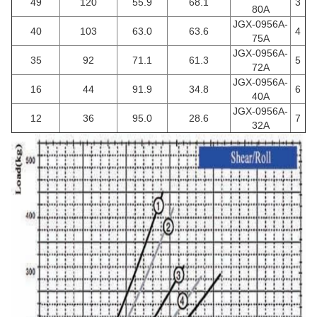
49
120
55.9
68.1
3
80A
JGX-0956A-
40
103
63.0
63.6
4
75A
JGX-0956A-
35
92
71.1
61.3
5
72A
JGX-0956A-
16
44
91.9
34.8
6
40A
JGX-0956A-
12
36
95.0
28.6
7
32A